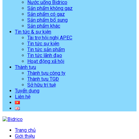
Nước uống Bidrico
Sản phẩm không gaz
Sản phẩm có gaz
Sản phẩm bổ sung
Sản phẩm khác
Tin tức & sự kiện
Tài trợ hội nghị APEC
Tin tức sự kiện
Tin tức sản phẩm
Tin tức lãnh đạo
Hoạt động xã hội
Thành tựu
Thành tựu công ty
Thành tựu TGĐ
Sở hữu trí tuệ
Tuyển dụng
Liên hệ
Trang chủ
Giới thiệu