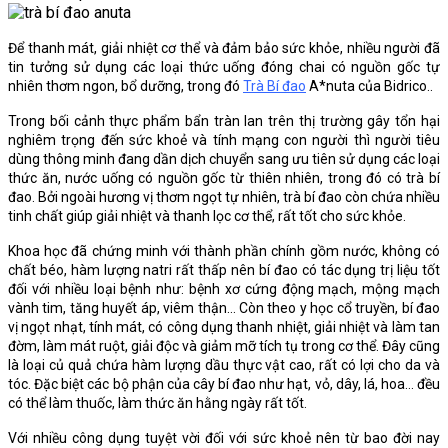
Để thanh mát, giải nhiệt cơ thể và đảm bảo sức khỏe, nhiều người đã
tin tưởng sử dụng các loại thức uống đóng chai có nguồn gốc tự
nhiên thơm ngon, bổ dưỡng, trong đó
Trà Bí đao
A*nuta của Bidrico..
Trong bối cảnh thực phẩm bẩn tràn lan trên thị trường gây tổn hại
nghiêm trọng đến sức khoẻ và tính mạng con người thì người tiêu
dùng thông minh đang dần dịch chuyển sang ưu tiên sử dụng các loại
thức ăn, nước uống có nguồn gốc từ thiên nhiên, trong đó có trà bí
đao. Bởi ngoài hương vị thơm ngọt tự nhiên, trà bí đao còn chứa nhiều
tinh chất giúp giải nhiệt và thanh lọc cơ thể, rất tốt cho sức khỏe.
Khoa học đã chứng minh với thành phần chính gồm nước, không có
chất béo, hàm lượng natri rất thấp nên bí đao có tác dụng trị liệu tốt
đối với nhiều loại bệnh như: bệnh xơ cứng động mạch, mộng mạch
vành tim, tăng huyết áp, viêm thận… Còn theo y học cổ truyền, bí đao
vị ngọt nhạt, tính mát, có công dụng thanh nhiệt, giải nhiệt và làm tan
đờm, làm mát ruột, giải độc và giảm mỡ tích tụ trong cơ thể. Đây cũng
là loại củ quả chứa hàm lượng dầu thực vật cao, rất có lợi cho da và
tóc. Đặc biệt các bộ phận của cây bí đao như hạt, vỏ, dây, lá, hoa… đều
có thể làm thuốc, làm thức ăn hằng ngày rất tốt.
Với nhiều công dụng tuyệt vời đối với sức khoẻ nên từ bao đời nay