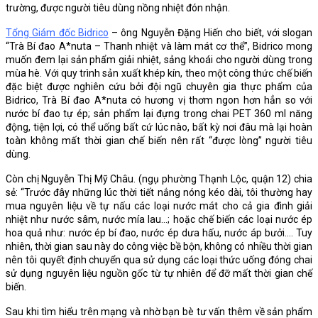
trường, được người tiêu dùng nồng nhiệt đón nhận.
Tổng Giám đốc Bidrico
– ông Nguyễn Đặng Hiến cho biết, với slogan
“Trà Bí đao A*nuta – Thanh nhiệt và làm mát cơ thể”, Bidrico mong
muốn đem lại sản phẩm giải nhiệt, sảng khoái cho người dùng trong
mùa hè. Với quy trình sản xuất khép kín, theo một công thức chế biến
đặc biệt được nghiên cứu bởi đội ngũ chuyên gia thực phẩm của
Bidrico, Trà Bí đao A*nuta có hương vị thơm ngon hơn hẳn so với
nước bí đao tự ép; sản phẩm lại đựng trong chai PET 360 ml năng
động, tiện lợi, có thể uống bất cứ lúc nào, bất kỳ nơi đâu mà lại hoàn
toàn không mất thời gian chế biến nên rất “được lòng” người tiêu
dùng.
Còn chị Nguyễn Thị Mỹ Châu. (ngụ phường Thạnh Lộc, quận 12) chia
sẻ: “Trước đây những lúc thời tiết nắng nóng kéo dài, tôi thường hay
mua nguyên liệu về tự nấu các loại nước mát cho cả gia đình giải
nhiệt như nước sâm, nước mía lau…; hoặc chế biến các loại nước ép
hoa quả như: nước ép bí đao, nước ép dưa hấu, nước áp bưởi…. Tuy
nhiên, thời gian sau này do công việc bề bộn, không có nhiều thời gian
nên tôi quyết định chuyển qua sử dụng các loại thức uống đóng chai
sử dụng nguyên liệu nguồn gốc từ tự nhiên để đỡ mất thời gian chế
biến.
Sau khi tìm hiểu trên mạng và nhờ bạn bè tư vấn thêm về sản phẩm