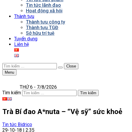
Tin tức lãnh đạo
Hoạt động xã hội
Thành tựu
Thành tựu công ty
Thành tựu TGĐ
Sở hữu trí tuệ
Tuyển dụng
Liên hệ
Close
Menu
THỨ 6 - 7/8/2026
Tìm kiếm
Tìm kiếm
Trà Bí đao A*nuta – “Vệ sỹ” sức khoẻ
Tin tức Bidrico
29-10-18 | 2:35