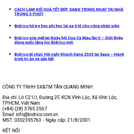
CÁCH LÀM GIỎ QUÀ TẾT ĐẸP, SANG TRỌNG NGAY TẠI NHÀ
TRONG 5 PHÚT
Bidrico hỗ trợ học phí học lái xe ô tô cho công nhân viên
Bidrico góp mặt tại Ngày hội Cua Cà Mau lần II – Giới thiệu
dòng nước tăng lực Bidrico mới
Bidrico tổ chức Hội nghị Khách hàng 2025 tại Sapa – Hành
trình tri ân và gắn kết
CÔNG TY TNHH SX&TM TÂN QUANG MINH
Địa chỉ: Lô C21/I, Đường 2F, KCN Vĩnh Lộc, Xã Vĩnh Lộc,
TP.HCM, Việt Nam.
(+84) (28) 3765 2567
Email: info@bidrico.com.vn
MST: 0302395763 - Ngày cấp: 21/8/2001
KẾT NỐI