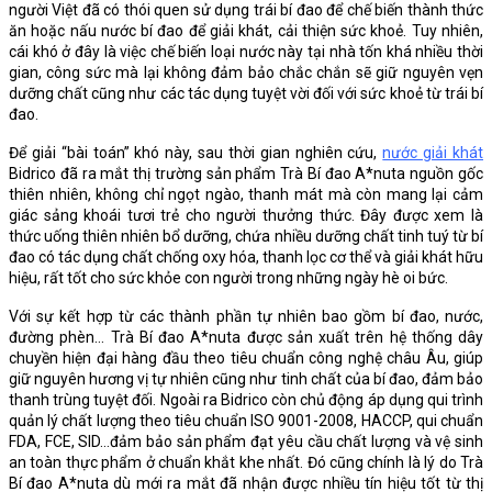
người Việt đã có thói quen sử dụng trái bí đao để chế biến thành thức
ăn hoặc nấu nước bí đao để giải khát, cải thiện sức khoẻ. Tuy nhiên,
cái khó ở đây là việc chế biến loại nước này tại nhà tốn khá nhiều thời
gian, công sức mà lại không đảm bảo chắc chắn sẽ giữ nguyên vẹn
dưỡng chất cũng như các tác dụng tuyệt vời đối với sức khoẻ từ trái bí
đao.
Để giải “bài toán” khó này, sau thời gian nghiên cứu,
nước giải khát
Bidrico đã ra mắt thị trường sản phẩm Trà Bí đao A*nuta nguồn gốc
thiên nhiên, không chỉ ngọt ngào, thanh mát mà còn mang lại cảm
giác sảng khoái tươi trẻ cho người thưởng thức. Đây được xem là
thức uống thiên nhiên bổ dưỡng, chứa nhiều dưỡng chất tinh tuý từ bí
đao có tác dụng chất chống oxy hóa, thanh lọc cơ thể và giải khát hữu
hiệu, rất tốt cho sức khỏe con người trong những ngày hè oi bức.
Với sự kết hợp từ các thành phần tự nhiên bao gồm bí đao, nước,
đường phèn… Trà Bí đao A*nuta được sản xuất trên hệ thống dây
chuyền hiện đại hàng đầu theo tiêu chuẩn công nghệ châu Âu, giúp
giữ nguyên hương vị tự nhiên cũng như tinh chất của bí đao, đảm bảo
thanh trùng tuyệt đối. Ngoài ra Bidrico còn chủ động áp dụng qui trình
quản lý chất lượng theo tiêu chuẩn ISO 9001-2008, HACCP, qui chuẩn
FDA, FCE, SID…đảm bảo sản phẩm đạt yêu cầu chất lượng và vệ sinh
an toàn thực phẩm ở chuẩn khắt khe nhất. Đó cũng chính là lý do Trà
Bí đao A*nuta dù mới ra mắt đã nhận được nhiều tín hiệu tốt từ thị