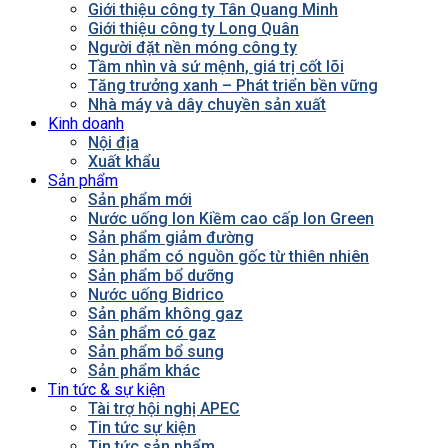
Giới thiệu công ty Tân Quang Minh
Giới thiệu công ty Long Quân
Người đặt nền móng công ty
Tầm nhìn và sứ mệnh, giá trị cốt lõi
Tăng trưởng xanh – Phát triển bền vững
Nhà máy và dây chuyền sản xuất
Kinh doanh
Nội địa
Xuất khẩu
Sản phẩm
Sản phẩm mới
Nước uống Ion Kiềm cao cấp Ion Green
Sản phẩm giảm đường
Sản phẩm có nguồn gốc từ thiên nhiên
Sản phẩm bổ dưỡng
Nước uống Bidrico
Sản phẩm không gaz
Sản phẩm có gaz
Sản phẩm bổ sung
Sản phẩm khác
Tin tức & sự kiện
Tài trợ hội nghị APEC
Tin tức sự kiện
Tin tức sản phẩm