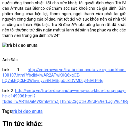
nước uống thanh nhiệt, tốt cho sức khoẻ, tôi quyết định chọn Trà Bí
đao A*nuta của Bidrico để chăm sóc sức khoẻ cho cả gia đình. Sản
phẩm đóng chai tiện lợi, thơm ngon, ngọt thanh vừa phải lại giữ
nguyên công dụng của bí đao, rất tốt đối với sức khỏe nên cả nhà tôi
ai cũng ưa thích. Đặc biệt, Trà Bí đao A*nuta uống lạnh rất đã khát
nên tôi thường trữ đầy ngăn mát tủ lạnh để sẵn sàng phục vụ cho các
thành viên trong gia đình 24/24″.
Anh Đào
Link 1:
http://enternews.vn/tra-bi-dao-anuta-ve-sy-suc-khoe-
138107.html?fbclid=IwAR2ATwKXQ6xqCZ-
hQ7nkRQCkHGW6vmyziRFLMSqqUc3IDVMDLyR-iMrPiRg
Link 2:
http://vietq.vn/tra-bi-dao-anuta—ve-sy-suc-khoe-trong-ngay-
he-d149906.html?
fbclid=IwAR1kDaMW2mIw1mZjTh3nUC3gOtreJNrJPE9erLJgIV9u4tR
Tags
trà bí đao anuta
Tin tức khác: