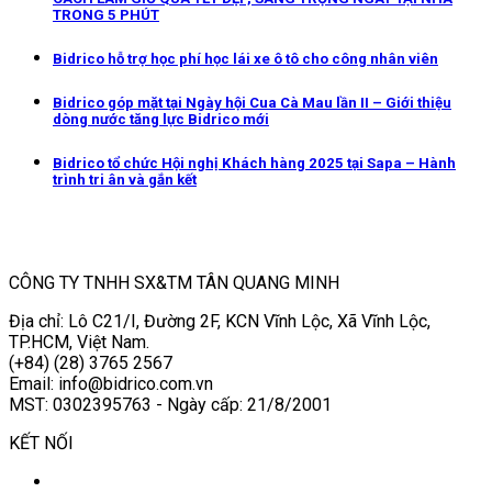
TRONG 5 PHÚT
Bidrico hỗ trợ học phí học lái xe ô tô cho công nhân viên
Bidrico góp mặt tại Ngày hội Cua Cà Mau lần II – Giới thiệu
dòng nước tăng lực Bidrico mới
Bidrico tổ chức Hội nghị Khách hàng 2025 tại Sapa – Hành
trình tri ân và gắn kết
CÔNG TY TNHH SX&TM TÂN QUANG MINH
Địa chỉ: Lô C21/I, Đường 2F, KCN Vĩnh Lộc, Xã Vĩnh Lộc,
TP.HCM, Việt Nam.
(+84) (28) 3765 2567
Email: info@bidrico.com.vn
MST: 0302395763 - Ngày cấp: 21/8/2001
KẾT NỐI