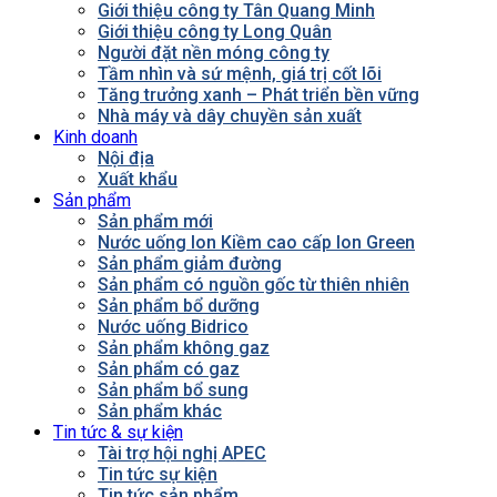
Giới thiệu công ty Tân Quang Minh
Giới thiệu công ty Long Quân
Người đặt nền móng công ty
Tầm nhìn và sứ mệnh, giá trị cốt lõi
Tăng trưởng xanh – Phát triển bền vững
Nhà máy và dây chuyền sản xuất
Kinh doanh
Nội địa
Xuất khẩu
Sản phẩm
Sản phẩm mới
Nước uống Ion Kiềm cao cấp Ion Green
Sản phẩm giảm đường
Sản phẩm có nguồn gốc từ thiên nhiên
Sản phẩm bổ dưỡng
Nước uống Bidrico
Sản phẩm không gaz
Sản phẩm có gaz
Sản phẩm bổ sung
Sản phẩm khác
Tin tức & sự kiện
Tài trợ hội nghị APEC
Tin tức sự kiện
Tin tức sản phẩm