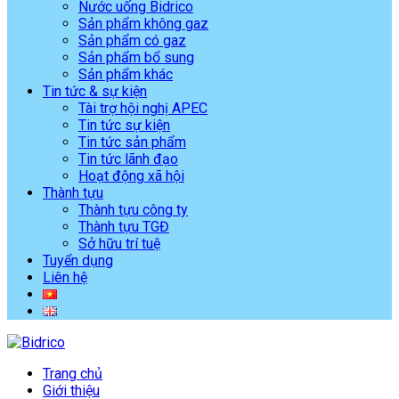
Nước uống Bidrico
Sản phẩm không gaz
Sản phẩm có gaz
Sản phẩm bổ sung
Sản phẩm khác
Tin tức & sự kiện
Tài trợ hội nghị APEC
Tin tức sự kiện
Tin tức sản phẩm
Tin tức lãnh đạo
Hoạt động xã hội
Thành tựu
Thành tựu công ty
Thành tựu TGĐ
Sở hữu trí tuệ
Tuyển dụng
Liên hệ
Trang chủ
Giới thiệu