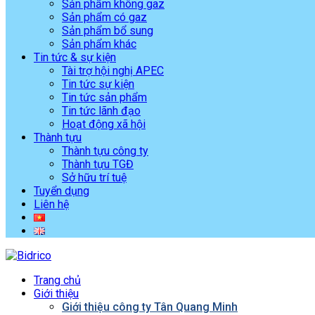
Sản phẩm không gaz
Sản phẩm có gaz
Sản phẩm bổ sung
Sản phẩm khác
Tin tức & sự kiện
Tài trợ hội nghị APEC
Tin tức sự kiện
Tin tức sản phẩm
Tin tức lãnh đạo
Hoạt động xã hội
Thành tựu
Thành tựu công ty
Thành tựu TGĐ
Sở hữu trí tuệ
Tuyển dụng
Liên hệ
Trang chủ
Giới thiệu
Giới thiệu công ty Tân Quang Minh