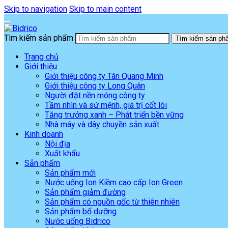
Skip to navigation
Skip to main content
Tìm kiếm sản phẩm
Tìm kiếm sản ph
Trang chủ
Giới thiệu
Giới thiệu công ty Tân Quang Minh
Giới thiệu công ty Long Quân
Người đặt nền móng công ty
Tầm nhìn và sứ mệnh, giá trị cốt lõi
Tăng trưởng xanh – Phát triển bền vững
Nhà máy và dây chuyền sản xuất
Kinh doanh
Nội địa
Xuất khẩu
Sản phẩm
Sản phẩm mới
Nước uống Ion Kiềm cao cấp Ion Green
Sản phẩm giảm đường
Sản phẩm có nguồn gốc từ thiên nhiên
Sản phẩm bổ dưỡng
Nước uống Bidrico