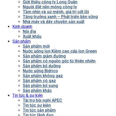
Giới thiệu công ty Long Quân
Người đặt nền móng công ty
Tầm nhìn và sứ mệnh, giá trị cốt lõi
Tăng trưởng xanh – Phát triển bền vững
Nhà máy và dây chuyền sản xuất
Kinh doanh
Nội địa
Xuất khẩu
Sản phẩm
Sản phẩm mới
Nước uống Ion Kiềm cao cấp Ion Green
Sản phẩm giảm đường
Sản phẩm có nguồn gốc từ thiên nhiên
Sản phẩm bổ dưỡng
Nước uống Bidrico
Sản phẩm không gaz
Sản phẩm có gaz
Sản phẩm bổ sung
Sản phẩm khác
Tin tức & sự kiện
Tài trợ hội nghị APEC
Tin tức sự kiện
Tin tức sản phẩm
Tin tức lãnh đạo