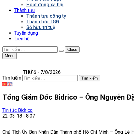
Hoạt động xã hội
Thành tựu
Thành tựu công ty
Thành tựu TGĐ
Sở hữu trí tuệ
Tuyển dụng
Liên hệ
Close
Menu
THỨ 6 - 7/8/2026
Tìm kiếm
Tìm kiếm
Tổng Giám Đốc Bidrico – Ông Nguyễn Đ
Tin tức Bidrico
22-03-18 | 8:07
Chủ Tịch Ủy Ban Nhân Dân Thành phố Hồ Chí Minh – Ông Lê 