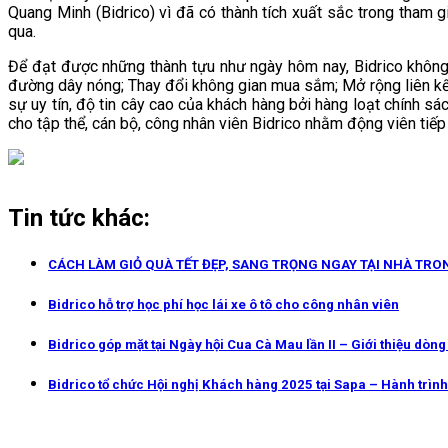
Quang Minh (Bidrico) vì đã có thành tích xuất sắc trong tha
qua.
Để đạt được những thành tựu như ngày hôm nay, Bidrico khôn
đường dây nóng; Thay đổi không gian mua sắm; Mở rộng liên kết
sự uy tín, độ tin cây cao của khách hàng bởi hàng loạt chính s
cho tập thể, cán bộ, công nhân viên Bidrico nhằm động viên tiếp
Tin tức khác:
CÁCH LÀM GIỎ QUÀ TẾT ĐẸP, SANG TRỌNG NGAY TẠI NHÀ TRO
Bidrico hỗ trợ học phí học lái xe ô tô cho công nhân viên
Bidrico góp mặt tại Ngày hội Cua Cà Mau lần II – Giới thiệu dòn
Bidrico tổ chức Hội nghị Khách hàng 2025 tại Sapa – Hành trình 