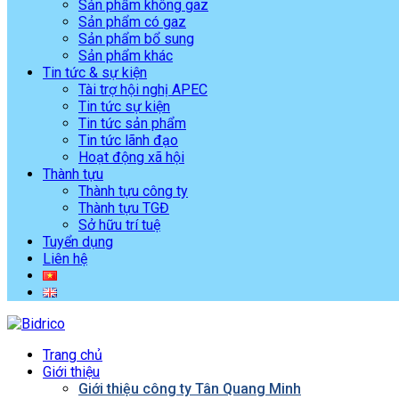
Sản phẩm không gaz
Sản phẩm có gaz
Sản phẩm bổ sung
Sản phẩm khác
Tin tức & sự kiện
Tài trợ hội nghị APEC
Tin tức sự kiện
Tin tức sản phẩm
Tin tức lãnh đạo
Hoạt động xã hội
Thành tựu
Thành tựu công ty
Thành tựu TGĐ
Sở hữu trí tuệ
Tuyển dụng
Liên hệ
Trang chủ
Giới thiệu
Giới thiệu công ty Tân Quang Minh