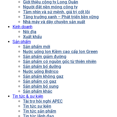
Giới thiệu công ty Long Quân
Người đặt nền móng công ty
Tầm nhìn và sứ mệnh, giá trị cốt lõi
Tăng trưởng xanh – Phát triển bền vững
Nhà máy và dây chuyền sản xuất
Kinh doanh
Nội địa
Xuất khẩu
Sản phẩm
Sản phẩm mới
Nước uống Ion Kiềm cao cấp Ion Green
Sản phẩm giảm đường
Sản phẩm có nguồn gốc từ thiên nhiên
Sản phẩm bổ dưỡng
Nước uống Bidrico
Sản phẩm không gaz
Sản phẩm có gaz
Sản phẩm bổ sung
Sản phẩm khác
Tin tức & sự kiện
Tài trợ hội nghị APEC
Tin tức sự kiện
Tin tức sản phẩm
Tin tức lãnh đạo