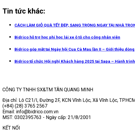
Tin tức khác:
CÁCH LÀM GIỎ QUÀ TẾT ĐẸP, SANG TRỌNG NGAY TẠI NHÀ TRO
Bidrico hỗ trợ học phí học lái xe ô tô cho công nhân viên
Bidrico góp mặt tại Ngày hội Cua Cà Mau lần II – Giới thiệu dòn
Bidrico tổ chức Hội nghị Khách hàng 2025 tại Sapa – Hành trình 
CÔNG TY TNHH SX&TM TÂN QUANG MINH
Địa chỉ: Lô C21/I, Đường 2F, KCN Vĩnh Lộc, Xã Vĩnh Lộc, TP.HCM
(+84) (28) 3765 2567
Email: info@bidrico.com.vn
MST: 0302395763 - Ngày cấp: 21/8/2001
KẾT NỐI