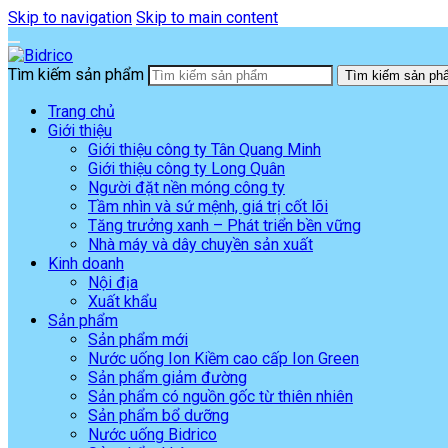
Skip to navigation
Skip to main content
Tìm kiếm sản phẩm
Tìm kiếm sản ph
Trang chủ
Giới thiệu
Giới thiệu công ty Tân Quang Minh
Giới thiệu công ty Long Quân
Người đặt nền móng công ty
Tầm nhìn và sứ mệnh, giá trị cốt lõi
Tăng trưởng xanh – Phát triển bền vững
Nhà máy và dây chuyền sản xuất
Kinh doanh
Nội địa
Xuất khẩu
Sản phẩm
Sản phẩm mới
Nước uống Ion Kiềm cao cấp Ion Green
Sản phẩm giảm đường
Sản phẩm có nguồn gốc từ thiên nhiên
Sản phẩm bổ dưỡng
Nước uống Bidrico