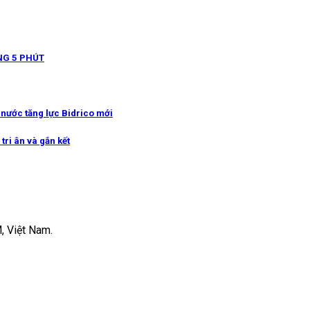
NG 5 PHÚT
g nước tăng lực Bidrico mới
tri ân và gắn kết
, Việt Nam.