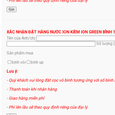
- Phí lên lầu sẽ theo quy định riêng của đại lý
XÁC NHẬN ĐẶT HÀNG NƯỚC ION KIỀM ION GREEN BÌNH 
Tên của Anh/chị
Số lượng 
Sản phẩm mua
bình vòi
bình up
Lưu ý:
- Quý khách vui lòng đặt cọc vỏ bình tương ứng với số bình
- Thanh toán khi nhận hàng
- Giao hàng miễn phí
- Phí lên lầu sẽ theo quy định riêng của đại lý