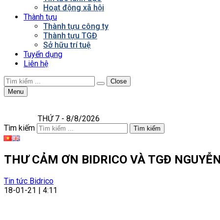
Hoạt động xã hội
Thành tựu
Thành tựu công ty
Thành tựu TGĐ
Sở hữu trí tuệ
Tuyển dụng
Liên hệ
Close
Menu
THỨ 7 - 8/8/2026
Tìm kiếm
Tìm kiếm
THƯ CẢM ƠN BIDRICO VÀ TGĐ NGUYỄN
Tin tức Bidrico
18-01-21 | 4:11