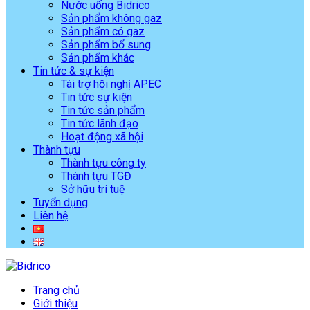
Nước uống Bidrico
Sản phẩm không gaz
Sản phẩm có gaz
Sản phẩm bổ sung
Sản phẩm khác
Tin tức & sự kiện
Tài trợ hội nghị APEC
Tin tức sự kiện
Tin tức sản phẩm
Tin tức lãnh đạo
Hoạt động xã hội
Thành tựu
Thành tựu công ty
Thành tựu TGĐ
Sở hữu trí tuệ
Tuyển dụng
Liên hệ
Trang chủ
Giới thiệu