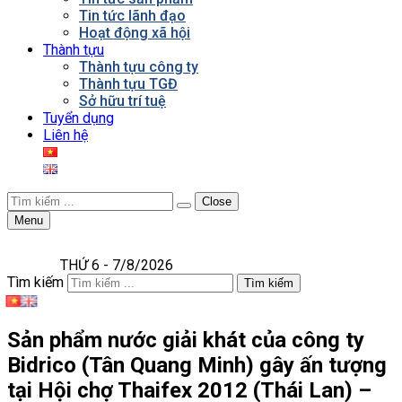
Tin tức lãnh đạo
Hoạt động xã hội
Thành tựu
Thành tựu công ty
Thành tựu TGĐ
Sở hữu trí tuệ
Tuyển dụng
Liên hệ
Close
Menu
THỨ 6 - 7/8/2026
Tìm kiếm
Tìm kiếm
Sản phẩm nước giải khát của công ty
Bidrico (Tân Quang Minh) gây ấn tượng
tại Hội chợ Thaifex 2012 (Thái Lan) –