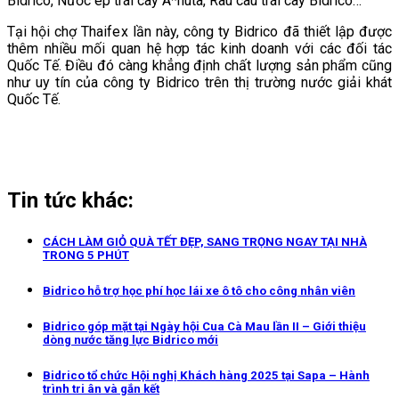
Bidrico, Nước ép trái cây A*nuta, Rau câu trái cây Bidrico…
Tại hội chợ Thaifex lần này, công ty Bidrico đã thiết lập được
thêm nhiều mối quan hệ hợp tác kinh doanh với các đối tác
Quốc Tế. Điều đó càng khẳng định chất lượng sản phẩm cũng
như uy tín của công ty Bidrico trên thị trường nước giải khát
Quốc Tế.
Tin tức khác:
CÁCH LÀM GIỎ QUÀ TẾT ĐẸP, SANG TRỌNG NGAY TẠI NHÀ
TRONG 5 PHÚT
Bidrico hỗ trợ học phí học lái xe ô tô cho công nhân viên
Bidrico góp mặt tại Ngày hội Cua Cà Mau lần II – Giới thiệu
dòng nước tăng lực Bidrico mới
Bidrico tổ chức Hội nghị Khách hàng 2025 tại Sapa – Hành
trình tri ân và gắn kết