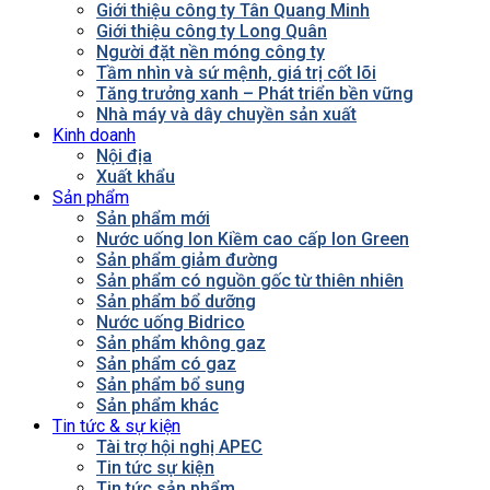
Giới thiệu công ty Tân Quang Minh
Giới thiệu công ty Long Quân
Người đặt nền móng công ty
Tầm nhìn và sứ mệnh, giá trị cốt lõi
Tăng trưởng xanh – Phát triển bền vững
Nhà máy và dây chuyền sản xuất
Kinh doanh
Nội địa
Xuất khẩu
Sản phẩm
Sản phẩm mới
Nước uống Ion Kiềm cao cấp Ion Green
Sản phẩm giảm đường
Sản phẩm có nguồn gốc từ thiên nhiên
Sản phẩm bổ dưỡng
Nước uống Bidrico
Sản phẩm không gaz
Sản phẩm có gaz
Sản phẩm bổ sung
Sản phẩm khác
Tin tức & sự kiện
Tài trợ hội nghị APEC
Tin tức sự kiện
Tin tức sản phẩm