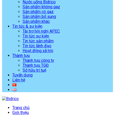
Nước uống Bidrico
Sản phẩm không gaz
Sản phẩm có gaz
Sản phẩm bổ sung
Sản phẩm khác
Tin tức & sự kiện
Tài trợ hội nghị APEC
Tin tức sự kiện
Tin tức sản phẩm
Tin tức lãnh đạo
Hoạt động xã hội
Thành tựu
Thành tựu công ty
Thành tựu TGĐ
Sở hữu trí tuệ
Tuyển dụng
Liên hệ
Trang chủ
Giới thiệu