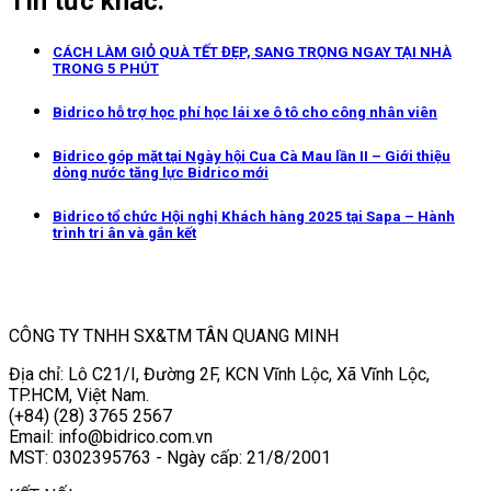
Tin tức khác:
CÁCH LÀM GIỎ QUÀ TẾT ĐẸP, SANG TRỌNG NGAY TẠI NHÀ
TRONG 5 PHÚT
Bidrico hỗ trợ học phí học lái xe ô tô cho công nhân viên
Bidrico góp mặt tại Ngày hội Cua Cà Mau lần II – Giới thiệu
dòng nước tăng lực Bidrico mới
Bidrico tổ chức Hội nghị Khách hàng 2025 tại Sapa – Hành
trình tri ân và gắn kết
CÔNG TY TNHH SX&TM TÂN QUANG MINH
Địa chỉ: Lô C21/I, Đường 2F, KCN Vĩnh Lộc, Xã Vĩnh Lộc,
TP.HCM, Việt Nam.
(+84) (28) 3765 2567
Email: info@bidrico.com.vn
MST: 0302395763 - Ngày cấp: 21/8/2001