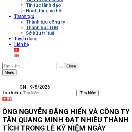
Tin tức lãnh đạo
Hoạt động xã hội
Thành tựu
Thành tựu công ty
Thành tựu TGĐ
Sở hữu trí tuệ
Tuyển dụng
Liên hệ
Close
Menu
CN - 9/8/2026
Tìm kiếm
Tìm kiếm
ÔNG NGUYỄN ĐẶNG HIẾN VÀ CÔNG TY
TÂN QUANG MINH ĐẠT NHIỀU THÀNH
TÍCH TRONG LỄ KỶ NIỆM NGÀY