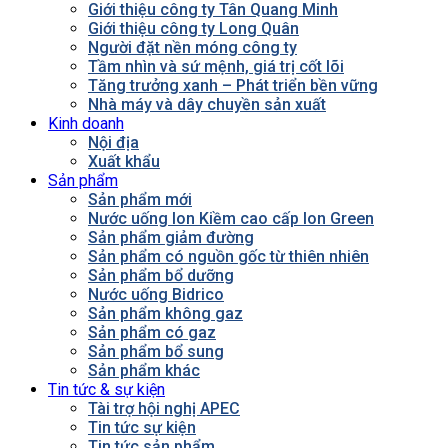
Giới thiệu công ty Tân Quang Minh
Giới thiệu công ty Long Quân
Người đặt nền móng công ty
Tầm nhìn và sứ mệnh, giá trị cốt lõi
Tăng trưởng xanh – Phát triển bền vững
Nhà máy và dây chuyền sản xuất
Kinh doanh
Nội địa
Xuất khẩu
Sản phẩm
Sản phẩm mới
Nước uống Ion Kiềm cao cấp Ion Green
Sản phẩm giảm đường
Sản phẩm có nguồn gốc từ thiên nhiên
Sản phẩm bổ dưỡng
Nước uống Bidrico
Sản phẩm không gaz
Sản phẩm có gaz
Sản phẩm bổ sung
Sản phẩm khác
Tin tức & sự kiện
Tài trợ hội nghị APEC
Tin tức sự kiện
Tin tức sản phẩm