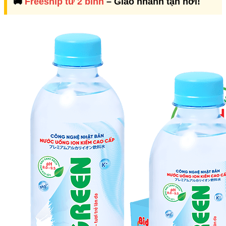
🚚
Freeship từ 2 bình
– Giao nhanh tận nơi!