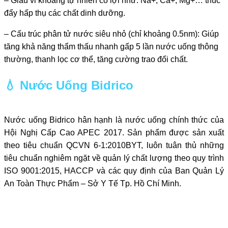
– Giàu vi khoáng tự nhiên có lợi như: Na+, Ca+, Mg+… thúc
đẩy hấp thụ các chất dinh dưỡng.
– Cấu trúc phân tử nước siêu nhỏ (chỉ khoảng 0.5nm): Giúp
tăng khả năng thẩm thấu nhanh gấp 5 lần nước uống thông
thường, thanh lọc cơ thể, tăng cường trao đổi chất.
💧 Nước Uống Bidrico
Nước uống Bidrico hân hạnh là nước uống chính thức của
Hội Nghị Cấp Cao APEC 2017. Sản phẩm được sản xuất
theo tiêu chuẩn QCVN 6-1:2010BYT, luôn tuân thủ những
tiêu chuẩn nghiêm ngặt về quản lý chất lượng theo quy trình
ISO 9001:2015, HACCP và các quy định của Ban Quản Lý
An Toàn Thực Phẩm – Sở Y Tế Tp. Hồ Chí Minh.