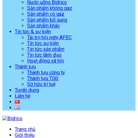
Nước uống Bidrico
Sản phẩm không gaz
Sản phẩm có gaz
Sản phẩm bổ sung
Sản phẩm khác
Tin tức & sự kiện
Tài trợ hội nghị APEC
Tin tức sự kiện
Tin tức sản phẩm
Tin tức lãnh đạo
Hoạt động xã hội
Thành tựu
Thành tựu công ty
Thành tựu TGĐ
Sở hữu trí tuệ
Tuyển dụng
Liên hệ
Trang chủ
Giới thiệu