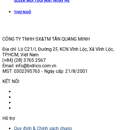
SLEEK MỚI TƯƠI MÁT NGÀY HÈ
THƯ NGỎ
CÔNG TY TNHH SX&TM TÂN QUANG MINH
Địa chỉ: Lô C21/I, Đường 2F, KCN Vĩnh Lộc, Xã Vĩnh Lộc,
TP.HCM, Việt Nam.
(+84) (28) 3765 2567
Email: info@bidrico.com.vn
MST: 0302395763 - Ngày cấp: 21/8/2001
KẾT NỐI
Hỗ trợ
Quy định & Chính sách chung