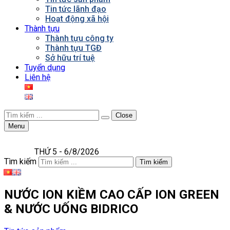
Tin tức lãnh đạo
Hoạt động xã hội
Thành tựu
Thành tựu công ty
Thành tựu TGĐ
Sở hữu trí tuệ
Tuyển dụng
Liên hệ
Close
Menu
THỨ 5 - 6/8/2026
Tìm kiếm
Tìm kiếm
NƯỚC ION KIỀM CAO CẤP ION GREEN
& NƯỚC UỐNG BIDRICO