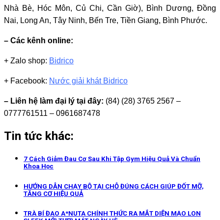
Nhà Bè, Hóc Môn, Củ Chi, Cần Giờ), Bình Dương, Đồng
Nai, Long An, Tây Ninh, Bến Tre, Tiền Giang, Bình Phước.
– Các kênh online:
+ Zalo shop:
Bidrico
+ Facebook:
Nước giải khát Bidrico
– Liên hệ làm đại lý tại đây:
(84) (28) 3765 2567 –
0777761511 – 0961687478
Tin tức khác:
7 Cách Giảm Đau Cơ Sau Khi Tập Gym Hiệu Quả Và Chuẩn
Khoa Học
HƯỚNG DẪN CHẠY BỘ TẠI CHỖ ĐÚNG CÁCH GIÚP ĐỐT MỠ,
TĂNG CƠ HIỆU QUẢ
TRÀ BÍ ĐAO A*NUTA CHÍNH THỨC RA MẮT DIỆN MẠO LON