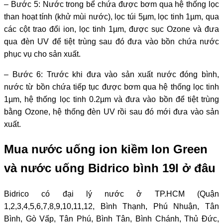
– Bước 5: Nước trong bể chứa được bơm qua hệ thống lọc
than hoạt tính (khử mùi nước), lọc túi 5µm, lọc tinh 1µm, qua
các cột trao đổi ion, lọc tinh 1µm, được sục Ozone và đưa
qua đèn UV để tiệt trùng sau đó đưa vào bồn chứa nước
phục vụ cho sản xuất.
– Bước 6: Trước khi đưa vào sản xuất nước đóng bình,
nước từ bồn chứa tiếp tục được bơm qua hệ thống lọc tinh
1µm, hệ thống lọc tinh 0.2µm và đưa vào bồn để tiệt trùng
bằng Ozone, hệ thống đèn UV rồi sau đó mới đưa vào sản
xuất.
Mua
nước uống ion kiềm Ion Green
và
nước uống Bidrico bình 19l ở đâu
Bidrico có đại lý nước ở TP.HCM (Quận
1,2,3,4,5,6,7,8,9,10,11,12, Bình Thạnh, Phú Nhuận, Tân
Bình, Gò Vấp, Tân Phú, Bình Tân, Bình Chánh, Thủ Đức,