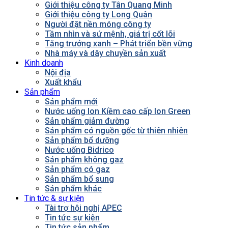
Giới thiệu công ty Tân Quang Minh
Giới thiệu công ty Long Quân
Người đặt nền móng công ty
Tầm nhìn và sứ mệnh, giá trị cốt lõi
Tăng trưởng xanh – Phát triển bền vững
Nhà máy và dây chuyền sản xuất
Kinh doanh
Nội địa
Xuất khẩu
Sản phẩm
Sản phẩm mới
Nước uống Ion Kiềm cao cấp Ion Green
Sản phẩm giảm đường
Sản phẩm có nguồn gốc từ thiên nhiên
Sản phẩm bổ dưỡng
Nước uống Bidrico
Sản phẩm không gaz
Sản phẩm có gaz
Sản phẩm bổ sung
Sản phẩm khác
Tin tức & sự kiện
Tài trợ hội nghị APEC
Tin tức sự kiện
Tin tức sản phẩm