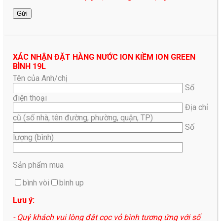
XÁC NHẬN ĐẶT HÀNG NƯỚC ION KIỀM ION GREEN
BÌNH 19L
Tên của Anh/chị
Số
điện thoại
Địa chỉ
cũ (số nhà, tên đường, phường, quận, TP)
Số
lượng (bình)
Sản phẩm mua
bình vòi
bình up
Lưu ý:
- Quý khách vui lòng đặt cọc vỏ bình tương ứng với số