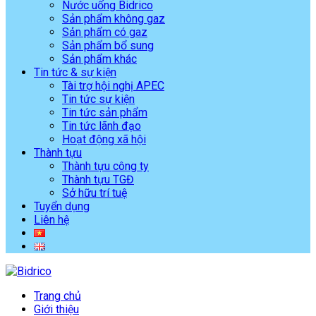
Nước uống Bidrico
Sản phẩm không gaz
Sản phẩm có gaz
Sản phẩm bổ sung
Sản phẩm khác
Tin tức & sự kiện
Tài trợ hội nghị APEC
Tin tức sự kiện
Tin tức sản phẩm
Tin tức lãnh đạo
Hoạt động xã hội
Thành tựu
Thành tựu công ty
Thành tựu TGĐ
Sở hữu trí tuệ
Tuyển dụng
Liên hệ
Trang chủ
Giới thiệu