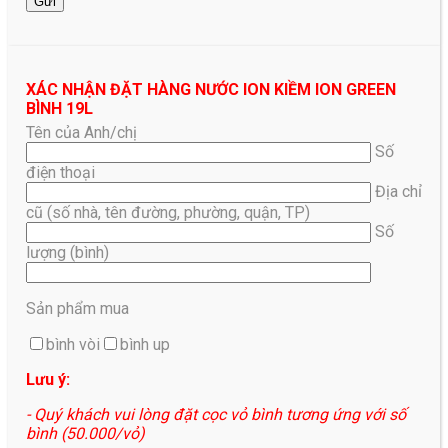
XÁC NHẬN ĐẶT HÀNG NƯỚC ION KIỀM ION GREEN
BÌNH 19L
Tên của Anh/chị
Số
điện thoại
Địa chỉ
cũ (số nhà, tên đường, phường, quận, TP)
Số
lượng (bình)
Sản phẩm mua
bình vòi
bình up
Lưu ý:
- Quý khách vui lòng đặt cọc vỏ bình tương ứng với số
bình (50.000/vỏ)