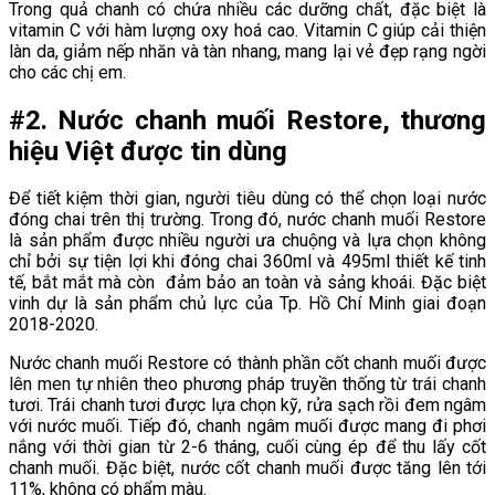
Trong quả chanh có chứa nhiều các dưỡng chất, đặc biệt là
vitamin C với hàm lượng oxy hoá cao. Vitamin C giúp cải thiện
làn da, giảm nếp nhăn và tàn nhang, mang lại vẻ đẹp rạng ngời
cho các chị em.
#2. Nước chanh muối Restore
, thương
hiệu Việt được tin dùng
Để tiết kiệm thời gian, người tiêu dùng có thể chọn loại nước
đóng chai trên thị trường. Trong đó, nước chanh muối Restore
là sản phẩm được nhiều người ưa chuộng và lựa chọn không
chỉ bởi sự tiện lợi khi đóng chai 360ml và 495ml thiết kế tinh
tế, bắt mắt mà còn đảm bảo an toàn và sảng khoái. Đặc biệt
vinh dự là sản phẩm chủ lực của Tp. Hồ Chí Minh giai đoạn
2018-2020.
Nước chanh muối Restore có thành phần cốt chanh muối được
lên men tự nhiên theo phương pháp truyền thống từ trái chanh
tươi. Trái chanh tươi được lựa chọn kỹ, rửa sạch rồi đem ngâm
với nước muối. Tiếp đó, chanh ngâm muối được mang đi phơi
nắng với thời gian từ 2-6 tháng, cuối cùng ép để thu lấy cốt
chanh muối. Đặc biệt, nước cốt chanh muối được tăng lên tới
11%, không có phẩm màu.