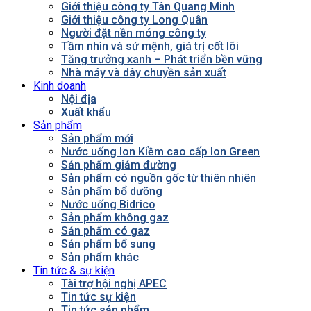
Giới thiệu công ty Tân Quang Minh
Giới thiệu công ty Long Quân
Người đặt nền móng công ty
Tầm nhìn và sứ mệnh, giá trị cốt lõi
Tăng trưởng xanh – Phát triển bền vững
Nhà máy và dây chuyền sản xuất
Kinh doanh
Nội địa
Xuất khẩu
Sản phẩm
Sản phẩm mới
Nước uống Ion Kiềm cao cấp Ion Green
Sản phẩm giảm đường
Sản phẩm có nguồn gốc từ thiên nhiên
Sản phẩm bổ dưỡng
Nước uống Bidrico
Sản phẩm không gaz
Sản phẩm có gaz
Sản phẩm bổ sung
Sản phẩm khác
Tin tức & sự kiện
Tài trợ hội nghị APEC
Tin tức sự kiện
Tin tức sản phẩm