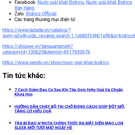
Facebook:
Nước giải khát Bidrico
,
Nước giải khát Bidrico
Bán Hàng
Zalo:
Bidrico Official
Các trang thương mại điện tử:
https://www.lazada.vn/catalog/?
spm=a2o4n.pdp_revamp.search.1.1cb82f34NI1s96&q=bidrico
https://shopee.vn/tanquangminh?
categoryId=100629&itemId=4517930676
https://www.sendo.vn/shop/nuoc-giai-khat-bidrico
Tin tức khác:
7 Cách Giảm Đau Cơ Sau Khi Tập Gym Hiệu Quả Và Chuẩn
Khoa Học
HƯỚNG DẪN CHẠY BỘ TẠI CHỖ ĐÚNG CÁCH GIÚP ĐỐT MỠ,
TĂNG CƠ HIỆU QUẢ
TRÀ BÍ ĐAO A*NUTA CHÍNH THỨC RA MẮT DIỆN MẠO LON
SLEEK MỚI TƯƠI MÁT NGÀY HÈ