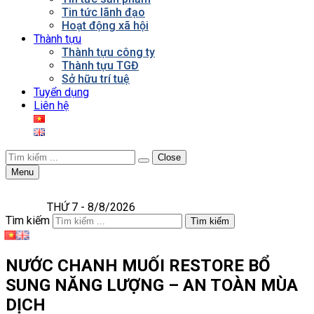
Tin tức lãnh đạo
Hoạt động xã hội
Thành tựu
Thành tựu công ty
Thành tựu TGĐ
Sở hữu trí tuệ
Tuyển dụng
Liên hệ
Close
Menu
THỨ 7 - 8/8/2026
Tìm kiếm
Tìm kiếm
NƯỚC CHANH MUỐI RESTORE BỔ
SUNG NĂNG LƯỢNG – AN TOÀN MÙA
DỊCH