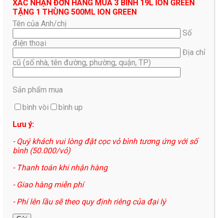
XÁC NHẬN ĐƠN HÀNG MUA 3 BÌNH 19L ION GREEN
TẶNG 1 THÙNG 500ML ION GREEN
Tên của Anh/chị
Số
điện thoại
Địa chỉ
cũ (số nhà, tên đường, phường, quận, TP)
Sản phẩm mua
bình vòi
bình up
Lưu ý:
- Quý khách vui lòng đặt cọc vỏ bình tương ứng với số
bình (50.000/vỏ)
- Thanh toán khi nhận hàng
- Giao hàng miễn phí
- Phí lên lầu sẽ theo quy định riêng của đại lý