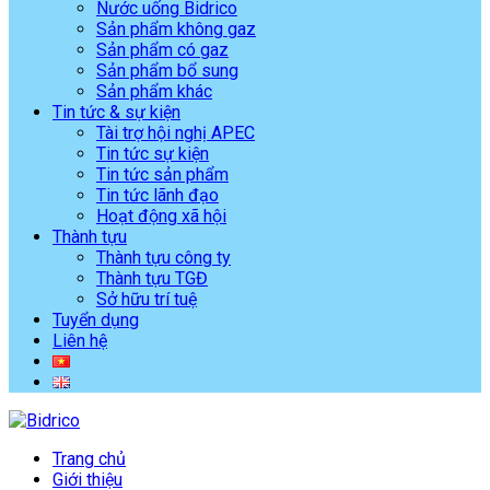
Nước uống Bidrico
Sản phẩm không gaz
Sản phẩm có gaz
Sản phẩm bổ sung
Sản phẩm khác
Tin tức & sự kiện
Tài trợ hội nghị APEC
Tin tức sự kiện
Tin tức sản phẩm
Tin tức lãnh đạo
Hoạt động xã hội
Thành tựu
Thành tựu công ty
Thành tựu TGĐ
Sở hữu trí tuệ
Tuyển dụng
Liên hệ
Trang chủ
Giới thiệu