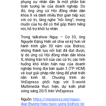
phụng sự nhân dân là một phần bài
toán tương lai của doanh nghiệp. Do
đó, ông ứng cử Hội đồng nhân dân
khóa X và dành nhiều thời gian tiếp xúc
với cử tri, lắng nghe “nỗi lòng”, mong
muốn của họ để có thể góp thêm tiếng
nói, hỗ trợ khối tư nhân.
Trong talkshow Nguy – Cơ 33, ông
Nguyễn Đặng Hiến sẽ chia sẻ kỹ hơn về
hành trình gần 30 năm của Bidrico;
những thành tựu nổi bật đã đạt được;
lý do ứng cử Hội đồng nhân dân khóa
X; những trăn trở của các cử tri; các tình
huống khó khăn hiện nay của doanh
nghiệp trong địa bàn quận 3 (TP HCM)
và loạt giải pháp nền tảng để phát triển
nền kinh tế… Chương trình do
VnExpress phối hợp với S-world
Multimedia thực hiện, dự kiến phát
sóng sáng 20/5 trên VnExpress.
Nguồn:
https://vnexpress.net/nguoi-
dua-thuong-hieu-nuoc-uong-bidrico-ra-