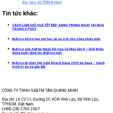
the-gioi-4279868.html
Tin tức khác:
CÁCH LÀM GIỎ QUÀ TẾT ĐẸP, SANG TRỌNG NGAY TẠI NHÀ
TRONG 5 PHÚT
Bidrico hỗ trợ học phí học lái xe ô tô cho công nhân viên
Bidrico góp mặt tại Ngày hội Cua Cà Mau lần II – Giới thiệu
dòng nước tăng lực Bidrico mới
Bidrico tổ chức Hội nghị Khách hàng 2025 tại Sapa – Hành
trình tri ân và gắn kết
CÔNG TY TNHH SX&TM TÂN QUANG MINH
Địa chỉ: Lô C21/I, Đường 2F, KCN Vĩnh Lộc, Xã Vĩnh Lộc,
TP.HCM, Việt Nam.
(+84) (28) 3765 2567