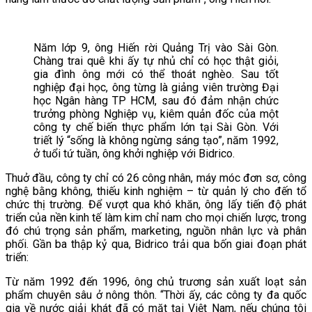
Năm lớp 9, ông Hiến rời Quảng Trị vào Sài Gòn.
Chàng trai quê khi ấy tự nhủ chỉ có học thật giỏi,
gia đình ông mới có thể thoát nghèo. Sau tốt
nghiệp đại học, ông từng là giảng viên trường Đại
học Ngân hàng TP HCM, sau đó đảm nhận chức
trưởng phòng Nghiệp vụ, kiêm quản đốc của một
công ty chế biến thực phẩm lớn tại Sài Gòn. Với
triết lý “sống là không ngừng sáng tạo”, năm 1992,
ở tuổi tứ tuần, ông khởi nghiệp với Bidrico.
Thuở đầu, công ty chỉ có 26 công nhân, máy móc đơn sơ, công
nghệ bằng không, thiếu kinh nghiệm – từ quản lý cho đến tổ
chức thị trường. Để vượt qua khó khăn, ông lấy tiến độ phát
triển của nền kinh tế làm kim chỉ nam cho mọi chiến lược, trong
đó chú trọng sản phẩm, marketing, nguồn nhân lực và phân
phối. Gần ba thập kỷ qua, Bidrico trải qua bốn giai đoạn phát
triển:
Từ năm 1992 đến 1996, ông chủ trương sản xuất loạt sản
phẩm chuyên sâu ở nông thôn. “Thời ấy, các công ty đa quốc
gia về nước giải khát đã có mặt tại Việt Nam, nếu chúng tôi