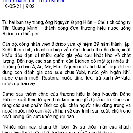
Tin tức lãnh đạo
Tin tức Bidrico
19-05-21 | 9:02
Từ hai bàn tay trắng, ông Nguyễn Đặng Hiến – Chủ tịch công ty
Tân Quang Minh – thành công đưa thương hiệu nước uống
Bidrico ra thế giới.
Cán bộ, công nhân viên Bidrico vừa kỷ niệm 29 năm thành lập.
Suốt thời dịch, doanh nghiệp vẫn đạt doanh thu ổn định, xuất
khẩu đều đặn đi nhiều quốc gia yêu cầu khắt khe về chất
lượng. Đến nay, các sản phẩm của Bidrico có mặt tại nhiều thị
trường ở châu Á, Âu, Mỹ, Phi… Ngoài nước tinh khiết, người tiêu
dùng còn đánh giá cao sữa chua Yobi, nước yến Ngân Nhĩ,
nước chanh muối Restore, nước tăng lực, trà xanh A*Nuta,
nước ép trái cây…
Đứng sau thành công của thương hiệu là ông Nguyễn Đặng
Hiến – xuất thân từ gia đình làm nông gốc Quảng Trị. Ông cho
rằng các sản phẩm Bidrico giữ chân người tiêu dùng trong và
ngoài nước nhờ cam kết vô hạn về quy trình sản xuất, chú trọng
chất lượng lẫn sức khỏe người dân.
”Nhiều năm nay, chúng tôi luôn lấy sự thỏa mãn của khách
hàng làm thước đo chất lượng sản phẩm”, ông Hiến nói.