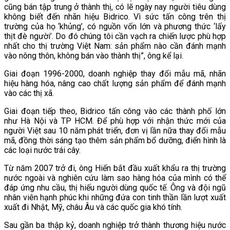
cũng bán tập trung ở thành thị, có lẽ ngày nay người tiêu dùng
không biết đến nhãn hiệu Bidrico. Vì sức tấn công trên thị
trường của họ ‘khủng’, có nguồn vốn lớn và phương thức ‘lấy
thịt đè người’. Do đó chúng tôi cần vạch ra chiến lược phù hợp
nhất cho thị trường Việt Nam: sản phẩm nào cần đánh mạnh
vào nông thôn, không bán vào thành thị”, ông kể lại.
Giai đoạn 1996-2000, doanh nghiệp thay đổi mẫu mã, nhãn
hiệu hàng hóa, nâng cao chất lượng sản phẩm để đánh mạnh
vào các thị xã.
Giai đoạn tiếp theo, Bidrico tấn công vào các thành phố lớn
như Hà Nội và TP HCM. Để phù hợp với nhận thức mới của
người Việt sau 10 năm phát triển, đơn vị lần nữa thay đổi mẫu
mã, đồng thời sáng tạo thêm sản phẩm bổ dưỡng, điển hình là
các loại nước trái cây.
Từ năm 2007 trở đi, ông Hiến bắt đầu xuất khẩu ra thị trường
nước ngoài và nghiên cứu làm sao hàng hóa của mình có thể
đáp ứng nhu cầu, thị hiếu người dùng quốc tế. Ông và đội ngũ
nhân viên hạnh phúc khi những đứa con tinh thần lần lượt xuất
xuất đi Nhật, Mỹ, châu Âu và các quốc gia khó tính.
Sau gần ba thập kỷ, doanh nghiệp trở thành thương hiệu nước