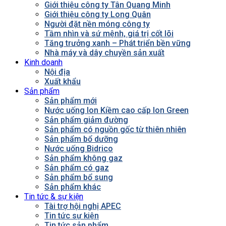
Giới thiệu công ty Tân Quang Minh
Giới thiệu công ty Long Quân
Người đặt nền móng công ty
Tầm nhìn và sứ mệnh, giá trị cốt lõi
Tăng trưởng xanh – Phát triển bền vững
Nhà máy và dây chuyền sản xuất
Kinh doanh
Nội địa
Xuất khẩu
Sản phẩm
Sản phẩm mới
Nước uống Ion Kiềm cao cấp Ion Green
Sản phẩm giảm đường
Sản phẩm có nguồn gốc từ thiên nhiên
Sản phẩm bổ dưỡng
Nước uống Bidrico
Sản phẩm không gaz
Sản phẩm có gaz
Sản phẩm bổ sung
Sản phẩm khác
Tin tức & sự kiện
Tài trợ hội nghị APEC
Tin tức sự kiện
Tin tức sản phẩm