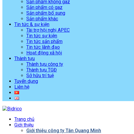
Sản phẩm không gaz
Sản phẩm có gaz
Sản phẩm bổ sung
Sản phẩm khác
Tin tức & sự kiện
Tài trợ hội nghị APEC
Tin tức sự kiện
Tin tức sản phẩm
Tin tức lãnh đạo
Hoạt động xã hội
Thành tựu
Thành tựu công ty
Thành tựu TGĐ
Sở hữu trí tuệ
Tuyển dụng
Liên hệ
Trang chủ
Giới thiệu
Giới thiệu công ty Tân Quang Minh