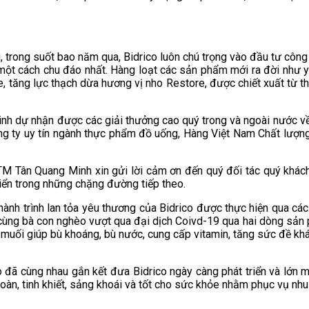
.
 trong suốt bao năm qua, Bidrico luôn chú trọng vào đầu tư cô
 một cách chu đáo nhất. Hàng loạt các sản phẩm mới ra đời như
, tăng lực thạch dừa hương vị nho Restore, được chiết xuất từ 
h dự nhận được các giải thưởng cao quý trong và ngoài nước về
g ty uy tín ngành thực phẩm đồ uống, Hàng Việt Nam Chất lượng
 Tân Quang Minh xin gửi lời cảm ơn đến quý đối tác quý khách 
triển trong những chặng đường tiếp theo.
hành trình lan tỏa yêu thương của Bidrico được thực hiện qua cá
ầu, cùng bà con nghèo vượt qua đại dịch Coivd-19 qua hai dòng s
muối giúp bù khoáng, bù nước, cung cấp vitamin, tăng sức đề khá
o đã cùng nhau gắn kết đưa Bidrico ngày càng phát triển và lớ
àn, tinh khiết, sảng khoái và tốt cho sức khỏe nhằm phục vụ nhu