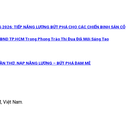
 2026: TIẾP NĂNG LƯỢNG BỨT PHÁ CHO CÁC CHIẾN BINH SÂN CỎ
UBND TP.HCM Trong Phong Trào Thi Đua Đổi Mới Sáng Tạo
CẦN THƠ: NẠP NĂNG LƯỢNG – BỨT PHÁ ĐAM MÊ
, Việt Nam.