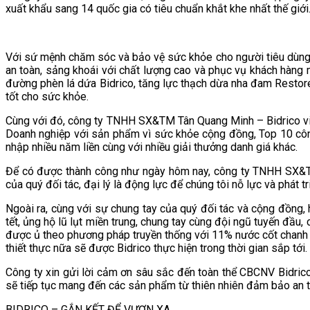
xuất khẩu sang 14 quốc gia có tiêu chuẩn khắt khe nhất thế giới
Với sứ mệnh chăm sóc và bảo vệ sức khỏe cho người tiêu dùng,
an toàn, sảng khoái với chất lượng cao và phục vụ khách hàng
đường phèn lá dứa Bidrico, tăng lực thạch dừa nha đam Restore
tốt cho sức khỏe.
Cùng với đó, công ty TNHH SX&TM Tân Quang Minh – Bidrico vin
Doanh nghiệp với sản phẩm vì sức khỏe cộng đồng, Top 10 côn
nhập nhiều năm liền cùng với nhiều giải thưởng danh giá khác.
Để có được thành công như ngày hôm nay, công ty TNHH SX&TM
của quý đối tác, đại lý là động lực để chúng tôi nỗ lực và phát 
Ngoài ra, cùng với sự chung tay của quý đối tác và cộng đồng, 
tết, ủng hộ lũ lụt miền trung, chung tay cùng đội ngũ tuyến đ
được ủ theo phương pháp truyền thống với 11% nước cốt chanh 
thiết thực nữa sẽ được Bidrico thực hiện trong thời gian sắp tới.
Công ty xin gửi lời cảm ơn sâu sắc đến toàn thể CBCNV Bidric
sẽ tiếp tục mang đến các sản phẩm từ thiên nhiên đảm bảo an to
BIDRICO – GẮN KẾT ĐỂ VƯƠN XA