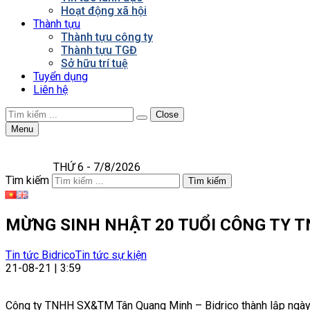
Hoạt động xã hội
Thành tựu
Thành tựu công ty
Thành tựu TGĐ
Sở hữu trí tuệ
Tuyển dụng
Liên hệ
Close
Menu
THỨ 6 - 7/8/2026
Tìm kiếm
Tìm kiếm
MỪNG SINH NHẬT 20 TUỔI CÔNG TY 
Tin tức Bidrico
Tin tức sự kiện
21-08-21 | 3:59
Công ty TNHH SX&TM Tân Quang Minh – Bidrico thành lập ngày 21