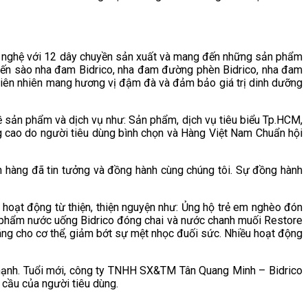
ng nghệ với 12 dây chuyền sản xuất và mang đến những sản phẩm
 yến sào nha đam Bidrico, nha đam đường phèn Bidrico, nha đam
thiên nhiên mang hương vị đậm đà và đảm bảo giá trị dinh dưỡng
 sản phẩm và dịch vụ như: Sản phẩm, dịch vụ tiêu biểu Tp.HCM,
 cao do người tiêu dùng bình chọn và Hàng Việt Nam Chuẩn hội
hàng đã tin tưởng và đồng hành cùng chúng tôi. Sự đồng hành
c hoạt động từ thiện, thiện nguyện như: Ủng hộ trẻ em nghèo đón
ản phẩm nước uống Bidrico đóng chai và nước chanh muối Restore
ng cho cơ thể, giảm bớt sự mệt nhọc đuối sức. Nhiều hoạt động
n mạnh. Tuổi mới, công ty TNHH SX&TM Tân Quang Minh – Bidrico
 cầu của người tiêu dùng.