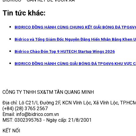
Tin tức khác:
BIDRICO ĐỒNG HÀNH CÙNG CHUNG KẾT GIẢI BÓNG ĐÁ TPG6V6
Bidrico và Tổng Giám Đốc Nguyễn Đặng Hiến Nhận Bằng Khen 
Bidrico Chào Đón Top 9 HUTECH Startup Wings 2026
BIDRICO ĐỒNG HÀNH CÙNG GIẢI BÓNG ĐÁ TPG6V6 KHU VỰC 
CÔNG TY TNHH SX&TM TÂN QUANG MINH
Địa chỉ: Lô C21/I, Đường 2F, KCN Vĩnh Lộc, Xã Vĩnh Lộc, TP.HCM
(+84) (28) 3765 2567
Email: info@bidrico.com.vn
MST: 0302395763 - Ngày cấp: 21/8/2001
KẾT NỐI