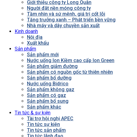
Giới thiệu công ty Long Quân
Người đặt nền móng công ty
Tầm nhìn và sứ mệnh, giá trị cốt lõi
Tăng trưởng xanh – Phát triển bền vững
Nhà máy và dây chuyền sản xuất
Kinh doanh
Nội địa
Xuất khẩu
Sản phẩm
Sản phẩm mới
Nước uống Ion Kiềm cao cấp Ion Green
Sản phẩm giảm đường
Sản phẩm có nguồn gốc từ thiên nhiên
Sản phẩm bổ dưỡng
Nước uống Bidrico
Sản phẩm không gaz
Sản phẩm có gaz
Sản phẩm bổ sung
Sản phẩm khác
Tin tức & sự kiện
Tài trợ hội nghị APEC
Tin tức sự kiện
Tin tức sản phẩm
Tin tức lãnh đạo