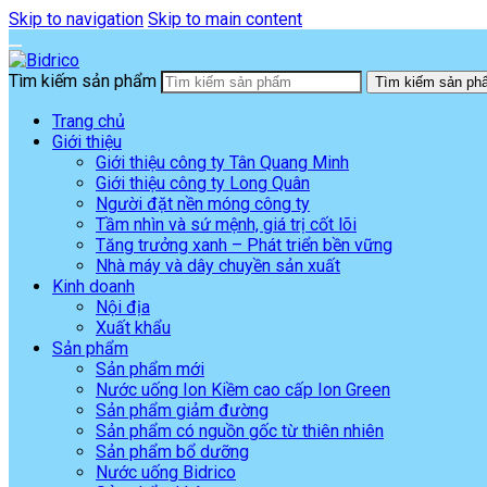
Skip to navigation
Skip to main content
Tìm kiếm sản phẩm
Tìm kiếm sản ph
Trang chủ
Giới thiệu
Giới thiệu công ty Tân Quang Minh
Giới thiệu công ty Long Quân
Người đặt nền móng công ty
Tầm nhìn và sứ mệnh, giá trị cốt lõi
Tăng trưởng xanh – Phát triển bền vững
Nhà máy và dây chuyền sản xuất
Kinh doanh
Nội địa
Xuất khẩu
Sản phẩm
Sản phẩm mới
Nước uống Ion Kiềm cao cấp Ion Green
Sản phẩm giảm đường
Sản phẩm có nguồn gốc từ thiên nhiên
Sản phẩm bổ dưỡng
Nước uống Bidrico