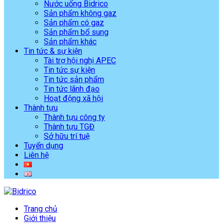
Nước uống Bidrico
Sản phẩm không gaz
Sản phẩm có gaz
Sản phẩm bổ sung
Sản phẩm khác
Tin tức & sự kiện
Tài trợ hội nghị APEC
Tin tức sự kiện
Tin tức sản phẩm
Tin tức lãnh đạo
Hoạt động xã hội
Thành tựu
Thành tựu công ty
Thành tựu TGĐ
Sở hữu trí tuệ
Tuyển dụng
Liên hệ
Trang chủ
Giới thiệu