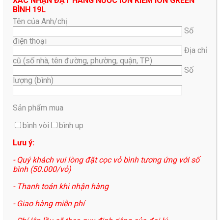
XÁC NHẬN ĐẶT HÀNG NƯỚC ION KIỀM ION GREEN
BÌNH 19L
Tên của Anh/chị
Số
điện thoại
Địa chỉ
cũ (số nhà, tên đường, phường, quận, TP)
Số
lượng (bình)
Sản phẩm mua
bình vòi
bình up
Lưu ý:
- Quý khách vui lòng đặt cọc vỏ bình tương ứng với số
bình (50.000/vỏ)
- Thanh toán khi nhận hàng
- Giao hàng miễn phí