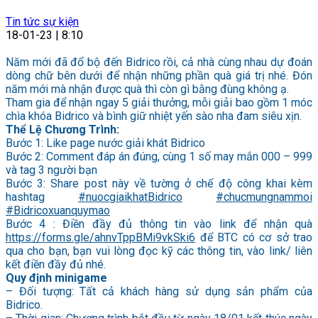
Tin tức sự kiện
18-01-23 | 8:10
Năm mới đã đổ bộ đến Bidrico rồi, cả nhà cùng nhau dự đoán
dòng chữ bên dưới để nhận những phần quà giá trị nhé. Đón
năm mới mà nhận được quà thì còn gì bằng đùng không ạ.
Tham gia để nhận ngay 5 giải thưởng, mỗi giải bao gồm 1 móc
chìa khóa Bidrico và bình giữ nhiệt yến sào nha đam siêu xịn.
Thể Lệ Chương Trình:
Bước 1: Like page nước giải khát Bidrico
Bước 2: Comment đáp án đúng, cùng 1 số may mắn 000 – 999
và tag 3 người bạn
Bước 3: Share post này về tường ở chế độ công khai kèm
hashtag
#nuocgiaikhatBidrico
#chucmungnammoi
#Bidricoxuanquymao
Bước 4 : Điền đầy đủ thông tin vào link để nhận quà
https://forms.gle/ahnvTppBMi9vkSki6
để BTC có cơ sở trao
qua cho bạn, bạn vui lòng đọc kỹ các thông tin, vào link/ liên
kết điền đầy đủ nhé.
Quy định minigame
– Đối tượng: Tất cả khách hàng sử dụng sản phẩm của
Bidrico.