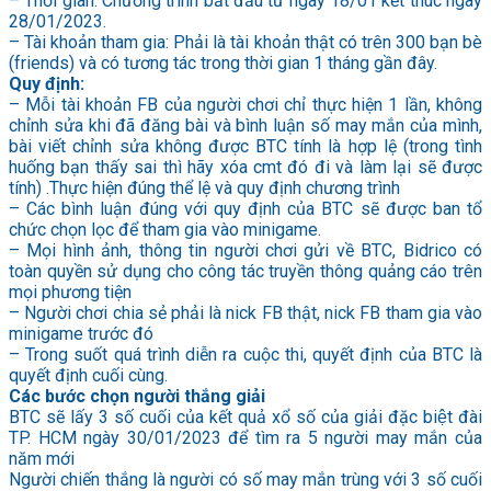
– Thời gian: Chương trình bắt đầu từ ngày 18/01 kết thúc ngày
28/01/2023.
– Tài khoản tham gia: Phải là tài khoản thật có trên 300 bạn bè
(friends) và có tương tác trong thời gian 1 tháng gần đây.
Quy định:
– Mỗi tài khoản FB của người chơi chỉ thực hiện 1 lần, không
chỉnh sửa khi đã đăng bài và bình luận số may mắn của mình,
bài viết chỉnh sửa không được BTC tính là hợp lệ (trong tình
huống bạn thấy sai thì hãy xóa cmt đó đi và làm lại sẽ được
tính) .Thực hiện đúng thể lệ và quy định chương trình
– Các bình luận đúng với quy định của BTC sẽ được ban tổ
chức chọn lọc để tham gia vào minigame.
– Mọi hình ảnh, thông tin người chơi gửi về BTC, Bidrico có
toàn quyền sử dụng cho công tác truyền thông quảng cáo trên
mọi phương tiện
– Người chơi chia sẻ phải là nick FB thật, nick FB tham gia vào
minigame trước đó
– Trong suốt quá trình diễn ra cuộc thi, quyết định của BTC là
quyết định cuối cùng.
Các bước chọn người thắng giải
BTC sẽ lấy 3 số cuối của kết quả xổ số của giải đặc biệt đài
TP. HCM ngày 30/01/2023 để tìm ra 5 người may mắn của
năm mới
Người chiến thắng là người có số may mắn trùng với 3 số cuối