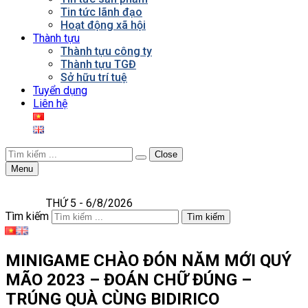
Tin tức lãnh đạo
Hoạt động xã hội
Thành tựu
Thành tựu công ty
Thành tựu TGĐ
Sở hữu trí tuệ
Tuyển dụng
Liên hệ
Close
Menu
THỨ 5 - 6/8/2026
Tìm kiếm
Tìm kiếm
MINIGAME CHÀO ĐÓN NĂM MỚI QUÝ
MÃO 2023 – ĐOÁN CHỮ ĐÚNG –
TRÚNG QUÀ CÙNG BIDIRICO