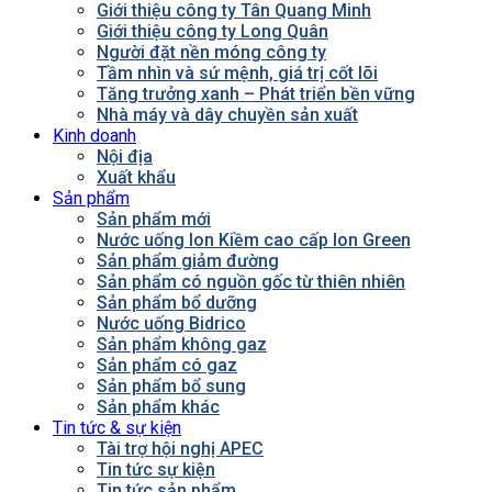
Giới thiệu công ty Tân Quang Minh
Giới thiệu công ty Long Quân
Người đặt nền móng công ty
Tầm nhìn và sứ mệnh, giá trị cốt lõi
Tăng trưởng xanh – Phát triển bền vững
Nhà máy và dây chuyền sản xuất
Kinh doanh
Nội địa
Xuất khẩu
Sản phẩm
Sản phẩm mới
Nước uống Ion Kiềm cao cấp Ion Green
Sản phẩm giảm đường
Sản phẩm có nguồn gốc từ thiên nhiên
Sản phẩm bổ dưỡng
Nước uống Bidrico
Sản phẩm không gaz
Sản phẩm có gaz
Sản phẩm bổ sung
Sản phẩm khác
Tin tức & sự kiện
Tài trợ hội nghị APEC
Tin tức sự kiện
Tin tức sản phẩm