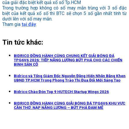
của giải đặc biệt kết quả xổ số Tp.HCM
Trong trường hợp không có số may mắn trùng với 3 số đặc
biệt của kết quả xổ số thì BTC sẽ chọn 5 số gần nhất tính từ
dưới lên với số may mắn.
Tham gia
tại đây
.
Tin tức khác:
BIDRICO ĐỒNG HÀNH CÙNG CHUNG KẾT GIẢI BÓNG ĐÁ
TPG6V6 2026: TIẾP NĂNG LƯỢNG BỨT PHÁ CHO CÁC CHIẾN
BINH SÂN CỎ
Bidrico và Tổng Giám Đốc Nguyễn Đặng Hiến Nhận Bằng Khen
UBND TP.HCM Trong Phong Trào Thi Đua Đổi Mới Sáng Tạo
Bidrico Chào Đón Top 9 HUTECH Startup Wings 2026
BIDRICO ĐỒNG HÀNH CÙNG GIẢI BÓNG ĐÁ TPG6V6 KHU VỰC
CẦN THƠ: NẠP NĂNG LƯỢNG – BỨT PHÁ ĐAM MÊ