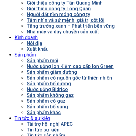
Giới thiệu công ty Tân Quang Minh
Giới thiệu công ty Long Quân
Người đặt nền móng công ty
Tầm nhìn và sứ mệnh, giá trị cốt lõi
Tăng trưởng xanh – Phát triển bền vững
Nhà máy và dây chuyền sản xuất
Kinh doanh
Nội địa
Xuất khẩu
Sản phẩm
Sản phẩm mới
Nước uống Ion Kiềm cao cấp Ion Green
Sản phẩm giảm đường
Sản phẩm có nguồn gốc từ thiên nhiên
Sản phẩm bổ dưỡng
Nước uống Bidrico
Sản phẩm không gaz
Sản phẩm có gaz
Sản phẩm bổ sung
Sản phẩm khác
Tin tức & sự kiện
Tài trợ hội nghị APEC
Tin tức sự kiện
Tin tức sản phẩm