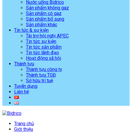
Nước uống Bidrico
Sản phẩm không gaz
Sản phẩm có gaz
Sản phẩm bổ sung
Sản phẩm khác
Tin tức & sự kiện
Tài trợ hội nghị APEC
Tin tức sự kiện
Tin tức sản phẩm
Tin tức lãnh đạo
Hoạt động xã hội
Thành tựu
Thành tựu công ty
Thành tựu TGĐ
Sở hữu trí tuệ
Tuyển dụng
Liên hệ
Trang chủ
Giới thiệu