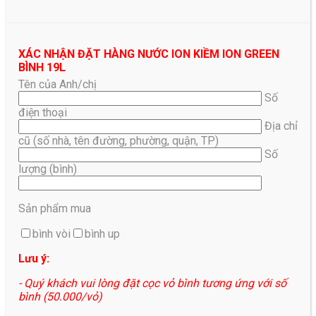
XÁC NHẬN ĐẶT HÀNG NƯỚC ION KIỀM ION GREEN
BÌNH 19L
Tên của Anh/chị
Số
điện thoại
Địa chỉ
cũ (số nhà, tên đường, phường, quận, TP)
Số
lượng (bình)
Sản phẩm mua
bình vòi
bình up
Lưu ý:
- Quý khách vui lòng đặt cọc vỏ bình tương ứng với số
bình (50.000/vỏ)