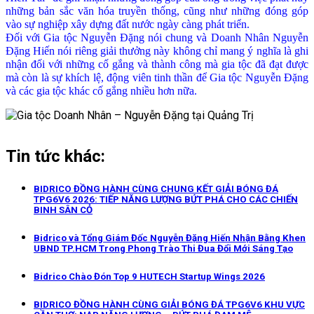
những bản sắc văn hóa truyền thống, cũng như những đóng góp
vào sự nghiệp xây dựng đất nước ngày càng phát triển.
Đối với Gia tộc Nguyễn Đặng nói chung và Doanh Nhân Nguyễn
Đặng Hiến nói riêng giải thưởng này không chỉ mang ý nghĩa là ghi
nhận đối với những cố gắng và thành công mà gia tộc đã đạt được
mà còn là sự khích lệ, động viên tinh thần để Gia tộc Nguyễn Đặng
và các gia tộc khác cố gắng nhiều hơn nữa.
Tin tức khác:
BIDRICO ĐỒNG HÀNH CÙNG CHUNG KẾT GIẢI BÓNG ĐÁ
TPG6V6 2026: TIẾP NĂNG LƯỢNG BỨT PHÁ CHO CÁC CHIẾN
BINH SÂN CỎ
Bidrico và Tổng Giám Đốc Nguyễn Đặng Hiến Nhận Bằng Khen
UBND TP.HCM Trong Phong Trào Thi Đua Đổi Mới Sáng Tạo
Bidrico Chào Đón Top 9 HUTECH Startup Wings 2026
BIDRICO ĐỒNG HÀNH CÙNG GIẢI BÓNG ĐÁ TPG6V6 KHU VỰC