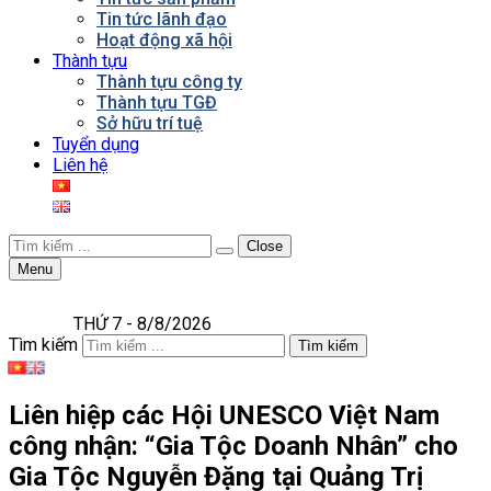
Tin tức lãnh đạo
Hoạt động xã hội
Thành tựu
Thành tựu công ty
Thành tựu TGĐ
Sở hữu trí tuệ
Tuyển dụng
Liên hệ
Close
Menu
THỨ 7 - 8/8/2026
Tìm kiếm
Tìm kiếm
Liên hiệp các Hội UNESCO Việt Nam
công nhận: “Gia Tộc Doanh Nhân” cho
Gia Tộc Nguyễn Đặng tại Quảng Trị