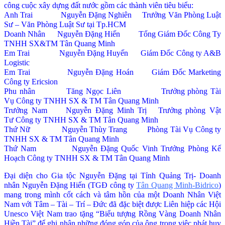
công cuộc xây dựng đất nước gồm các thành viên tiêu biểu:
Anh Trai Nguyễn Đặng Nghiên Trưởng Văn Phòng Luật
Sư – Văn Phòng Luật Sư tại Tp.HCM
Doanh Nhân Nguyễn Đặng Hiến Tổng Giám Đốc Công Ty
TNHH SX&TM Tân Quang Minh
Em Trai Nguyễn Đặng Huyến Giám Đốc Công ty A&B
Logistic
Em Trai Nguyễn Đặng Hoán Giám Đốc Marketing
Công ty Ericsion
Phu nhân Tăng Ngọc Liên Trưởng phòng Tài
Vụ Công ty TNHH SX & TM Tân Quang Minh
Trưởng Nam Nguyễn Đặng Minh Trị Trưởng phòng Vật
Tư Công ty TNHH SX & TM Tân Quang Minh
Thứ Nữ Nguyễn Thùy Trang Phòng Tài Vụ Công ty
TNHH SX & TM Tân Quang Minh
Thứ Nam Nguyễn Đặng Quốc Vinh Trưởng Phòng Kế
Hoạch Công ty TNHH SX & TM Tân Quang Minh
Đại diện cho Gia tộc Nguyễn Đặng tại Tỉnh Quảng Trị- Doanh
nhân Nguyễn Đặng Hiến (TGĐ công ty
Tân Quang Minh-Bidrico
)
mang trong mình cốt cách và tâm hồn của một Doanh Nhân Việt
Nam với Tâm – Tài – Trí – Đức đã đặc biệt được Liên hiệp các Hội
Unesco Việt Nam trao tặng “Biểu tượng Rồng Vàng Doanh Nhân
Hiền Tài” để ghi nhận những đóng góp của ông trong việc phát huy