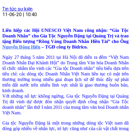
Tin tức sự kiện
11-06-20 | 10:40
Liên hiệp các Hội UNESCO Việt Nam công nhận: “Gia Tộc
Doanh Nhân” cho Gia Tộc Nguyễn Đặng tại Quảng Trị và trao
tặng Biểu tượng “Rồng Vàng Doanh Nhân Hiền Tài” cho Ông
Nguyễn Đặng Hiến
– TGĐ công ty Bidrico.
Ngày 27 tháng 5 năm 2011 tại Hà Nội đã diễn ra đêm “Việt Nam
Doanh Nhân Đại Khánh Hội” do Trung tâm Văn hóa Doanh Nhân
tổ chức nhằm tôn vinh các “Gia tộc Doanh nhân” tiêu biểu dựa trên
tiêu chí: các dòng tộc Doanh Nhân Việt Nam liên tục có mặt trên
thương trường trong nhiều giai đoạn lịch sử để thúc đẩy sự phát
triển đất nước trên nhiều lĩnh vực nhất là giao thương buôn bán,
kinh doanh.
Với những nỗ lực không ngừng, Gia tộc Nguyễn Đặng tại Quảng
Trị đã vinh dự được đón nhận quyết định công nhận “Gia Tộc
doanh nhân” lần thứ I năm 2011 của trung tâm văn hoá Doanh nhân
Việt Nam.
Gia tộc Nguyễn Đặng là một trong những dòng tộc Việt nam đã
đóng góp nhiều về nhân lực, trí lực cũng như của cải vật chất trong