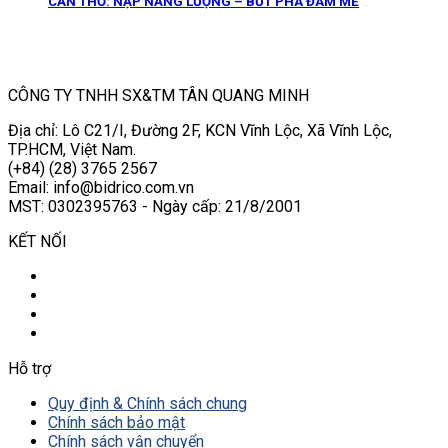
CẦN THƠ: NẠP NĂNG LƯỢNG – BỨT PHÁ ĐAM MÊ
CÔNG TY TNHH SX&TM TÂN QUANG MINH
Địa chỉ: Lô C21/I, Đường 2F, KCN Vĩnh Lộc, Xã Vĩnh Lộc,
TP.HCM, Việt Nam.
(+84) (28) 3765 2567
Email: info@bidrico.com.vn
MST: 0302395763 - Ngày cấp: 21/8/2001
KẾT NỐI
Hỗ trợ
Quy định & Chính sách chung
Chính sách bảo mật
Chính sách vận chuyển