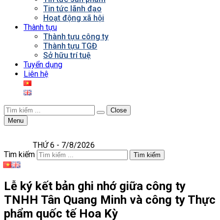
Tin tức lãnh đạo
Hoạt động xã hội
Thành tựu
Thành tựu công ty
Thành tựu TGĐ
Sở hữu trí tuệ
Tuyển dụng
Liên hệ
Close
Menu
THỨ 6 - 7/8/2026
Tìm kiếm
Tìm kiếm
Lễ ký kết bản ghi nhớ giữa công ty
TNHH Tân Quang Minh và công ty Thực
phẩm quốc tế Hoa Kỳ