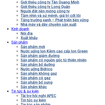
Giới thiệu công ty Tân Quang Minh
Giới thiệu công ty Long Quân
Người đặt nền móng công ty
Tầm nhìn và sứ mệnh, giá trị cốt lõi
Tăng trưởng xanh – Phát triển bền vững
Nhà máy và dây chuyền sản xuất
Kinh doanh
Nội địa
Xuất khẩu
Sản phẩm
Sản phẩm mới
Nước uống Ion Kiềm cao cấp Ion Green
Sản phẩm giảm đường
Sản phẩm có nguồn gốc từ thiên nhiên
Sản phẩm bổ dưỡng
Nước uống Bidrico
Sản phẩm không gaz
Sản phẩm có gaz
Sản phẩm bổ sung
Sản phẩm khác
Tin tức & sự kiện
Tài trợ hội nghị APEC
Tin tức sự kiện
Tin tức sản phẩm