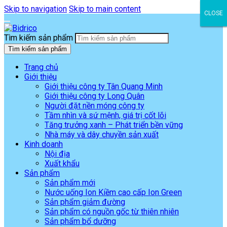
Skip to navigation
Skip to main content
CLOSE
CLOSE
CLOSE
Tìm kiếm sản phẩm
Tìm kiếm sản phẩm
Trang chủ
Giới thiệu
Giới thiệu công ty Tân Quang Minh
Giới thiệu công ty Long Quân
Người đặt nền móng công ty
Tầm nhìn và sứ mệnh, giá trị cốt lõi
Tăng trưởng xanh – Phát triển bền vững
Nhà máy và dây chuyền sản xuất
Kinh doanh
Nội địa
Xuất khẩu
Sản phẩm
Sản phẩm mới
Nước uống Ion Kiềm cao cấp Ion Green
Sản phẩm giảm đường
Sản phẩm có nguồn gốc từ thiên nhiên
Sản phẩm bổ dưỡng