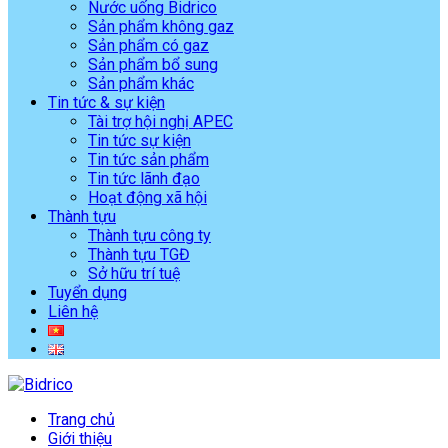
Nước uống Bidrico
Sản phẩm không gaz
Sản phẩm có gaz
Sản phẩm bổ sung
Sản phẩm khác
Tin tức & sự kiện
Tài trợ hội nghị APEC
Tin tức sự kiện
Tin tức sản phẩm
Tin tức lãnh đạo
Hoạt động xã hội
Thành tựu
Thành tựu công ty
Thành tựu TGĐ
Sở hữu trí tuệ
Tuyển dụng
Liên hệ
Trang chủ
Giới thiệu