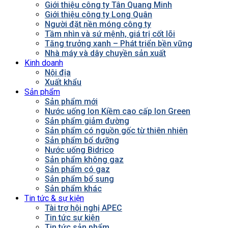
Giới thiệu công ty Tân Quang Minh
Giới thiệu công ty Long Quân
Người đặt nền móng công ty
Tầm nhìn và sứ mệnh, giá trị cốt lõi
Tăng trưởng xanh – Phát triển bền vững
Nhà máy và dây chuyền sản xuất
Kinh doanh
Nội địa
Xuất khẩu
Sản phẩm
Sản phẩm mới
Nước uống Ion Kiềm cao cấp Ion Green
Sản phẩm giảm đường
Sản phẩm có nguồn gốc từ thiên nhiên
Sản phẩm bổ dưỡng
Nước uống Bidrico
Sản phẩm không gaz
Sản phẩm có gaz
Sản phẩm bổ sung
Sản phẩm khác
Tin tức & sự kiện
Tài trợ hội nghị APEC
Tin tức sự kiện
Tin tức sản phẩm