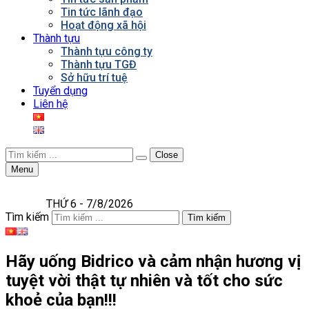
Tin tức lãnh đạo
Hoạt động xã hội
Thành tựu
Thành tựu công ty
Thành tựu TGĐ
Sở hữu trí tuệ
Tuyển dụng
Liên hệ
Close
Menu
THỨ 6 - 7/8/2026
Tìm kiếm
Tìm kiếm
Hãy uống Bidrico và cảm nhận hương vị
tuyệt vời thật tự nhiên và tốt cho sức
khoẻ của bạn!!!