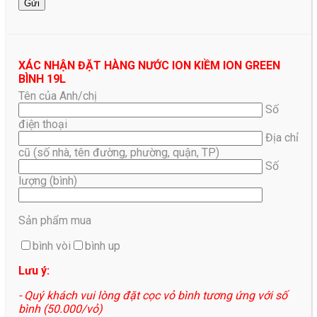
XÁC NHẬN ĐẶT HÀNG NƯỚC ION KIỀM ION GREEN
BÌNH 19L
Tên của Anh/chị
Số
điện thoại
Địa chỉ
cũ (số nhà, tên đường, phường, quận, TP)
Số
lượng (bình)
Sản phẩm mua
bình vòi
bình up
Lưu ý:
- Quý khách vui lòng đặt cọc vỏ bình tương ứng với số
bình (50.000/vỏ)