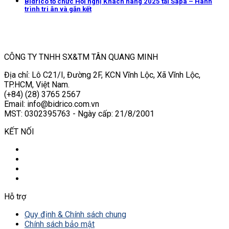
Bidrico tổ chức Hội nghị Khách hàng 2025 tại Sapa – Hành
trình tri ân và gắn kết
CÔNG TY TNHH SX&TM TÂN QUANG MINH
Địa chỉ: Lô C21/I, Đường 2F, KCN Vĩnh Lộc, Xã Vĩnh Lộc,
TP.HCM, Việt Nam.
(+84) (28) 3765 2567
Email: info@bidrico.com.vn
MST: 0302395763 - Ngày cấp: 21/8/2001
KẾT NỐI
Hỗ trợ
Quy định & Chính sách chung
Chính sách bảo mật