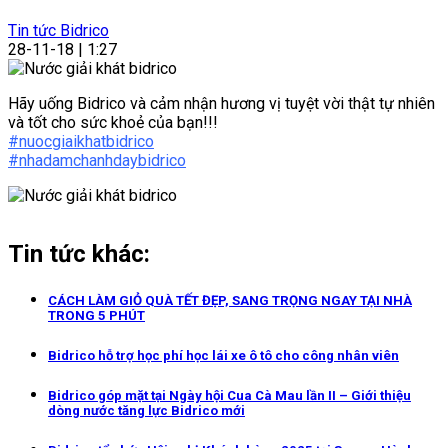
Tin tức Bidrico
28-11-18 | 1:27
Hãy uống Bidrico và cảm nhận hương vị tuyệt vời thật tự nhiên
và tốt cho sức khoẻ của bạn!!!
#
nuocgiaikhatbidrico
#
nhadamchanhdaybidrico
Tin tức khác:
CÁCH LÀM GIỎ QUÀ TẾT ĐẸP, SANG TRỌNG NGAY TẠI NHÀ
TRONG 5 PHÚT
Bidrico hỗ trợ học phí học lái xe ô tô cho công nhân viên
Bidrico góp mặt tại Ngày hội Cua Cà Mau lần II – Giới thiệu
dòng nước tăng lực Bidrico mới