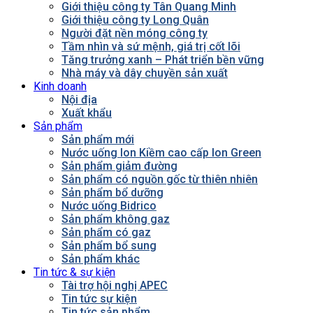
Giới thiệu công ty Tân Quang Minh
Giới thiệu công ty Long Quân
Người đặt nền móng công ty
Tầm nhìn và sứ mệnh, giá trị cốt lõi
Tăng trưởng xanh – Phát triển bền vững
Nhà máy và dây chuyền sản xuất
Kinh doanh
Nội địa
Xuất khẩu
Sản phẩm
Sản phẩm mới
Nước uống Ion Kiềm cao cấp Ion Green
Sản phẩm giảm đường
Sản phẩm có nguồn gốc từ thiên nhiên
Sản phẩm bổ dưỡng
Nước uống Bidrico
Sản phẩm không gaz
Sản phẩm có gaz
Sản phẩm bổ sung
Sản phẩm khác
Tin tức & sự kiện
Tài trợ hội nghị APEC
Tin tức sự kiện
Tin tức sản phẩm