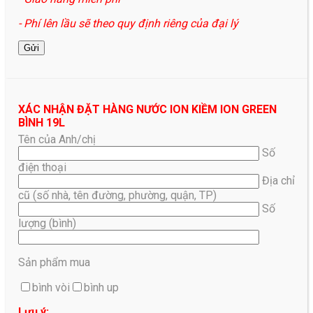
- Phí lên lầu sẽ theo quy định riêng của đại lý
XÁC NHẬN ĐẶT HÀNG NƯỚC ION KIỀM ION GREEN
BÌNH 19L
Tên của Anh/chị
Số
điện thoại
Địa chỉ
cũ (số nhà, tên đường, phường, quận, TP)
Số
lượng (bình)
Sản phẩm mua
bình vòi
bình up
Lưu ý: