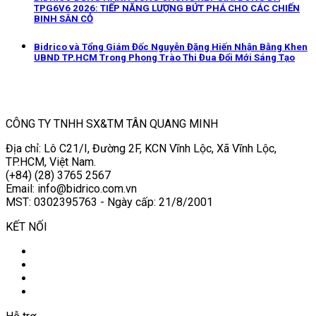
TPG6V6 2026: TIẾP NĂNG LƯỢNG BỨT PHÁ CHO CÁC CHIẾN
BINH SÂN CỎ
Bidrico và Tổng Giám Đốc Nguyễn Đặng Hiến Nhận Bằng Khen
UBND TP.HCM Trong Phong Trào Thi Đua Đổi Mới Sáng Tạo
CÔNG TY TNHH SX&TM TÂN QUANG MINH
Địa chỉ: Lô C21/I, Đường 2F, KCN Vĩnh Lộc, Xã Vĩnh Lộc,
TP.HCM, Việt Nam.
(+84) (28) 3765 2567
Email: info@bidrico.com.vn
MST: 0302395763 - Ngày cấp: 21/8/2001
KẾT NỐI