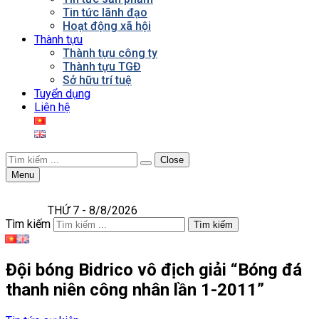
Tin tức lãnh đạo
Hoạt động xã hội
Thành tựu
Thành tựu công ty
Thành tựu TGĐ
Sở hữu trí tuệ
Tuyển dụng
Liên hệ
Close
Menu
THỨ 7 - 8/8/2026
Tìm kiếm
Tìm kiếm
Đội bóng Bidrico vô địch giải “Bóng đá
thanh niên công nhân lần 1-2011”