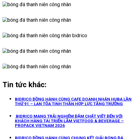
Tin tức khác:
BIDRICO ĐỒNG HÀNH CÙNG CAFE DOANH NHÂN HUBA LẦN
THỨ 91 – LAN TỎA TINH THẦN HỢP LỰC TĂNG TRƯỞNG
BIDRICO MANG TRẢI NGHIỆM ĐẬM CHẤT VIỆT ĐẾN VỚI
KHÁCH HÀNG TẠI TRIỂN LÃM VIETFOOD & BEVERAGE –
PROPACK VIETNAM 2026
BIDRICO ĐỒNG HÀNH CÙNG CHUNG KẾT GIẢI BÓNG ĐÁ