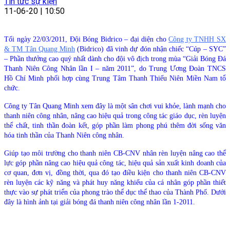
Tin tức sự kiện
11-06-20 | 10:50
Tối ngày 22/03/2011, Đội Bóng Bidrico – đại diện cho
Công ty TNHH SX
& TM Tân Quang Minh
(Bidrico) đã vinh dự đón nhận chiếc “Cúp – SYC”
–
Phần thưởng cao quý nhất dành cho đội vô địch trong mùa “Giải Bóng Đá
Thanh Niên Công Nhân lần I – năm 2011”, do Trung Ương Đoàn TNCS
Hồ Chí Minh phối hợp cùng Trung Tâm Thanh Thiếu Niên Miền Nam tổ
chức.
Công ty Tân Quang Minh xem đây là một sân chơi vui khỏe, lành mạnh cho
thanh niên công nhân, nâng cao hiệu quả trong công tác giáo dục, rèn luyện
thể chất, tinh thần đoàn kết, góp phần làm phong phú thêm đời sống văn
hóa tinh thần của Thanh Niên công nhân.
Giúp tạo môi trường cho thanh niên CB-CNV nhân rèn luyện nâng cao thể
lực góp phần nâng cao hiệu quả công tác, hiệu quả sản xuất kinh doanh của
cơ quan, đơn vị, đồng thời, qua đó tạo điều kiện cho thanh niên CB-CNV
rèn luyện các kỹ năng và phát huy năng khiếu của cá nhân góp phần thiết
thực vào sự phát triển của phong trào thể dục thể thao của Thành Phố. Dưới
đây là hình ảnh tại giải bóng đá thanh niên công nhân lần 1-2011.