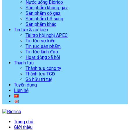
Nước uống Bidrico
Sản phẩm không gaz
Sản phẩm có gaz
Sản phẩm bổ sung
Sản phẩm khác
Tin tức & sự kiện
Tài trợ hội nghị APEC
Tin tức sự kiện
Tin tức sản phẩm
Tin tức lãnh đạo
Hoạt động xã hội
Thành tựu
Thành tựu công ty
Thành tựu TGĐ
Sở hữu trí tuệ
Tuyển dụng
Liên hệ
Trang chủ
Giới thiệu