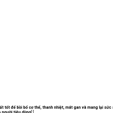
ất tốt để bồi bổ cơ thể, thanh nhiệt, mát gan và mang lại sứ
 người tiêu dùng
[:]