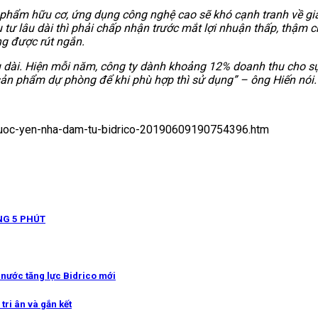
phẩm hữu cơ, ứng dụng công nghệ cao sẽ khó cạnh tranh về gi
 tư lâu dài thì phải chấp nhận trước mắt lợi nhuận thấp, thậm 
ng được rút ngắn.
âu dài. Hiện mỗi năm, công ty dành khoảng 12% doanh thu cho s
sản phẩm dự phòng để khi phù hợp thì sử dụng” – ông Hiến nói.
o-nuoc-yen-nha-dam-tu-bidrico-20190609190754396.htm
NG 5 PHÚT
g nước tăng lực Bidrico mới
tri ân và gắn kết