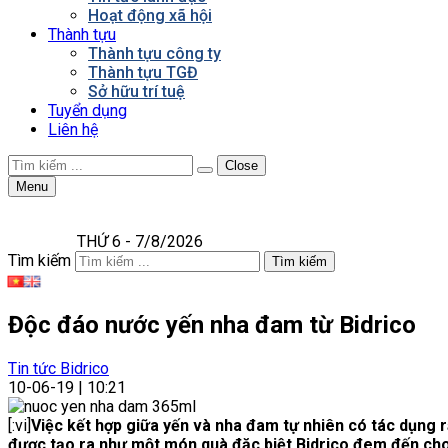
Hoạt động xã hội
Thành tựu
Thành tựu công ty
Thành tựu TGĐ
Sở hữu trí tuệ
Tuyển dụng
Liên hệ
Close
Menu
THỨ 6 - 7/8/2026
Tìm kiếm
Tìm kiếm
Độc đáo nước yến nha đam từ Bidrico
Tin tức Bidrico
10-06-19 | 10:21
[:vi]
Việc kết hợp giữa yến và nha đam tự nhiên có tác dụng r
được tạo ra như một món quà đặc biệt Bidrico đem đến cho