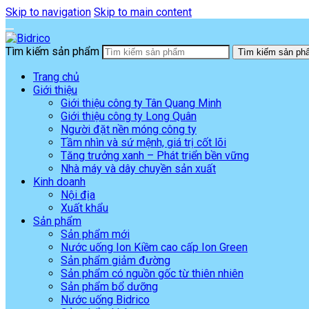
Skip to navigation
Skip to main content
Tìm kiếm sản phẩm
Tìm kiếm sản ph
Trang chủ
Giới thiệu
Giới thiệu công ty Tân Quang Minh
Giới thiệu công ty Long Quân
Người đặt nền móng công ty
Tầm nhìn và sứ mệnh, giá trị cốt lõi
Tăng trưởng xanh – Phát triển bền vững
Nhà máy và dây chuyền sản xuất
Kinh doanh
Nội địa
Xuất khẩu
Sản phẩm
Sản phẩm mới
Nước uống Ion Kiềm cao cấp Ion Green
Sản phẩm giảm đường
Sản phẩm có nguồn gốc từ thiên nhiên
Sản phẩm bổ dưỡng
Nước uống Bidrico