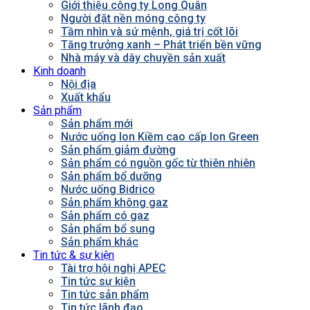
Giới thiệu công ty Long Quân
Người đặt nền móng công ty
Tầm nhìn và sứ mệnh, giá trị cốt lõi
Tăng trưởng xanh – Phát triển bền vững
Nhà máy và dây chuyền sản xuất
Kinh doanh
Nội địa
Xuất khẩu
Sản phẩm
Sản phẩm mới
Nước uống Ion Kiềm cao cấp Ion Green
Sản phẩm giảm đường
Sản phẩm có nguồn gốc từ thiên nhiên
Sản phẩm bổ dưỡng
Nước uống Bidrico
Sản phẩm không gaz
Sản phẩm có gaz
Sản phẩm bổ sung
Sản phẩm khác
Tin tức & sự kiện
Tài trợ hội nghị APEC
Tin tức sự kiện
Tin tức sản phẩm
Tin tức lãnh đạo