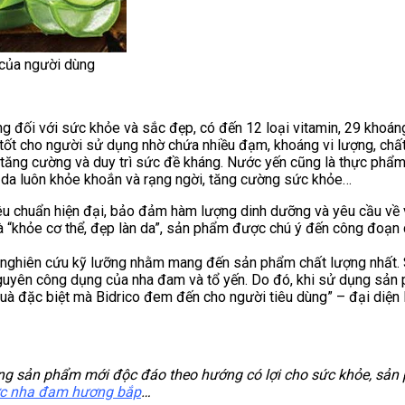
của người dùng
 đối với sức khỏe và sắc đẹp, có đến 12 loại vitamin, 29 khoán
ất tốt cho người sử dụng nhờ chứa nhiều đạm, khoáng vi lượng, chấ
, tăng cường và duy trì sức đề kháng. Nước yến cũng là thực ph
 da luôn khỏe khoắn và rạng ngời, tăng cường sức khỏe…
iêu chuẩn hiện đại, bảo đảm hàm lượng dinh dưỡng và yêu cầu về
 là “khỏe cơ thể, đẹp làn da”, sản phẩm được chú ý đến công đoạ
 nghiên cứu kỹ lưỡng nhằm mang đến sản phẩm chất lượng nhất. 
 nguyên công dụng của nha đam và tổ yến. Do đó, khi sử dụng sản 
 đặc biệt mà Bidrico đem đến cho người tiêu dùng” – đại diện B
g những sản phẩm mới độc đáo theo hướng có lợi cho sức khỏe, 
c nha đam hương bắp
…