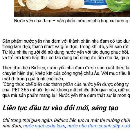
Nước yến nha đam – sản phẩm hữu cơ phù hợp xu hướng 
Sản phẩm nước yến nha đam với thành phần nha đam có tác dụng
trong làm đẹp, thanh nhiệt và giải độc. Trong khi đó, yến sào r
Từ lâu, nhiều người đã sử dụng nước yến với tác dụng phục hồi
và trẻ em kém hấp thu; có tác dụng bổ sung độ ẩm cho da, giúp
Theo đại diện Bidrico, nước yến nha đam được sản xuất theo t
chuyền hiện đại, khép kín của công nghệ châu Âu. Với mục tiêu
mất đi trong quá trình chế biến.
“Công thức chế biến các thành phần của nước yến được công ty
chai PET 365 ml tiện lợi và không mất nhiều thời gian nấu, giữ
quả mà sản phẩm mang lại. Nước yến nha đam thật sự là món quà
Liên tục đầu tư vào đổi mới, sáng tạo
Chỉ trong thời gian ngắn, Bidrico liên tục ra mắt thị trườn
nha đam,
nước ngọt soda kem
,
nước nha đam chanh dây
,
nướ