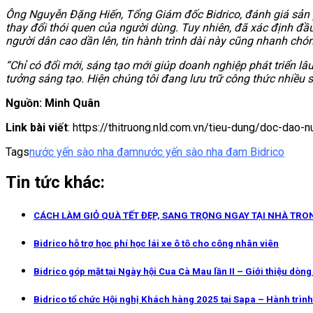
Ông Nguyễn Đặng Hiến, Tổng Giám đốc Bidrico, đánh giá sản 
thay đổi thói quen của người dùng. Tuy nhiên, đã xác định đầu
người dân cao dần lên, tin hành trình dài này cũng nhanh chó
“Chỉ có đổi mới, sáng tạo mới giúp doanh nghiệp phát triển l
tưởng sáng tạo. Hiện chúng tôi đang lưu trữ công thức nhiều 
Nguồn: Minh Quân
Link bài viết
: https://thitruong.nld.com.vn/tieu-dung/doc-da
Tags
nước yến sào nha đam
nước yến sào nha đam Bidrico
Tin tức khác:
CÁCH LÀM GIỎ QUÀ TẾT ĐẸP, SANG TRỌNG NGAY TẠI NHÀ TRO
Bidrico hỗ trợ học phí học lái xe ô tô cho công nhân viên
Bidrico góp mặt tại Ngày hội Cua Cà Mau lần II – Giới thiệu dòn
Bidrico tổ chức Hội nghị Khách hàng 2025 tại Sapa – Hành trình 