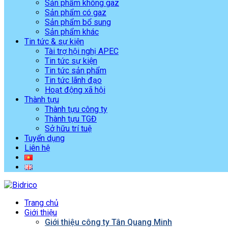
Sản phẩm không gaz
Sản phẩm có gaz
Sản phẩm bổ sung
Sản phẩm khác
Tin tức & sự kiện
Tài trợ hội nghị APEC
Tin tức sự kiện
Tin tức sản phẩm
Tin tức lãnh đạo
Hoạt động xã hội
Thành tựu
Thành tựu công ty
Thành tựu TGĐ
Sở hữu trí tuệ
Tuyển dụng
Liên hệ
Trang chủ
Giới thiệu
Giới thiệu công ty Tân Quang Minh