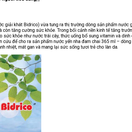
c giải khát Bidrico) vừa tung ra thị trường dòng sản phẩm nước g
òn tăng cường sức khỏe. Trong bối cảnh nền kinh tế tăng trưởng 
o sức khỏe như nước trái cây, thức uống bổ sung vitamin và dinh
ên cứu để cho ra sản phẩm nước yến nha đam chai 365 ml – dòng th
anh nhiệt, mát gan và mang lại sức sống tươi trẻ cho làn da.