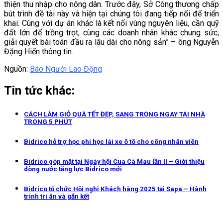
thiện thu nhập cho nông dân. Trước đây, Sở Công thương chấp
bút trình đề tài này và hiện tại chúng tôi đang tiếp nối để triển
khai. Cùng với dự án khác là kết nối vùng nguyên liệu, cần quỹ
đất lớn để trồng trọt, cùng các doanh nhân khác chung sức,
giải quyết bài toán đầu ra lâu dài cho nông sản” – ông Nguyễn
Đặng Hiến thông tin.
Nguồn:
Báo Người Lao Động
Tin tức khác:
CÁCH LÀM GIỎ QUÀ TẾT ĐẸP, SANG TRỌNG NGAY TẠI NHÀ
TRONG 5 PHÚT
Bidrico hỗ trợ học phí học lái xe ô tô cho công nhân viên
Bidrico góp mặt tại Ngày hội Cua Cà Mau lần II – Giới thiệu
dòng nước tăng lực Bidrico mới
Bidrico tổ chức Hội nghị Khách hàng 2025 tại Sapa – Hành
trình tri ân và gắn kết