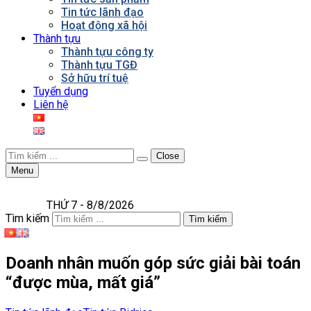
Tin tức lãnh đạo
Hoạt động xã hội
Thành tựu
Thành tựu công ty
Thành tựu TGĐ
Sở hữu trí tuệ
Tuyển dụng
Liên hệ
Close
Menu
THỨ 7 - 8/8/2026
Tìm kiếm
Tìm kiếm
Doanh nhân muốn góp sức giải bài toán
“được mùa, mất giá”