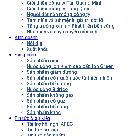
Giới thiệu công ty Tân Quang Minh
Giới thiệu công ty Long Quân
Người đặt nền móng công ty
Tầm nhìn và sứ mệnh, giá trị cốt lõi
Tăng trưởng xanh – Phát triển bền vững
Nhà máy và dây chuyền sản xuất
Kinh doanh
Nội địa
Xuất khẩu
Sản phẩm
Sản phẩm mới
Nước uống Ion Kiềm cao cấp Ion Green
Sản phẩm giảm đường
Sản phẩm có nguồn gốc từ thiên nhiên
Sản phẩm bổ dưỡng
Nước uống Bidrico
Sản phẩm không gaz
Sản phẩm có gaz
Sản phẩm bổ sung
Sản phẩm khác
Tin tức & sự kiện
Tài trợ hội nghị APEC
Tin tức sự kiện
Tin tức sản phẩm