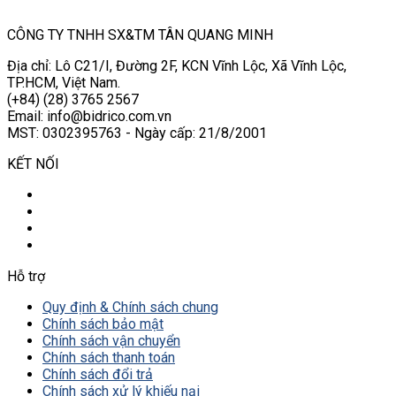
CÔNG TY TNHH SX&TM TÂN QUANG MINH
Địa chỉ: Lô C21/I, Đường 2F, KCN Vĩnh Lộc, Xã Vĩnh Lộc,
TP.HCM, Việt Nam.
(+84) (28) 3765 2567
Email: info@bidrico.com.vn
MST: 0302395763 - Ngày cấp: 21/8/2001
KẾT NỐI
Hỗ trợ
Quy định & Chính sách chung
Chính sách bảo mật
Chính sách vận chuyển
Chính sách thanh toán
Chính sách đổi trả
Chính sách xử lý khiếu nại