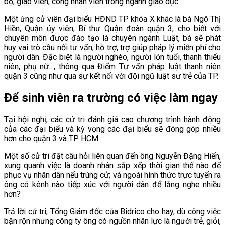
bộ, giáo viên, công nhân viên trong ngành giáo dục.
Một ứng cử viên đại biểu HĐND TP khóa X khác là bà Ngô Thị
Hiền, Quận ủy viên, Bí thư Quận đoàn quận 3, cho biết với
chuyên môn được đào tạo là chuyên ngành Luật, bà sẽ phát
huy vai trò cầu nối tư vấn, hỗ trợ, trợ giúp pháp lý miễn phí cho
người dân. Đặc biệt là người nghèo, người lớn tuổi, thanh thiếu
niên, phụ nữ…, thông qua Điểm Tư vấn pháp luật thanh niên
quận 3 cũng như qua sự kết nối với đội ngũ luật sư trẻ của TP.
Để sinh viên ra trường có việc làm ngay
Tại hội nghị, các cử tri đánh giá cao chương trình hành động
của các đại biểu và kỳ vọng các đại biểu sẽ đóng góp nhiều
hơn cho quận 3 và TP HCM.
Một số cử tri đặt câu hỏi liên quan đến ông Nguyễn Đặng Hiến,
xung quanh việc là doanh nhân sắp xếp thời gian thế nào để
phục vụ nhân dân nếu trúng cử; và ngoài hình thức trực tuyến ra
ông có kênh nào tiếp xúc với người dân để lắng nghe nhiều
hơn?
Trả lời cử tri, Tổng Giám đốc của Bidrico cho hay, dù công việc
bận rộn nhưng công ty ông có nguồn nhân lực là người trẻ, giỏi,