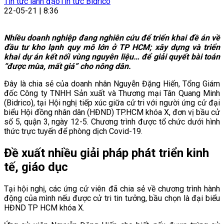
Tin tức lãnh đạo
Tin tức Bidrico
22-05-21 | 8:36
Nhiều doanh nghiệp đang nghiên cứu để triển khai đề án về
đầu tư kho lạnh quy mô lớn ở TP HCM; xây dựng và triển
khai dự án kết nối vùng nguyên liệu… để giải quyết bài toán
“được mùa, mất giá” cho nông dân.
Đây là chia sẻ của doanh nhân Nguyễn Đặng Hiến, Tổng Giám
đốc Công ty TNHH Sản xuất và Thương mại Tân Quang Minh
(Bidrico), tại Hội nghị tiếp xúc giữa cử tri với người ứng cử đại
biểu Hội đồng nhân dân (HĐND) TP.HCM khóa X, đơn vị bầu cử
số 5, quận 3, ngày 12-5. Chương trình được tổ chức dưới hình
thức trực tuyến để phòng dịch Covid-19.
Đề xuất nhiều giải pháp phát triển kinh
tế, giáo dục
Tại hội nghị, các ứng cử viên đã chia sẻ về chương trình hành
động của mình nếu được cử tri tin tưởng, bầu chọn là đại biểu
HĐND TP HCM khóa X.