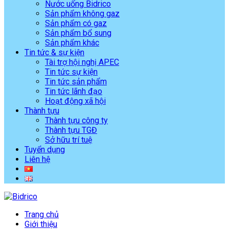
Nước uống Bidrico
Sản phẩm không gaz
Sản phẩm có gaz
Sản phẩm bổ sung
Sản phẩm khác
Tin tức & sự kiện
Tài trợ hội nghị APEC
Tin tức sự kiện
Tin tức sản phẩm
Tin tức lãnh đạo
Hoạt động xã hội
Thành tựu
Thành tựu công ty
Thành tựu TGĐ
Sở hữu trí tuệ
Tuyển dụng
Liên hệ
Trang chủ
Giới thiệu