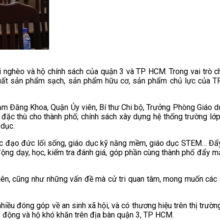
ời nghèo và hộ chính sách của quận 3 và TP HCM. Trong vai trò 
n xuất sản phẩm sạch, sản phẩm hữu cơ, sản phẩm chủ lực của 
ạm Đăng Khoa, Quận Ủy viên, Bí thư Chi bộ, Trưởng Phòng Giáo dụ
 đặc thù cho thành phố; chính sách xây dựng hệ thống trường lớp h
 dục.
dục đạo đức lối sống, giáo dục kỹ năng mềm, giáo dục STEM… Đẩy
 động dạy, học, kiểm tra đánh giá, góp phần cùng thành phố đẩy m
ử viên, cũng như những vấn đề mà cử tri quan tâm, mong muốn các
 nhiều đóng góp về an sinh xã hội, và có thương hiệu trên thị trư
o động và hộ khó khăn trên địa bàn quận 3, TP HCM.