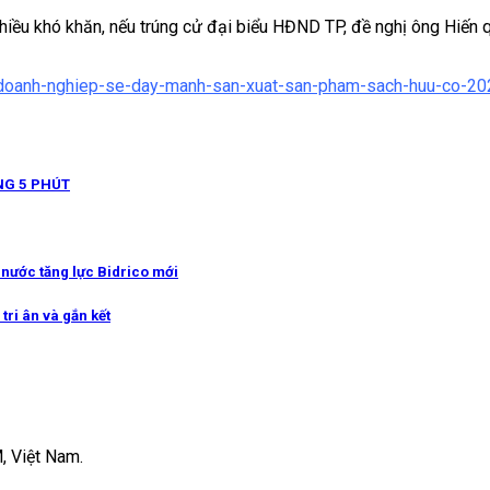
nhiều khó khăn, nếu trúng cử đại biểu HĐND TP, đề nghị ông Hiến 
an/doanh-nghiep-se-day-manh-san-xuat-san-pham-sach-huu-co-
NG 5 PHÚT
g nước tăng lực Bidrico mới
tri ân và gắn kết
, Việt Nam.