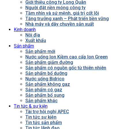
Giới thiệu công ty Long Quân
Người đặt nền móng công ty
Tầm nhìn và sứ mệnh, giá trị cốt lõi
Tăng trưởng xanh – Phát triển bền vững
Nhà máy và dây chuyền sản xuất
Kinh doanh
Nội địa
Xuất khẩu
Sản phẩm
Sản phẩm mới
Nước uống Ion Kiềm cao cấp Ion Green
Sản phẩm giảm đường
Sản phẩm có nguồn gốc từ thiên nhiên
Sản phẩm bổ dưỡng
Nước uống Bidrico
Sản phẩm không gaz
Sản phẩm có gaz
Sản phẩm bổ sung
Sản phẩm khác
Tin tức & sự kiện
Tài trợ hội nghị APEC
Tin tức sự kiện
Tin tức sản phẩm
Tin tức lãnh đạo