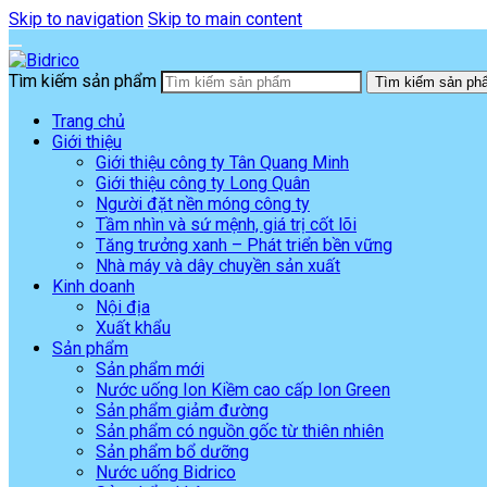
Skip to navigation
Skip to main content
Tìm kiếm sản phẩm
Tìm kiếm sản ph
Trang chủ
Giới thiệu
Giới thiệu công ty Tân Quang Minh
Giới thiệu công ty Long Quân
Người đặt nền móng công ty
Tầm nhìn và sứ mệnh, giá trị cốt lõi
Tăng trưởng xanh – Phát triển bền vững
Nhà máy và dây chuyền sản xuất
Kinh doanh
Nội địa
Xuất khẩu
Sản phẩm
Sản phẩm mới
Nước uống Ion Kiềm cao cấp Ion Green
Sản phẩm giảm đường
Sản phẩm có nguồn gốc từ thiên nhiên
Sản phẩm bổ dưỡng
Nước uống Bidrico