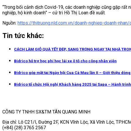
“Trong bối cảnh dịch Covid-19, các doanh nghiệp cũng gặp rất 
nghiệp, hộ kinh doanh” – cử tri Hồ Thị Loan đề xuất.
Nguồn:
https://thitruong.nld.com.vn/doanh-nghiep-doanh-nh
Tin tức khác:
CÁCH LÀM GIỎ QUÀ TẾT ĐẸP, SANG TRỌNG NGAY TẠI NHÀ TRO
Bidrico hỗ trợ học phí học lái xe ô tô cho công nhân viên
Bidrico góp mặt tại Ngày hội Cua Cà Mau lần II – Giới thiệu dòn
Bidrico tổ chức Hội nghị Khách hàng 2025 tại Sapa – Hành trình 
CÔNG TY TNHH SX&TM TÂN QUANG MINH
Địa chỉ: Lô C21/I, Đường 2F, KCN Vĩnh Lộc, Xã Vĩnh Lộc, TP.HCM
(+84) (28) 3765 2567