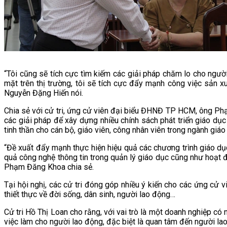
“Tôi cũng sẽ tích cực tìm kiếm các giải pháp chăm lo cho ngư
mặt trên thị trường, tôi sẽ tích cực đẩy mạnh công việc sả
Nguyễn Đặng Hiến nói.
Chia sẻ với cử tri, ứng cử viên đại biểu ĐHNĐ TP HCM, ông Ph
các giải pháp để xây dựng nhiều chính sách phát triển giáo dục
tinh thần cho cán bộ, giáo viên, công nhân viên trong ngành giáo
“Đề xuất đẩy mạnh thực hiện hiệu quả các chương trình giáo 
quả công nghệ thông tin trong quản lý giáo dục cũng như hoạt
Phạm Đăng Khoa chia sẻ.
Tại hội nghị, các cử tri đóng góp nhiều ý kiến cho các ứng c
thiết thực về đời sống, dân sinh, người lao động…
Cử tri Hồ Thị Loan cho rằng, với vai trò là một doanh nghiệp có
việc làm cho người lao động, đặc biệt là quan tâm đến người la