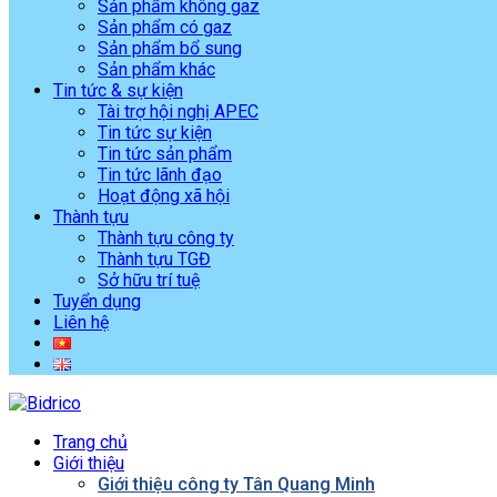
Sản phẩm không gaz
Sản phẩm có gaz
Sản phẩm bổ sung
Sản phẩm khác
Tin tức & sự kiện
Tài trợ hội nghị APEC
Tin tức sự kiện
Tin tức sản phẩm
Tin tức lãnh đạo
Hoạt động xã hội
Thành tựu
Thành tựu công ty
Thành tựu TGĐ
Sở hữu trí tuệ
Tuyển dụng
Liên hệ
Trang chủ
Giới thiệu
Giới thiệu công ty Tân Quang Minh