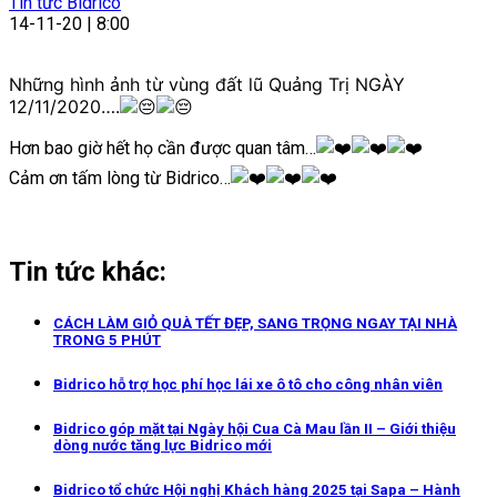
Tin tức Bidrico
14-11-20 | 8:00
Những hình ảnh từ vùng đất lũ Quảng Trị NGÀY
12/11/2020….
Hơn bao giờ hết họ cần được quan tâm…
Cảm ơn tấm lòng từ Bidrico…
Tin tức khác:
CÁCH LÀM GIỎ QUÀ TẾT ĐẸP, SANG TRỌNG NGAY TẠI NHÀ
TRONG 5 PHÚT
Bidrico hỗ trợ học phí học lái xe ô tô cho công nhân viên
Bidrico góp mặt tại Ngày hội Cua Cà Mau lần II – Giới thiệu
dòng nước tăng lực Bidrico mới
Bidrico tổ chức Hội nghị Khách hàng 2025 tại Sapa – Hành