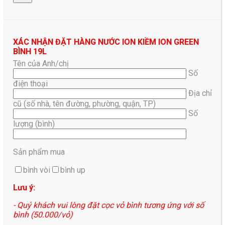
XÁC NHẬN ĐẶT HÀNG NƯỚC ION KIỀM ION GREEN
BÌNH 19L
Tên của Anh/chị
Số
điện thoại
Địa chỉ
cũ (số nhà, tên đường, phường, quận, TP)
Số
lượng (bình)
Sản phẩm mua
bình vòi
bình up
Lưu ý:
- Quý khách vui lòng đặt cọc vỏ bình tương ứng với số
bình (50.000/vỏ)