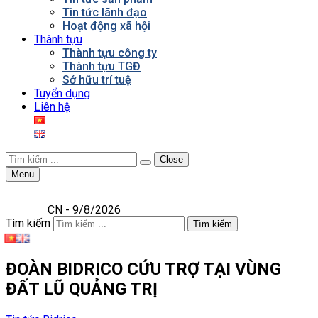
Tin tức lãnh đạo
Hoạt động xã hội
Thành tựu
Thành tựu công ty
Thành tựu TGĐ
Sở hữu trí tuệ
Tuyển dụng
Liên hệ
Close
Menu
CN - 9/8/2026
Tìm kiếm
Tìm kiếm
ĐOÀN BIDRICO CỨU TRỢ TẠI VÙNG
ĐẤT LŨ QUẢNG TRỊ