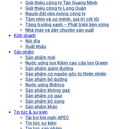
Giới thiệu công ty Tân Quang Minh
Giới thiệu công ty Long Quân
Người đặt nền móng công ty
Tầm nhìn và sứ mệnh, giá trị cốt lõi
Tăng trưởng xanh – Phát triển bền vững
Nhà máy và dây chuyền sản xuất
Kinh doanh
Nội địa
Xuất khẩu
Sản phẩm
Sản phẩm mới
Nước uống Ion Kiềm cao cấp Ion Green
Sản phẩm giảm đường
Sản phẩm có nguồn gốc từ thiên nhiên
Sản phẩm bổ dưỡng
Nước uống Bidrico
Sản phẩm không gaz
Sản phẩm có gaz
Sản phẩm bổ sung
Sản phẩm khác
Tin tức & sự kiện
Tài trợ hội nghị APEC
Tin tức sự kiện
Tin tức sản phẩm