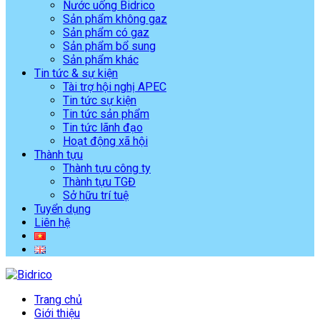
Nước uống Bidrico
Sản phẩm không gaz
Sản phẩm có gaz
Sản phẩm bổ sung
Sản phẩm khác
Tin tức & sự kiện
Tài trợ hội nghị APEC
Tin tức sự kiện
Tin tức sản phẩm
Tin tức lãnh đạo
Hoạt động xã hội
Thành tựu
Thành tựu công ty
Thành tựu TGĐ
Sở hữu trí tuệ
Tuyển dụng
Liên hệ
Trang chủ
Giới thiệu