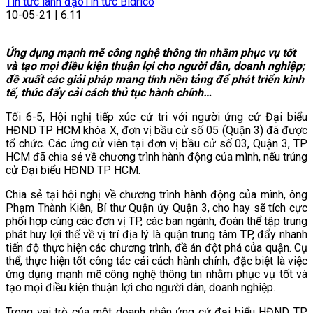
Tin tức lãnh đạo
Tin tức Bidrico
10-05-21 | 6:11
Ứng dụng mạnh mẽ công nghệ thông tin nhằm phục vụ tốt
và tạo mọi điều kiện thuận lợi cho người dân, doanh nghiệp;
đề xuất các giải pháp mang tính nền tảng để phát triển kinh
tế, thúc đẩy cải cách thủ tục hành chính…
Tối 6-5, Hội nghị tiếp xúc cử tri với người ứng cử Đại biểu
HĐND TP HCM khóa X, đơn vị bầu cử số 05 (Quận 3) đã được
tổ chức. Các ứng cử viên tại đơn vị bầu cử số 03, Quận 3, TP
HCM đã chia sẻ về chương trình hành động của mình, nếu trúng
cử Đại biểu HĐND TP HCM.
Chia sẻ tại hội nghị về chương trình hành động của mình, ông
Phạm Thành Kiên, Bí thư Quận ủy Quận 3, cho hay sẽ tích cực
phối hợp cùng các đơn vị TP, các ban ngành, đoàn thể tập trung
phát huy lợi thế về vị trí địa lý là quận trung tâm TP, đẩy nhanh
tiến độ thực hiện các chương trình, đề án đột phá của quận. Cụ
thể, thực hiện tốt công tác cải cách hành chính, đặc biệt là việc
ứng dụng mạnh mẽ công nghệ thông tin nhằm phục vụ tốt và
tạo mọi điều kiện thuận lợi cho người dân, doanh nghiệp.
Trong vai trò của một doanh nhân ứng cử đại biểu HĐND TP