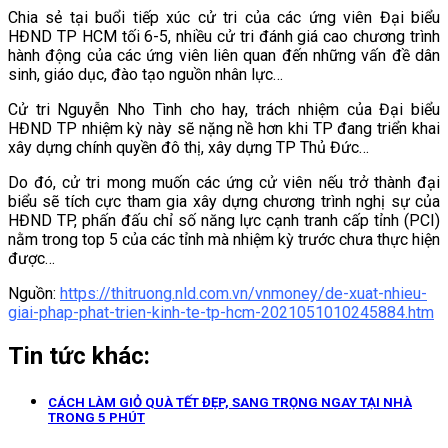
Chia sẻ tại buổi tiếp xúc cử tri của các ứng viên Đại biểu
HĐND TP HCM tối 6-5, nhiều cử tri đánh giá cao chương trình
hành động của các ứng viên liên quan đến những vấn đề dân
sinh, giáo dục, đào tạo nguồn nhân lực…
Cử tri Nguyễn Nho Tình cho hay, trách nhiệm của Đại biểu
HĐND TP nhiệm kỳ này sẽ nặng nề hơn khi TP đang triển khai
xây dựng chính quyền đô thị, xây dựng TP Thủ Đức…
Do đó, cử tri mong muốn các ứng cử viên nếu trở thành đại
biểu sẽ tích cực tham gia xây dựng chương trình nghị sự của
HĐND TP, phấn đấu chỉ số năng lực cạnh tranh cấp tỉnh (PCI)
nằm trong top 5 của các tỉnh mà nhiệm kỳ trước chưa thực hiện
được…
Nguồn:
https://thitruong.nld.com.vn/vnmoney/de-xuat-nhieu-
giai-phap-phat-trien-kinh-te-tp-hcm-2021051010245884.htm
Tin tức khác:
CÁCH LÀM GIỎ QUÀ TẾT ĐẸP, SANG TRỌNG NGAY TẠI NHÀ
TRONG 5 PHÚT