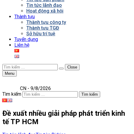
Tin tức lãnh đạo
Hoạt động xã hội
Thành tựu
Thành tựu công ty
Thành tựu TGĐ
Sở hữu trí tuệ
Tuyển dụng
Liên hệ
Close
Menu
CN - 9/8/2026
Tìm kiếm
Tìm kiếm
Đề xuất nhiều giải pháp phát triển kinh
tế TP HCM