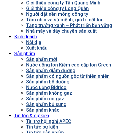
Giới thiệu công ty Tân Quang Minh
Giới thiệu công ty Long Quân
Người đặt nền móng công ty
Tầm nhìn và sứ mệnh, giá trị cốt lõi
Tăng trưởng xanh – Phát triển bền vững
Nhà máy và dây chuyền sản xuất
Kinh doanh
Nội địa
Xuất khẩu
Sản phẩm
Sản phẩm mới
Nước uống Ion Kiềm cao cấp Ion Green
Sản phẩm giảm đường
Sản phẩm có nguồn gốc từ thiên nhiên
Sản phẩm bổ dưỡng
Nước uống Bidrico
Sản phẩm không gaz
Sản phẩm có gaz
Sản phẩm bổ sung
Sản phẩm khác
Tin tức & sự kiện
Tài trợ hội nghị APEC
Tin tức sự kiện
Tin tức sản phẩm