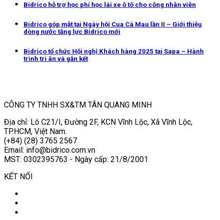
Bidrico hỗ trợ học phí học lái xe ô tô cho công nhân viên
Bidrico góp mặt tại Ngày hội Cua Cà Mau lần II – Giới thiệu
dòng nước tăng lực Bidrico mới
Bidrico tổ chức Hội nghị Khách hàng 2025 tại Sapa – Hành
trình tri ân và gắn kết
CÔNG TY TNHH SX&TM TÂN QUANG MINH
Địa chỉ: Lô C21/I, Đường 2F, KCN Vĩnh Lộc, Xã Vĩnh Lộc,
TP.HCM, Việt Nam.
(+84) (28) 3765 2567
Email: info@bidrico.com.vn
MST: 0302395763 - Ngày cấp: 21/8/2001
KẾT NỐI