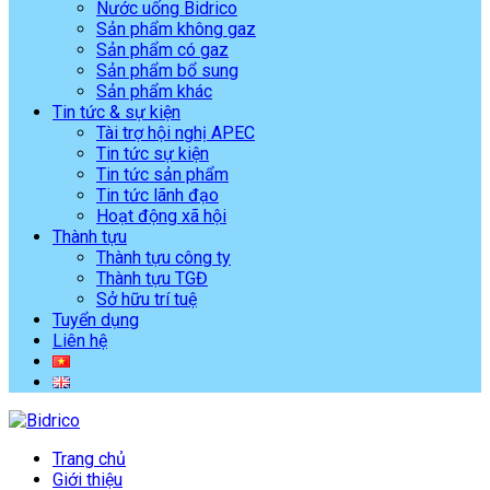
Nước uống Bidrico
Sản phẩm không gaz
Sản phẩm có gaz
Sản phẩm bổ sung
Sản phẩm khác
Tin tức & sự kiện
Tài trợ hội nghị APEC
Tin tức sự kiện
Tin tức sản phẩm
Tin tức lãnh đạo
Hoạt động xã hội
Thành tựu
Thành tựu công ty
Thành tựu TGĐ
Sở hữu trí tuệ
Tuyển dụng
Liên hệ
Trang chủ
Giới thiệu