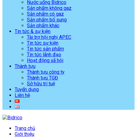
Nước uống Bidrico
Sản phẩm không gaz
Sản phẩm có gaz
Sản phẩm bổ sung
Sản phẩm khác
Tin tức & sự kiện
Tài trợ hội nghị APEC
Tin tức sự kiện
Tin tức sản phẩm
Tin tức lãnh đạo
Hoạt động xã hội
Thành tựu
Thành tựu công ty
Thành tựu TGĐ
Sở hữu trí tuệ
Tuyển dụng
Liên hệ
Trang chủ
Giới thiệu