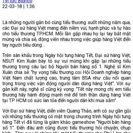
Tin tức Bidrico
22-03-18 | 1:36
Là những người gắn bó cùng tiểu thương suốt những năm qua,
các Đại sứ hàng Việt mang đến niềm vui, hạnh phúc và tự hào
cho tiểu thương TP.HCM. Mỗi lần gặp nhau họ lại tay bắt mặt
mừng và chia sẻ, động viên nhau trong việc giúp hàng Việt đến
tay người tiêu dùng…
Trên sân khấu trong Ngày hội tung hàng Tết, Đại sứ hàng Việt,
NSƯT Kim Xuân bày tỏ sự vui mừng khi gặp lại những tiểu
thương trong câu lạc bộ Người bán hàng số 1. Nghệ sĩ Kim
Xuân chia sẻ: “hy vọng tiểu thương coi Hội Doanh nghiệp hàng
Việt Nam chất lượng cao, trung tâm BSA như cầu nối quan
trọng trong việc vận động người dân dùng hàng Việt”. Với sự
gắn kết này, nghệ sĩ cũng kỳ vọng: “Tết này mong chị em tiểu
thương hãy hành động mạnh mẽ để tinh thần dùng hàng Việt
tại TP HCM có sức lan tỏa đến người dân khi mua sắm”.
Với Đại sứ hàng Việt, diễn viên Quang Thảo, anh có sự gần gũi
với những tiểu thương có mặt trong chương trình Ngày hội tung
hàng Tết vì đã từng là giám khảo gameshow “Người bán hàng
số 1”. Đến đâu anh cũng được tiểu thương hỏi chuyện, chụp