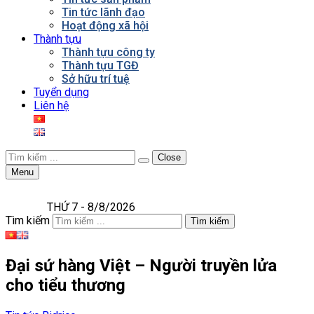
Tin tức lãnh đạo
Hoạt động xã hội
Thành tựu
Thành tựu công ty
Thành tựu TGĐ
Sở hữu trí tuệ
Tuyển dụng
Liên hệ
Close
Menu
THỨ 7 - 8/8/2026
Tìm kiếm
Tìm kiếm
Đại sứ hàng Việt – Người truyền lửa
cho tiểu thương