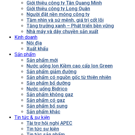
Giới thiệu công ty Tân Quang Minh
Giới thiệu công ty Long Quân
Người đặt nền móng công ty
Tầm nhìn và sứ mệnh, giá trị cốt lõi
Tăng trưởng xanh – Phát triển bền vững
Nhà máy và dây chuyền sản xuất
Kinh doanh
Nội địa
Xuất khẩu
Sản phẩm
Sản phẩm mới
Nước uống Ion Kiềm cao cấp Ion Green
Sản phẩm giảm đường
Sản phẩm có nguồn gốc từ thiên nhiên
Sản phẩm bổ dưỡng
Nước uống Bidrico
Sản phẩm không gaz
Sản phẩm có gaz
Sản phẩm bổ sung
Sản phẩm khác
Tin tức & sự kiện
Tài trợ hội nghị APEC
Tin tức sự kiện
Tin tức sản phẩm