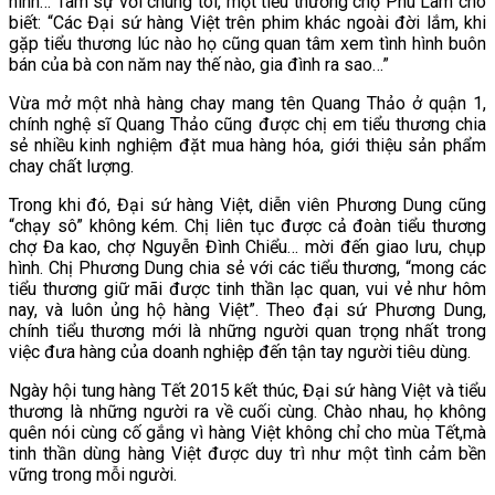
hình… Tâm sự với chúng tôi, một tiểu thương chợ Phú Lâm cho
biết: “Các Đại sứ hàng Việt trên phim khác ngoài đời lắm, khi
gặp tiểu thương lúc nào họ cũng quan tâm xem tình hình buôn
bán của bà con năm nay thế nào, gia đình ra sao…”
Vừa mở một nhà hàng chay mang tên Quang Thảo ở quận 1,
chính nghệ sĩ Quang Thảo cũng được chị em tiểu thương chia
sẻ nhiều kinh nghiệm đặt mua hàng hóa, giới thiệu sản phẩm
chay chất lượng.
Trong khi đó, Đại sứ hàng Việt, diễn viên Phương Dung cũng
“chạy sô” không kém. Chị liên tục được cả đoàn tiểu thương
chợ Đa kao, chợ Nguyễn Đình Chiểu… mời đến giao lưu, chụp
hình. Chị Phương Dung chia sẻ với các tiểu thương, “mong các
tiểu thương giữ mãi được tinh thần lạc quan, vui vẻ như hôm
nay, và luôn ủng hộ hàng Việt”. Theo đại sứ Phương Dung,
chính tiểu thương mới là những người quan trọng nhất trong
việc đưa hàng của doanh nghiệp đến tận tay người tiêu dùng.
Ngày hội tung hàng Tết 2015 kết thúc, Đại sứ hàng Việt và tiểu
thương là những người ra về cuối cùng. Chào nhau, họ không
quên nói cùng cố gắng vì hàng Việt không chỉ cho mùa Tết,mà
tinh thần dùng hàng Việt được duy trì như một tình cảm bền
vững trong mỗi người.