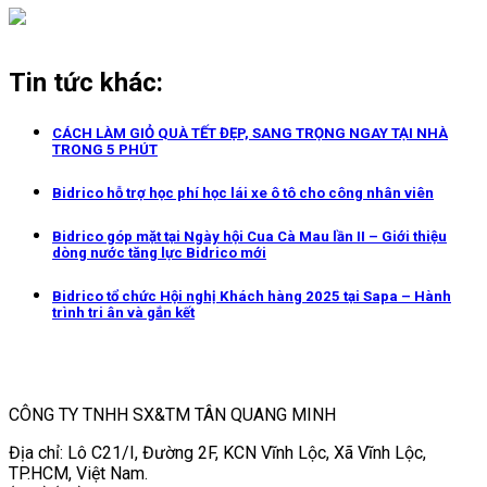
Tin tức khác:
CÁCH LÀM GIỎ QUÀ TẾT ĐẸP, SANG TRỌNG NGAY TẠI NHÀ
TRONG 5 PHÚT
Bidrico hỗ trợ học phí học lái xe ô tô cho công nhân viên
Bidrico góp mặt tại Ngày hội Cua Cà Mau lần II – Giới thiệu
dòng nước tăng lực Bidrico mới
Bidrico tổ chức Hội nghị Khách hàng 2025 tại Sapa – Hành
trình tri ân và gắn kết
CÔNG TY TNHH SX&TM TÂN QUANG MINH
Địa chỉ: Lô C21/I, Đường 2F, KCN Vĩnh Lộc, Xã Vĩnh Lộc,
TP.HCM, Việt Nam.