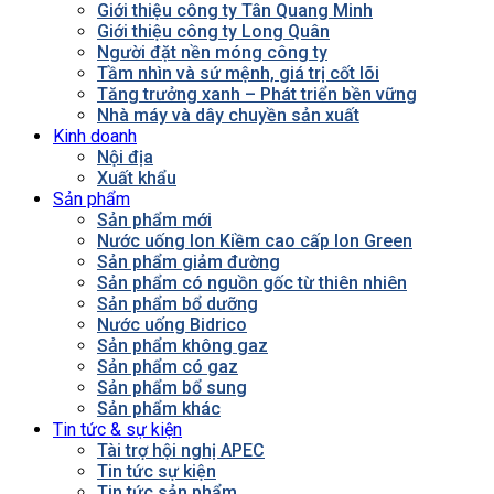
Giới thiệu công ty Tân Quang Minh
Giới thiệu công ty Long Quân
Người đặt nền móng công ty
Tầm nhìn và sứ mệnh, giá trị cốt lõi
Tăng trưởng xanh – Phát triển bền vững
Nhà máy và dây chuyền sản xuất
Kinh doanh
Nội địa
Xuất khẩu
Sản phẩm
Sản phẩm mới
Nước uống Ion Kiềm cao cấp Ion Green
Sản phẩm giảm đường
Sản phẩm có nguồn gốc từ thiên nhiên
Sản phẩm bổ dưỡng
Nước uống Bidrico
Sản phẩm không gaz
Sản phẩm có gaz
Sản phẩm bổ sung
Sản phẩm khác
Tin tức & sự kiện
Tài trợ hội nghị APEC
Tin tức sự kiện
Tin tức sản phẩm