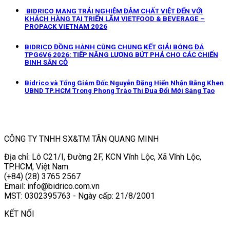
BIDRICO MANG TRẢI NGHIỆM ĐẬM CHẤT VIỆT ĐẾN VỚI
KHÁCH HÀNG TẠI TRIỂN LÃM VIETFOOD & BEVERAGE –
PROPACK VIETNAM 2026
BIDRICO ĐỒNG HÀNH CÙNG CHUNG KẾT GIẢI BÓNG ĐÁ
TPG6V6 2026: TIẾP NĂNG LƯỢNG BỨT PHÁ CHO CÁC CHIẾN
BINH SÂN CỎ
Bidrico và Tổng Giám Đốc Nguyễn Đặng Hiến Nhận Bằng Khen
UBND TP.HCM Trong Phong Trào Thi Đua Đổi Mới Sáng Tạo
CÔNG TY TNHH SX&TM TÂN QUANG MINH
Địa chỉ: Lô C21/I, Đường 2F, KCN Vĩnh Lộc, Xã Vĩnh Lộc,
TP.HCM, Việt Nam.
(+84) (28) 3765 2567
Email: info@bidrico.com.vn
MST: 0302395763 - Ngày cấp: 21/8/2001
KẾT NỐI