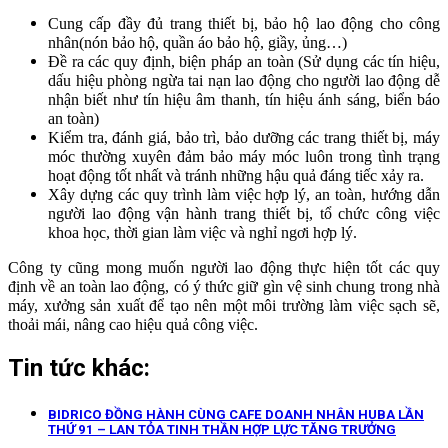
Cung cấp đầy đủ trang thiết bị, bảo hộ lao động cho công
nhân(nón bảo hộ, quần áo bảo hộ, giầy, ủng…)
Đề ra các quy định, biện pháp an toàn (Sử dụng các tín hiệu,
dấu hiệu phòng ngừa tai nạn lao động cho người lao động dễ
nhận biết như tín hiệu âm thanh, tín hiệu ánh sáng, biển báo
an toàn)
Kiểm tra, đánh giá, bảo trì, bảo dưỡng các trang thiết bị, máy
móc thường xuyên đảm bảo máy móc luôn trong tình trạng
hoạt động tốt nhất và tránh những hậu quả đáng tiếc xảy ra.
Xây dựng các quy trình làm việc hợp lý, an toàn, hướng dẫn
người lao động vận hành trang thiết bị, tổ chức công việc
khoa học, thời gian làm việc và nghỉ ngơi hợp lý.
Công ty cũng mong muốn người lao động thực hiện tốt các quy
định về an toàn lao động, có ý thức giữ gìn vệ sinh chung trong nhà
máy, xưởng sản xuất để tạo nên một môi trường làm việc sạch sẽ,
thoải mái, nâng cao hiệu quả công việc.
Tin tức khác:
BIDRICO ĐỒNG HÀNH CÙNG CAFE DOANH NHÂN HUBA LẦN
THỨ 91 – LAN TỎA TINH THẦN HỢP LỰC TĂNG TRƯỞNG