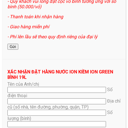
- Quý khách vui lòng đặt cọc vỏ bình tương ứng với số
bình (50.000/vỏ)
- Thanh toán khi nhận hàng
- Giao hàng miễn phí
- Phí lên lầu sẽ theo quy định riêng của đại lý
XÁC NHẬN ĐẶT HÀNG NƯỚC ION KIỀM ION GREEN
BÌNH 19L
Tên của Anh/chị
Số
điện thoại
Địa chỉ
cũ (số nhà, tên đường, phường, quận, TP)
Số
lượng (bình)