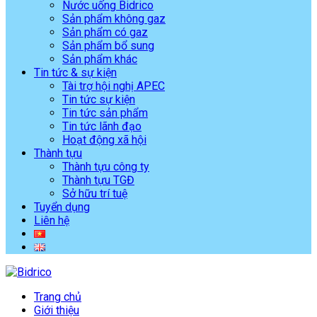
Nước uống Bidrico
Sản phẩm không gaz
Sản phẩm có gaz
Sản phẩm bổ sung
Sản phẩm khác
Tin tức & sự kiện
Tài trợ hội nghị APEC
Tin tức sự kiện
Tin tức sản phẩm
Tin tức lãnh đạo
Hoạt động xã hội
Thành tựu
Thành tựu công ty
Thành tựu TGĐ
Sở hữu trí tuệ
Tuyển dụng
Liên hệ
Trang chủ
Giới thiệu