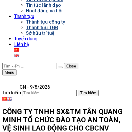
Tin tức lãnh đạo
Hoạt động xã hội
Thành tựu
Thành tựu công ty
Thành tựu TGĐ
Sở hữu trí tuệ
Tuyển dụng
Liên hệ
Close
Menu
CN - 9/8/2026
Tìm kiếm
Tìm kiếm
CÔNG TY TNHH SX&TM TÂN QUANG
MINH TỔ CHỨC ĐÀO TẠO AN TOÀN,
VỆ SINH LAO ĐỘNG CHO CBCNV