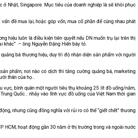
 ở Nhật, Singapore. Mục tiêu của doanh nghiệp là sẽ khôi phục
đặt vấn đề mua lại, hoặc góp vốn, mua cổ phần để cùng nhau phát
g hiệu luôn là điều kiện tiên quyết nếu DN muốn trụ lại trên thị
oại khác” – ông Nguyễn Đặng Hiến bày tỏ.
h quảng bá thương hiệu, duy trì độ nhận diện sản phẩm với người
u sản phẩm; nơi nào có dịch thì tăng cường quảng bá, marketing
gười thân của họ…
hu vực, bình quân một người tiêu thụ khoảng 25 lít đồ uống/năm,
n, Trung Quốc… nhảy vào lĩnh vực đồ uống của Việt Nam thời gian
động, nhưng cũng đồng nghĩa với rủi ro có thể “giết chết” thương
ở TP HCM, hoạt động gần 30 năm ở thị trường trong và ngoài nước