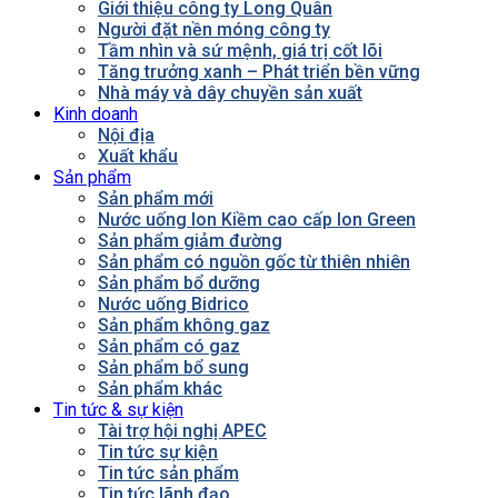
Giới thiệu công ty Long Quân
Người đặt nền móng công ty
Tầm nhìn và sứ mệnh, giá trị cốt lõi
Tăng trưởng xanh – Phát triển bền vững
Nhà máy và dây chuyền sản xuất
Kinh doanh
Nội địa
Xuất khẩu
Sản phẩm
Sản phẩm mới
Nước uống Ion Kiềm cao cấp Ion Green
Sản phẩm giảm đường
Sản phẩm có nguồn gốc từ thiên nhiên
Sản phẩm bổ dưỡng
Nước uống Bidrico
Sản phẩm không gaz
Sản phẩm có gaz
Sản phẩm bổ sung
Sản phẩm khác
Tin tức & sự kiện
Tài trợ hội nghị APEC
Tin tức sự kiện
Tin tức sản phẩm
Tin tức lãnh đạo