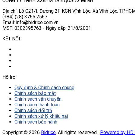
CÔNG TY TNHH SX&TM TÂN QUANG MINH
Địa chỉ: Lô C21/I, Đường 2F, KCN Vĩnh Lộc, Xã Vĩnh Lộc, TP.HCM
(+84) (28) 3765 2567
Email: info@bidrico.com.vn
MST: 0302395763 - Ngày cấp: 21/8/2001
KẾT NỐI
Hỗ trợ
Quy định & Chính sách chung
Chính sách bảo mật
Chính sách vận chuyển
Chính sách thanh toán
Chính sách đổi trả
Chính sách xử lý khiếu nại
Chính sách bảo hành
Copyright © 2026
Bidrico
, All rights reserved.
Powered by HD