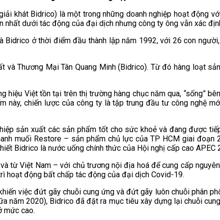
ải khát Bidrico) là một trong những doanh nghiệp hoạt động v
n nhất dưới tác động của đại dịch nhưng công ty ông vẫn xác định
 Bidrico ở thời điểm đầu thành lập năm 1992, với 26 con người, 
t và Thương Mại Tân Quang Minh (Bidrico). Từ đó hàng loạt sản 
ơng hiệu Việt tồn tại trên thị trường hàng chục năm qua, “sống” 
iểm này, chiến lược của công ty là tập trung đầu tư công nghệ m
ghiệp sản xuất các sản phẩm tốt cho sức khoẻ và đang được tiếp
chanh muối Restore – sản phẩm chủ lực của TP HCM giai đoạn
hiết Bidrico là nước uống chính thức của Hội nghị cấp cao APEC
 và từ Việt Nam – với chủ trương nội địa hoá để cung cấp nguyên
rì hoạt động bất chấp tác động của đại dịch Covid-19.
khiến việc đứt gãy chuỗi cung ứng và đứt gãy luôn chuỗi phân ph
iữa năm 2020), Bidrico đã đặt ra mục tiêu xây dựng lại chuỗi cun
 ở mức cao.