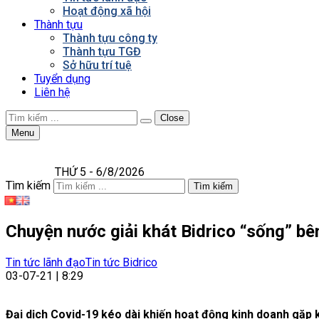
Hoạt động xã hội
Thành tựu
Thành tựu công ty
Thành tựu TGĐ
Sở hữu trí tuệ
Tuyển dụng
Liên hệ
Close
Menu
THỨ 5 - 6/8/2026
Tìm kiếm
Tìm kiếm
Chuyện nước giải khát Bidrico “sống” bê
Tin tức lãnh đạo
Tin tức Bidrico
03-07-21 | 8:29
Đại dịch Covid-19 kéo dài khiến hoạt động kinh doanh gặp k