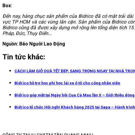
Box:
Đến nay, hàng chục sản phẩm của Bidrico đã có mặt trải dài
vực TP HCM và các vùng lân cận. Sản phẩm của Bidrico còn 
Bidrico cũng đã được xây dựng mở rộng lên tổng diện tích 15
Pháp, Đức, Thụy Điển…
Nguồn: Báo Người Lao Động
Tin tức khác:
CÁCH LÀM GIỎ QUÀ TẾT ĐẸP, SANG TRỌNG NGAY TẠI NHÀ TRO
Bidrico hỗ trợ học phí học lái xe ô tô cho công nhân viên
Bidrico góp mặt tại Ngày hội Cua Cà Mau lần II – Giới thiệu dòn
Bidrico tổ chức Hội nghị Khách hàng 2025 tại Sapa – Hành trình 