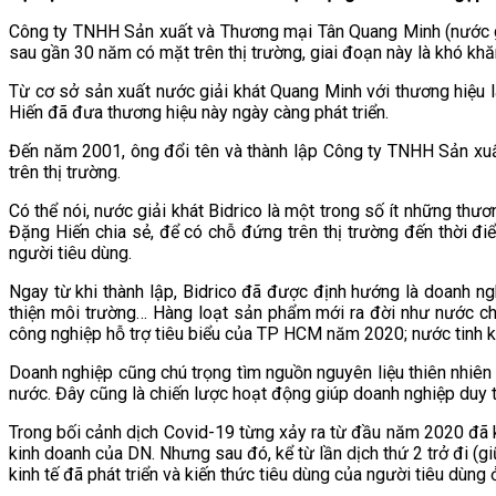
Công ty TNHH Sản xuất và Thương mại Tân Quang Minh (nước gi
sau gần 30 năm có mặt trên thị trường, giai đoạn này là khó khă
Từ cơ sở sản xuất nước giải khát Quang Minh với thương hiệu là
Hiến đã đưa thương hiệu này ngày càng phát triển.
Đến năm 2001, ông đổi tên và thành lập Công ty TNHH Sản xuấ
trên thị trường.
Có thể nói, nước giải khát Bidrico là một trong số ít những thư
Đặng Hiến chia sẻ, để có chỗ đứng trên thị trường đến thời đ
người tiêu dùng.
Ngay từ khi thành lập, Bidrico đã được định hướng là doanh n
thiện môi trường… Hàng loạt sản phẩm mới ra đời như nước 
công nghiệp hỗ trợ tiêu biểu của TP HCM năm 2020; nước tinh k
Doanh nghiệp cũng chú trọng tìm nguồn nguyên liệu thiên nhiên
nước. Đây cũng là chiến lược hoạt động giúp doanh nghiệp duy t
Trong bối cảnh dịch Covid-19 từng xảy ra từ đầu năm 2020 đã 
kinh doanh của DN. Nhưng sau đó, kể từ lần dịch thứ 2 trở đi (g
kinh tế đã phát triển và kiến thức tiêu dùng của người tiêu dùng