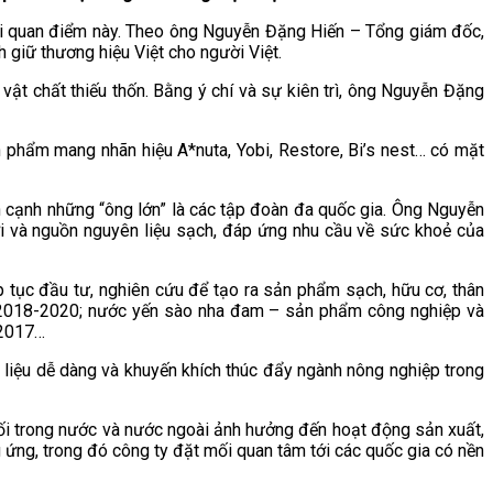
ới quan điểm này. Theo ông Nguyễn Đặng Hiến – Tổng giám đốc,
 giữ thương hiệu Việt cho người Việt.
vật chất thiếu thốn. Bằng ý chí và sự kiên trì, ông Nguyễn Đặng
phẩm mang nhãn hiệu A*nuta, Yobi, Restore, Bi’s nest… có mặt
bên cạnh những “ông lớn” là các tập đoàn đa quốc gia. Ông Nguyễn
ới và nguồn nguyên liệu sạch, đáp ứng nhu cầu về sức khoẻ của
 tục đầu tư, nghiên cứu để tạo ra sản phẩm sạch, hữu cơ, thân
 2018-2020; nước yến sào nha đam – sản phẩm công nghiệp và
 2017…
 liệu dễ dàng và khuyến khích thúc đẩy ngành nông nghiệp trong
ối trong nước và nước ngoài ảnh hưởng đến hoạt động sản xuất,
g ứng, trong đó công ty đặt mối quan tâm tới các quốc gia có nền