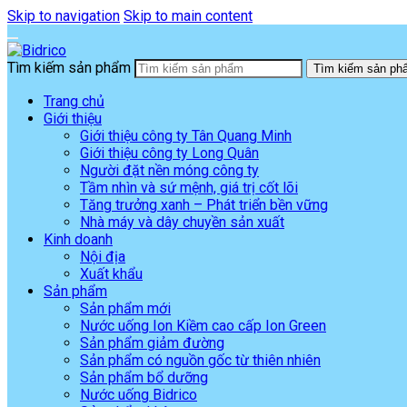
Skip to navigation
Skip to main content
Tìm kiếm sản phẩm
Tìm kiếm sản ph
Trang chủ
Giới thiệu
Giới thiệu công ty Tân Quang Minh
Giới thiệu công ty Long Quân
Người đặt nền móng công ty
Tầm nhìn và sứ mệnh, giá trị cốt lõi
Tăng trưởng xanh – Phát triển bền vững
Nhà máy và dây chuyền sản xuất
Kinh doanh
Nội địa
Xuất khẩu
Sản phẩm
Sản phẩm mới
Nước uống Ion Kiềm cao cấp Ion Green
Sản phẩm giảm đường
Sản phẩm có nguồn gốc từ thiên nhiên
Sản phẩm bổ dưỡng
Nước uống Bidrico