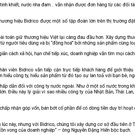
inh khiết, nước nha đam… vẫn nhận được đơn hàng từ các đối tác
n thương hiệu Bidrico được một số tập đoàn lớn trên thị trường 
i toán giữ thương hiệu Việt lại càng đau đầu hơn. Xây dựng thươn
 ý từ người tiêu dùng và bị “đồng hoá” bởi những sản phẩm cùng l
giãn cách xã hội, hạn chế tiếp xúc, doanh nghiệp vẫn tìm mọi các
hân viên Bidrico vẫn tiếp cận trực tiếp khách hàng để giới thiệ
n hiểu công ty, hiểu sản phẩm từ đó tạo sự lan toả với bạn bè, n
ất hấp dẫn đối với công ty nước ngoài. Như ở một số nước trong k
 lớn. Điều này lý giải vì sao nhiều công ty của Nhật Bản, Thái La
 chấp nhận góp vốn, bán bớt cổ phần để có dòng tiền duy trì hoạt 
ng lúc này, nhưng với Bidrico, chúng tôi xây dựng cơ sở đầu tiên 
sự tồn vong của doanh nghiệp” – ông Nguyễn Đặng Hiến bộc bạch.