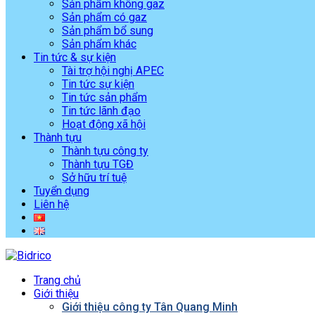
Sản phẩm không gaz
Sản phẩm có gaz
Sản phẩm bổ sung
Sản phẩm khác
Tin tức & sự kiện
Tài trợ hội nghị APEC
Tin tức sự kiện
Tin tức sản phẩm
Tin tức lãnh đạo
Hoạt động xã hội
Thành tựu
Thành tựu công ty
Thành tựu TGĐ
Sở hữu trí tuệ
Tuyển dụng
Liên hệ
Trang chủ
Giới thiệu
Giới thiệu công ty Tân Quang Minh