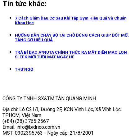
Tin tức khác:
7 Cách Giảm Đau Cơ Sau Khi Tập Gym Hiệu Quả Và Chuẩn
Khoa Học
HƯỚNG DẪN CHẠY BỘ TẠI CHỖ ĐÚNG CÁCH GIÚP ĐỐT MỠ,
TĂNG CƠ HIỆU QUẢ
TRÀ BÍ ĐAO A*NUTA CHÍNH THỨC RA MẮT DIỆN MẠO LON
SLEEK MỚI TƯƠI MÁT NGÀY HÈ
THƯ NGỎ
CÔNG TY TNHH SX&TM TÂN QUANG MINH
Địa chỉ: Lô C21/I, Đường 2F, KCN Vĩnh Lộc, Xã Vĩnh Lộc,
TP.HCM, Việt Nam.
(+84) (28) 3765 2567
Email: info@bidrico.com.vn
MST: 0302395763 - Ngày cấp: 21/8/2001