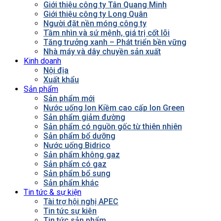
Giới thiệu công ty Tân Quang Minh
Giới thiệu công ty Long Quân
Người đặt nền móng công ty
Tầm nhìn và sứ mệnh, giá trị cốt lõi
Tăng trưởng xanh – Phát triển bền vững
Nhà máy và dây chuyền sản xuất
Kinh doanh
Nội địa
Xuất khẩu
Sản phẩm
Sản phẩm mới
Nước uống Ion Kiềm cao cấp Ion Green
Sản phẩm giảm đường
Sản phẩm có nguồn gốc từ thiên nhiên
Sản phẩm bổ dưỡng
Nước uống Bidrico
Sản phẩm không gaz
Sản phẩm có gaz
Sản phẩm bổ sung
Sản phẩm khác
Tin tức & sự kiện
Tài trợ hội nghị APEC
Tin tức sự kiện
Tin tức sản phẩm