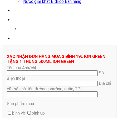
Nước giải khát Bidrico Bán hàng
0961687478
XÁC NHẬN ĐƠN HÀNG MUA 3 BÌNH 19L ION GREEN
TẶNG 1 THÙNG 500ML ION GREEN
Tên của Anh/chị
Số
điện thoại
Địa chỉ
cũ (số nhà, tên đường, phường, quận, TP)
Sản phẩm mua
bình vòi
bình up