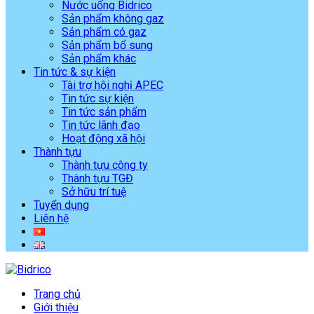
Nước uống Bidrico
Sản phẩm không gaz
Sản phẩm có gaz
Sản phẩm bổ sung
Sản phẩm khác
Tin tức & sự kiện
Tài trợ hội nghị APEC
Tin tức sự kiện
Tin tức sản phẩm
Tin tức lãnh đạo
Hoạt động xã hội
Thành tựu
Thành tựu công ty
Thành tựu TGĐ
Sở hữu trí tuệ
Tuyển dụng
Liên hệ
Trang chủ
Giới thiệu