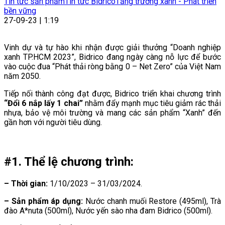
Tin tức sản phẩm
Tin tức Bidrico
Tăng trưởng xanh - Phát triển
bền vững
27-09-23 | 1:19
Vinh dự và tự hào khi nhận được giải thưởng “Doanh nghiệp
xanh TP.HCM 2023”, Bidrico đang ngày càng nỗ lực để bước
vào cuộc đua “Phát thải ròng bằng 0 – Net Zero” của Việt Nam
năm 2050.
Tiếp nối thành công đạt được, Bidrico triển khai chương trình
“Đổi 6 nắp lấy 1 chai”
nhằm đẩy mạnh mục tiêu giảm rác thải
nhựa, bảo vệ môi trường và mang các sản phẩm “Xanh” đến
gần hơn với người tiêu dùng.
#1. Thể lệ chương trình:
– Thời gian:
1/10/2023 – 31/03/2024.
– Sản phẩm áp dụng:
Nước chanh muối Restore (495ml), Trà
đào A*nuta (500ml), Nước yến sào nha đam Bidrico (500ml).