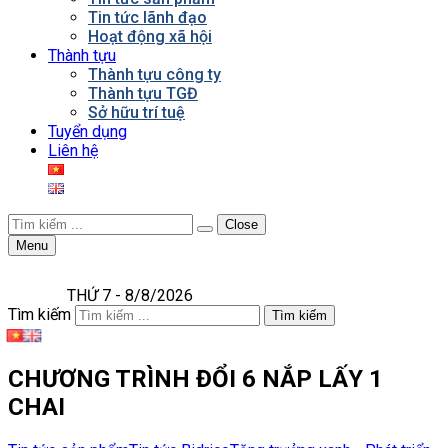
Tin tức lãnh đạo
Hoạt động xã hội
Thành tựu
Thành tựu công ty
Thành tựu TGĐ
Sở hữu trí tuệ
Tuyển dụng
Liên hệ
Close
Menu
THỨ 7 - 8/8/2026
Tìm kiếm
Tìm kiếm
CHƯƠNG TRÌNH ĐỔI 6 NẮP LẤY 1
CHAI