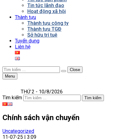
Tin tức lãnh đạo
Hoạt động xã hội
Thành tựu
Thành tựu công ty
Thành tựu TGĐ
Sở hữu trí tuệ
Tuyển dụng
Liên hệ
Close
Menu
THỨ 2 - 10/8/2026
Tìm kiếm
Tìm kiếm
Chính sách vận chuyển
Uncategorized
11-07-25 | 3:09