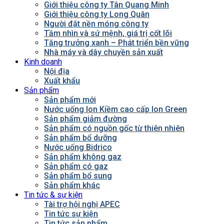
Giới thiệu công ty Tân Quang Minh
Giới thiệu công ty Long Quân
Người đặt nền móng công ty
Tầm nhìn và sứ mệnh, giá trị cốt lõi
Tăng trưởng xanh – Phát triển bền vững
Nhà máy và dây chuyền sản xuất
Kinh doanh
Nội địa
Xuất khẩu
Sản phẩm
Sản phẩm mới
Nước uống Ion Kiềm cao cấp Ion Green
Sản phẩm giảm đường
Sản phẩm có nguồn gốc từ thiên nhiên
Sản phẩm bổ dưỡng
Nước uống Bidrico
Sản phẩm không gaz
Sản phẩm có gaz
Sản phẩm bổ sung
Sản phẩm khác
Tin tức & sự kiện
Tài trợ hội nghị APEC
Tin tức sự kiện
Tin tức sản phẩm