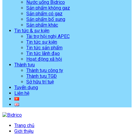
Nước uống Bidrico
Sản phẩm không gaz
Sản phẩm có gaz
Sản phẩm bổ sung
Sản phẩm khác
Tin tức & sự kiện
Tài trợ hội nghị APEC
Tin tức sự kiện
Tin tức sản phẩm
Tin tức lãnh đạo
Hoạt động xã hội
Thành tựu
Thành tựu công ty
Thành tựu TGĐ
Sở hữu trí tuệ
Tuyển dụng
Liên hệ
Trang chủ
Giới thiệu