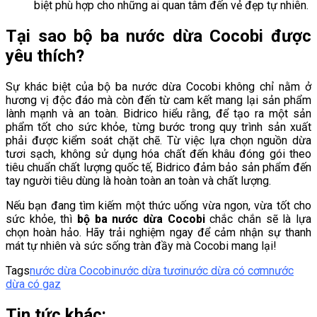
biệt phù hợp cho những ai quan tâm đến vẻ đẹp tự nhiên.
Tại sao bộ ba nước dừa Cocobi được
yêu thích?
Sự khác biệt của bộ ba nước dừa Cocobi không chỉ nằm ở
hương vị độc đáo mà còn đến từ cam kết mang lại sản phẩm
lành mạnh và an toàn. Bidrico hiểu rằng, để tạo ra một sản
phẩm tốt cho sức khỏe, từng bước trong quy trình sản xuất
phải được kiểm soát chặt chẽ. Từ việc lựa chọn nguồn dừa
tươi sạch, không sử dụng hóa chất đến khâu đóng gói theo
tiêu chuẩn chất lượng quốc tế, Bidrico đảm bảo sản phẩm đến
tay người tiêu dùng là hoàn toàn an toàn và chất lượng.
Nếu bạn đang tìm kiếm một thức uống vừa ngon, vừa tốt cho
sức khỏe, thì
bộ ba nước dừa Cocobi
chắc chắn sẽ là lựa
chọn hoàn hảo. Hãy trải nghiệm ngay để cảm nhận sự thanh
mát tự nhiên và sức sống tràn đầy mà Cocobi mang lại!
Tags
nước dừa Cocobi
nước dừa tươi
nước dừa có cơm
nước
dừa có gaz
Tin tức khác: