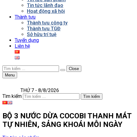
Tin tức lãnh đạo
Hoạt động xã hội
Thành tựu
Thành tựu công ty
Thành tựu TGĐ
Sở hữu trí tuệ
Tuyển dụng
Liên hệ
Close
Menu
THỨ 7 - 8/8/2026
Tìm kiếm
Tìm kiếm
BỘ 3 NƯỚC DỪA COCOBI THANH MÁT
TỰ NHIÊN, SẢNG KHOÁI MỖI NGÀY