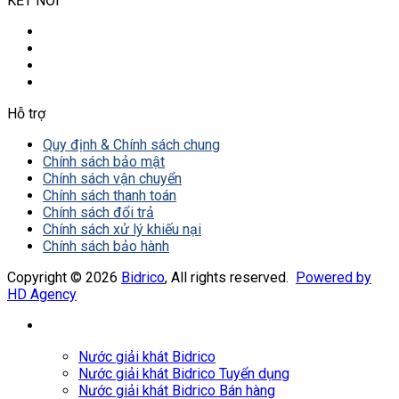
KẾT NỐI
Hỗ trợ
Quy định & Chính sách chung
Chính sách bảo mật
Chính sách vận chuyển
Chính sách thanh toán
Chính sách đổi trả
Chính sách xử lý khiếu nại
Chính sách bảo hành
Copyright © 2026
Bidrico
, All rights reserved.
Powered by
HD Agency
Nước giải khát Bidrico
Nước giải khát Bidrico Tuyển dụng
Nước giải khát Bidrico Bán hàng