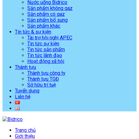
Nước uống Bidrico
Sản phẩm không gaz
Sản phẩm có gaz
Sản phẩm bổ sung
Sản phẩm khác
Tin tức & sự kiện
Tài trợ hội nghị APEC
Tin tức sự kiện
Tin tức sản phẩm
Tin tức lãnh đạo
Hoạt động xã hội
Thành tựu
Thành tựu công ty
Thành tựu TGĐ
Sở hữu trí tuệ
Tuyển dụng
Liên hệ
Trang chủ
Giới thiệu