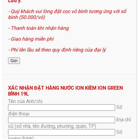
Lưu ý:
- Quý khách vui lòng đặt cọc vỏ bình tương ứng với số
bình (50.000/vỏ)
- Thanh toán khi nhận hàng
- Giao hàng miễn phí
- Phí lên lầu sẽ theo quy định riêng của đại lý
XÁC NHẬN ĐẶT HÀNG NƯỚC ION KIỀM ION GREEN
BÌNH 19L
Tên của Anh/chị
Số
điện thoại
Địa chỉ
cũ (số nhà, tên đường, phường, quận, TP)
Số
lượng (bình)