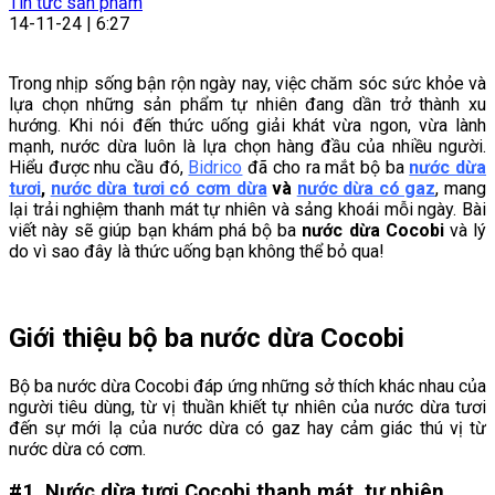
Tin tức sản phẩm
14-11-24 | 6:27
Trong nhịp sống bận rộn ngày nay, việc chăm sóc sức khỏe và
lựa chọn những sản phẩm tự nhiên đang dần trở thành xu
hướng. Khi nói đến thức uống giải khát vừa ngon, vừa lành
mạnh, nước dừa luôn là lựa chọn hàng đầu của nhiều người.
Hiểu được nhu cầu đó,
Bidrico
đã cho ra mắt bộ ba
nước dừa
tươi
,
nước dừa tươi có cơm dừa
và
nước dừa có gaz
, mang
lại trải nghiệm thanh mát tự nhiên và sảng khoái mỗi ngày. Bài
viết này sẽ giúp bạn khám phá bộ ba
nước dừa Cocobi
và lý
do vì sao đây là thức uống bạn không thể bỏ qua!
Giới thiệu bộ ba nước dừa Cocobi
Bộ ba nước dừa Cocobi đáp ứng những sở thích khác nhau của
người tiêu dùng, từ vị thuần khiết tự nhiên của nước dừa tươi
đến sự mới lạ của nước dừa có gaz hay cảm giác thú vị từ
nước dừa có cơm.
#1. Nước dừa tươi Cocobi thanh mát, tự nhiên