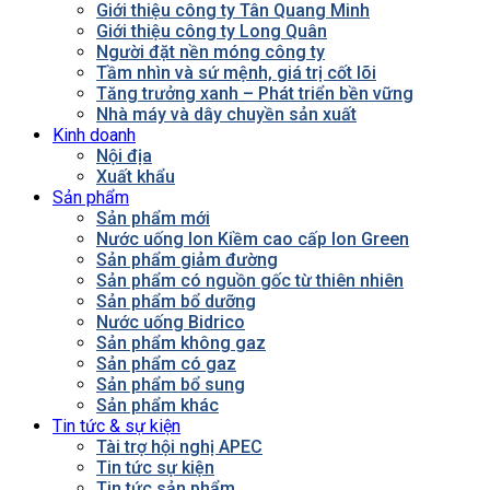
Giới thiệu công ty Tân Quang Minh
Giới thiệu công ty Long Quân
Người đặt nền móng công ty
Tầm nhìn và sứ mệnh, giá trị cốt lõi
Tăng trưởng xanh – Phát triển bền vững
Nhà máy và dây chuyền sản xuất
Kinh doanh
Nội địa
Xuất khẩu
Sản phẩm
Sản phẩm mới
Nước uống Ion Kiềm cao cấp Ion Green
Sản phẩm giảm đường
Sản phẩm có nguồn gốc từ thiên nhiên
Sản phẩm bổ dưỡng
Nước uống Bidrico
Sản phẩm không gaz
Sản phẩm có gaz
Sản phẩm bổ sung
Sản phẩm khác
Tin tức & sự kiện
Tài trợ hội nghị APEC
Tin tức sự kiện
Tin tức sản phẩm