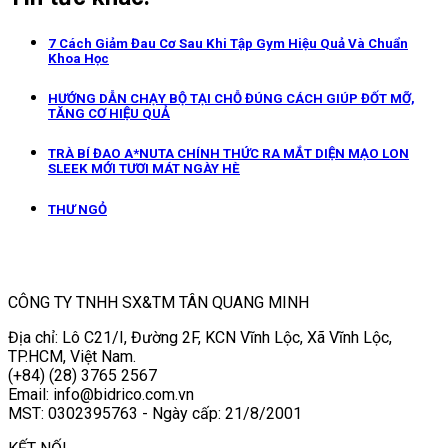
7 Cách Giảm Đau Cơ Sau Khi Tập Gym Hiệu Quả Và Chuẩn
Khoa Học
HƯỚNG DẪN CHẠY BỘ TẠI CHỖ ĐÚNG CÁCH GIÚP ĐỐT MỠ,
TĂNG CƠ HIỆU QUẢ
TRÀ BÍ ĐAO A*NUTA CHÍNH THỨC RA MẮT DIỆN MẠO LON
SLEEK MỚI TƯƠI MÁT NGÀY HÈ
THƯ NGỎ
CÔNG TY TNHH SX&TM TÂN QUANG MINH
Địa chỉ: Lô C21/I, Đường 2F, KCN Vĩnh Lộc, Xã Vĩnh Lộc,
TP.HCM, Việt Nam.
(+84) (28) 3765 2567
Email: info@bidrico.com.vn
MST: 0302395763 - Ngày cấp: 21/8/2001