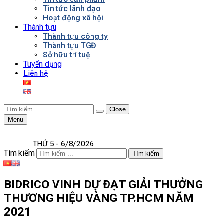
Tin tức lãnh đạo
Hoạt động xã hội
Thành tựu
Thành tựu công ty
Thành tựu TGĐ
Sở hữu trí tuệ
Tuyển dụng
Liên hệ
Close
Menu
THỨ 5 - 6/8/2026
Tìm kiếm
Tìm kiếm
BIDRICO VINH DỰ ĐẠT GIẢI THƯỞNG
THƯƠNG HIỆU VÀNG TP.HCM NĂM
2021