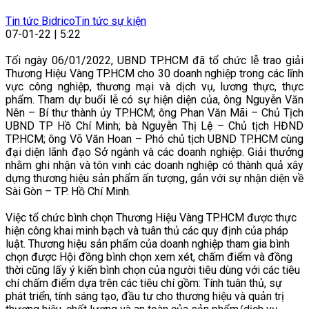
Tin tức Bidrico
Tin tức sự kiện
07-01-22 | 5:22
Tối ngày 06/01/2022, UBND TP.HCM đã tổ chức lễ trao giải
Thương Hiệu Vàng TP.HCM cho 30 doanh nghiệp trong các lĩnh
vực công nghiệp, thương mại và dịch vụ, lương thực, thực
phẩm. Tham dự buổi lễ có sự hiện diện của, ông Nguyễn Văn
Nên – Bí thư thành ủy TP.HCM; ông Phan Văn Mãi – Chủ Tịch
UBND TP Hồ Chí Minh; bà Nguyễn Thị Lệ – Chủ tịch HĐND
TP.HCM; ông Võ Văn Hoan – Phó chủ tịch UBND TP.HCM cùng
đại diện lãnh đạo Sở ngành và các doanh nghiệp. Giải thưởng
nhằm ghi nhận và tôn vinh các doanh nghiệp có thành quả xây
dựng thương hiệu sản phẩm ấn tượng, gắn với sự nhận diện về
Sài Gòn – TP. Hồ Chí Minh.
Việc tổ chức bình chọn Thương Hiệu Vàng TP.HCM được thực
hiện công khai minh bạch và tuân thủ các quy định của pháp
luật. Thương hiệu sản phẩm của doanh nghiệp tham gia bình
chọn được Hội đồng bình chọn xem xét, chấm điểm và đồng
thời cũng lấy ý kiến bình chọn của người tiêu dùng với các tiêu
chí chấm điểm dựa trên các tiêu chí gồm: Tính tuân thủ, sự
phát triển, tính sáng tạo, đầu tư cho thương hiệu và quản trị