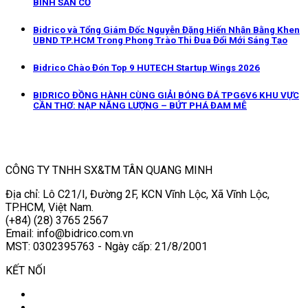
BINH SÂN CỎ
Bidrico và Tổng Giám Đốc Nguyễn Đặng Hiến Nhận Bằng Khen
UBND TP.HCM Trong Phong Trào Thi Đua Đổi Mới Sáng Tạo
Bidrico Chào Đón Top 9 HUTECH Startup Wings 2026
BIDRICO ĐỒNG HÀNH CÙNG GIẢI BÓNG ĐÁ TPG6V6 KHU VỰC
CẦN THƠ: NẠP NĂNG LƯỢNG – BỨT PHÁ ĐAM MÊ
CÔNG TY TNHH SX&TM TÂN QUANG MINH
Địa chỉ: Lô C21/I, Đường 2F, KCN Vĩnh Lộc, Xã Vĩnh Lộc,
TP.HCM, Việt Nam.
(+84) (28) 3765 2567
Email: info@bidrico.com.vn
MST: 0302395763 - Ngày cấp: 21/8/2001
KẾT NỐI