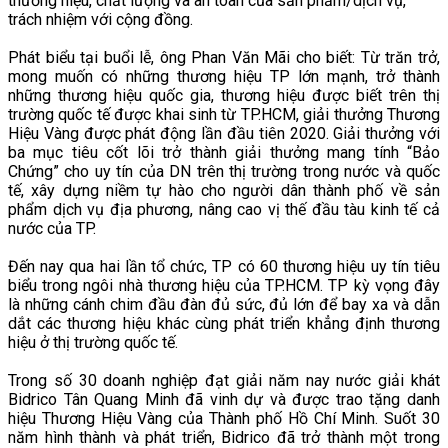
thương hiệu, chất lượng và an toàn của sản phẩm/dịch vụ,
trách nhiệm với cộng đồng.
Phát biểu tại buổi lễ, ông Phan Văn Mãi cho biết: Từ trăn trở,
mong muốn có những thương hiệu TP lớn mạnh, trở thành
những thương hiệu quốc gia, thương hiệu được biết trên thị
trường quốc tế được khai sinh từ TP.HCM, giải thưởng Thương
Hiệu Vàng được phát động lần đầu tiên 2020. Giải thưởng với
ba mục tiêu cốt lõi trở thành giải thưởng mang tính “Bảo
Chứng” cho uy tín của DN trên thị trường trong nước và quốc
tế, xây dựng niềm tự hào cho người dân thành phố về sản
phẩm dịch vụ địa phương, nâng cao vị thế đầu tàu kinh tế cả
nước của TP.
Đến nay qua hai lần tổ chức, TP có 60 thương hiệu uy tín tiêu
biểu trong ngôi nhà thương hiệu của TP.HCM. TP kỳ vọng đây
là những cánh chim đầu đàn đủ sức, đủ lớn để bay xa và dẫn
dắt các thương hiệu khác cùng phát triển khẳng định thương
hiệu ở thị trường quốc tế.
Trong số 30 doanh nghiệp đạt giải năm nay nước giải khát
Bidrico Tân Quang Minh đã vinh dự và được trao tặng danh
hiệu Thương Hiệu Vàng của Thành phố Hồ Chí Minh. Suốt 30
năm hình thành và phát triển, Bidrico đã trở thành một trong