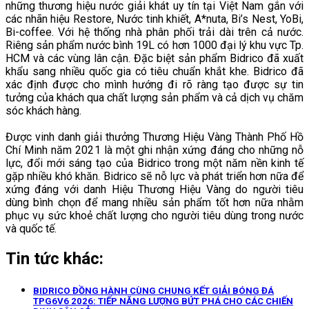
những thương hiệu nước giải khát uy tín tại Việt Nam gắn với
các nhãn hiệu Restore, Nước tinh khiết, A*nuta, Bi’s Nest, YoBi,
Bi-coffee. Với hệ thống nhà phân phối trải dài trên cả nước.
Riêng sản phẩm nước bình 19L có hơn 1000 đại lý khu vực Tp.
HCM và các vùng lân cận. Đặc biệt sản phẩm Bidrico đã xuất
khẩu sang nhiều quốc gia có tiêu chuẩn khắt khe. Bidrico đã
xác định được cho mình hướng đi rõ ràng tạo được sự tin
tưởng của khách qua chất lượng sản phẩm và cả dịch vụ chăm
sóc khách hàng.
Được vinh danh giải thưởng Thương Hiệu Vàng Thành Phố Hồ
Chí Minh năm 2021 là một ghi nhận xứng đáng cho những nỗ
lực, đổi mới sáng tạo của Bidrico trong một năm nền kinh tế
gặp nhiều khó khăn. Bidrico sẽ nỗ lực và phát triển hơn nữa để
xứng đáng với danh Hiệu Thương Hiệu Vàng do người tiêu
dùng bình chọn để mang nhiều sản phẩm tốt hơn nữa nhằm
phục vụ sức khoẻ chất lượng cho người tiêu dùng trong nước
và quốc tế.
Tin tức khác:
BIDRICO ĐỒNG HÀNH CÙNG CHUNG KẾT GIẢI BÓNG ĐÁ
TPG6V6 2026: TIẾP NĂNG LƯỢNG BỨT PHÁ CHO CÁC CHIẾN