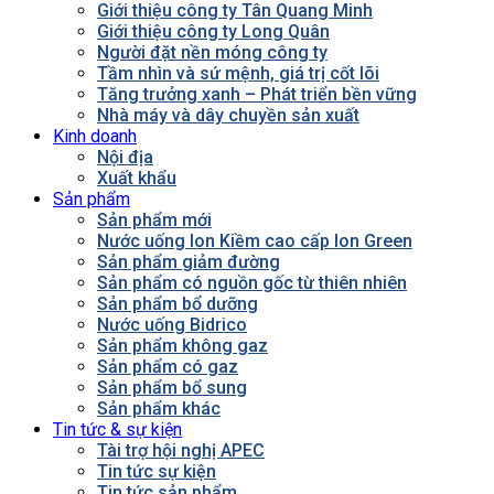
Giới thiệu công ty Tân Quang Minh
Giới thiệu công ty Long Quân
Người đặt nền móng công ty
Tầm nhìn và sứ mệnh, giá trị cốt lõi
Tăng trưởng xanh – Phát triển bền vững
Nhà máy và dây chuyền sản xuất
Kinh doanh
Nội địa
Xuất khẩu
Sản phẩm
Sản phẩm mới
Nước uống Ion Kiềm cao cấp Ion Green
Sản phẩm giảm đường
Sản phẩm có nguồn gốc từ thiên nhiên
Sản phẩm bổ dưỡng
Nước uống Bidrico
Sản phẩm không gaz
Sản phẩm có gaz
Sản phẩm bổ sung
Sản phẩm khác
Tin tức & sự kiện
Tài trợ hội nghị APEC
Tin tức sự kiện
Tin tức sản phẩm