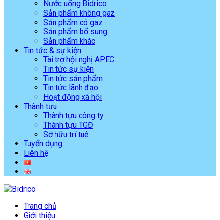
Nước uống Bidrico
Sản phẩm không gaz
Sản phẩm có gaz
Sản phẩm bổ sung
Sản phẩm khác
Tin tức & sự kiện
Tài trợ hội nghị APEC
Tin tức sự kiện
Tin tức sản phẩm
Tin tức lãnh đạo
Hoạt động xã hội
Thành tựu
Thành tựu công ty
Thành tựu TGĐ
Sở hữu trí tuệ
Tuyển dụng
Liên hệ
Trang chủ
Giới thiệu