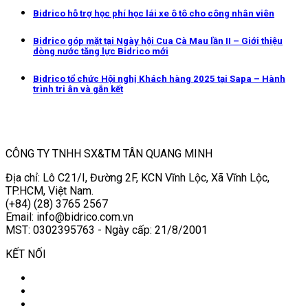
Bidrico hỗ trợ học phí học lái xe ô tô cho công nhân viên
Bidrico góp mặt tại Ngày hội Cua Cà Mau lần II – Giới thiệu
dòng nước tăng lực Bidrico mới
Bidrico tổ chức Hội nghị Khách hàng 2025 tại Sapa – Hành
trình tri ân và gắn kết
CÔNG TY TNHH SX&TM TÂN QUANG MINH
Địa chỉ: Lô C21/I, Đường 2F, KCN Vĩnh Lộc, Xã Vĩnh Lộc,
TP.HCM, Việt Nam.
(+84) (28) 3765 2567
Email: info@bidrico.com.vn
MST: 0302395763 - Ngày cấp: 21/8/2001
KẾT NỐI