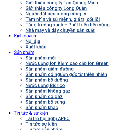
Giới thiệu công ty Tân Quang Minh
Giới thiệu công ty Long Quân
Người đặt nền móng công ty
Tầm nhìn và sứ mệnh, giá trị cốt lõi
Tăng trưởng xanh – Phát triển bền vững
Nhà máy và dây chuyền sản xuất
Kinh doanh
Nội địa
Xuất khẩu
Sản phẩm
Sản phẩm mới
Nước uống Ion Kiềm cao cấp Ion Green
Sản phẩm giảm đường
Sản phẩm có nguồn gốc từ thiên nhiên
Sản phẩm bổ dưỡng
Nước uống Bidrico
Sản phẩm không gaz
Sản phẩm có gaz
Sản phẩm bổ sung
Sản phẩm khác
Tin tức & sự kiện
Tài trợ hội nghị APEC
Tin tức sự kiện
Tin tức sản phẩm