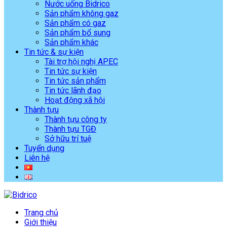
Nước uống Bidrico
Sản phẩm không gaz
Sản phẩm có gaz
Sản phẩm bổ sung
Sản phẩm khác
Tin tức & sự kiện
Tài trợ hội nghị APEC
Tin tức sự kiện
Tin tức sản phẩm
Tin tức lãnh đạo
Hoạt động xã hội
Thành tựu
Thành tựu công ty
Thành tựu TGĐ
Sở hữu trí tuệ
Tuyển dụng
Liên hệ
Trang chủ
Giới thiệu