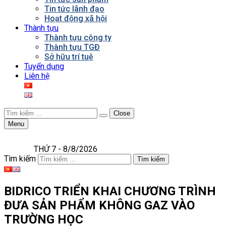
Tin tức lãnh đạo
Hoạt động xã hội
Thành tựu
Thành tựu công ty
Thành tựu TGĐ
Sở hữu trí tuệ
Tuyển dụng
Liên hệ
Close
Menu
THỨ 7 - 8/8/2026
Tìm kiếm
Tìm kiếm
BIDRICO TRIỂN KHAI CHƯƠNG TRÌNH
ĐƯA SẢN PHẨM KHÔNG GAZ VÀO
TRƯỜNG HỌC