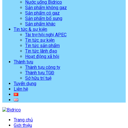
Nước uống Bidrico
Sản phẩm không gaz
Sản phẩm có gaz
Sản phẩm bổ sung
Sản phẩm khác
Tin tức & sự kiện
Tài trợ hội nghị APEC
Tin tức sự kiện
Tin tức sản phẩm
Tin tức lãnh đạo
Hoạt động xã hội
Thành tựu
Thành tựu công ty
Thành tựu TGĐ
Sở hữu trí tuệ
Tuyển dụng
Liên hệ
Trang chủ
Giới thiệu