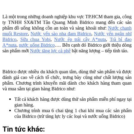
Là một trong những doanh nghiệp khu vực TP.HCM tham gia, công
ty TNHH SX&TM Tân Quang Minh Bidrico mang đến các sản
phẩm đồ uống không cồn an toàn và sảng khoái như:
Nước chanh
muối Restore
,
Nước yến sào nha đam Bidrico
,
Nước yến ngân nhĩ
Bidrico
,
Sữa chua Yobi
,
Nước ép trái cây A*nuta
,
Trà bí đao
A*nuta
,
nước uống Bidrico
…. Bên cạnh đó Bidrico giới thiệu dòng
sản phẩm mới
Nước tăng lực cà phê
bật năng lượng – tiếp tỉnh táo.
Bidrico được nhiều du khách quan tâm, dùng thử sản phẩm và được
đánh giá cao về cách tổ chức, trưng bày cũng như chất lượng sản
phẩm. Chương trình khuyến mãi dành cho khách hàng tham quan
và mua sắm tại gian hàng Bidrico như:
Tất cả khách hàng được dùng thử sản phẩm miễn phí ngay tại
gian hàng.
Chương trình mua 6 chai tặng 1 chai khi mua các sản phẩm
của Bidrico (trừ tăng lực ly các loại và nước uống Bidrico)
Tin tức khác: