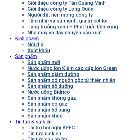
Giới thiệu công ty Tân Quang Minh
Giới thiệu công ty Long Quân
Người đặt nền móng công ty
Tầm nhìn và sứ mệnh, giá trị cốt lõi
Tăng trưởng xanh – Phát triển bền vững
Nhà máy và dây chuyền sản xuất
Kinh doanh
Nội địa
Xuất khẩu
Sản phẩm
Sản phẩm mới
Nước uống Ion Kiềm cao cấp Ion Green
Sản phẩm giảm đường
Sản phẩm có nguồn gốc từ thiên nhiên
Sản phẩm bổ dưỡng
Nước uống Bidrico
Sản phẩm không gaz
Sản phẩm có gaz
Sản phẩm bổ sung
Sản phẩm khác
Tin tức & sự kiện
Tài trợ hội nghị APEC
Tin tức sự kiện
Tin tức sản phẩm