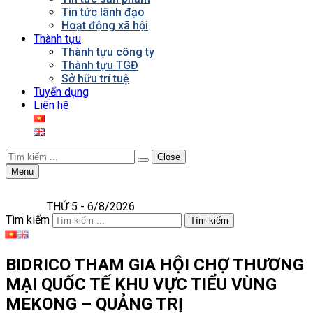
Tin tức lãnh đạo
Hoạt động xã hội
Thành tựu
Thành tựu công ty
Thành tựu TGĐ
Sở hữu trí tuệ
Tuyển dụng
Liên hệ
Close
Menu
THỨ 5 - 6/8/2026
Tìm kiếm
Tìm kiếm
BIDRICO THAM GIA HỘI CHỢ THƯƠNG
MẠI QUỐC TẾ KHU VỰC TIỂU VÙNG
MEKONG – QUẢNG TRỊ