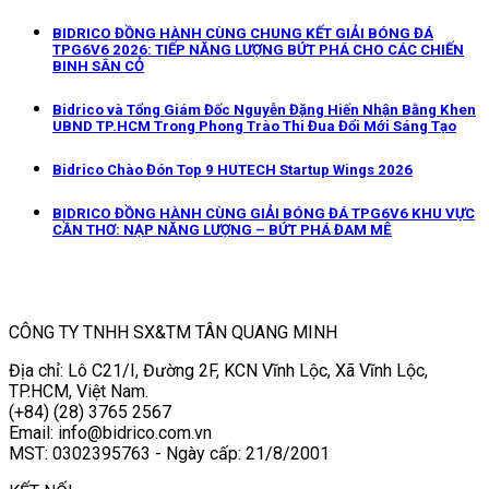
BIDRICO ĐỒNG HÀNH CÙNG CHUNG KẾT GIẢI BÓNG ĐÁ
TPG6V6 2026: TIẾP NĂNG LƯỢNG BỨT PHÁ CHO CÁC CHIẾN
BINH SÂN CỎ
Bidrico và Tổng Giám Đốc Nguyễn Đặng Hiến Nhận Bằng Khen
UBND TP.HCM Trong Phong Trào Thi Đua Đổi Mới Sáng Tạo
Bidrico Chào Đón Top 9 HUTECH Startup Wings 2026
BIDRICO ĐỒNG HÀNH CÙNG GIẢI BÓNG ĐÁ TPG6V6 KHU VỰC
CẦN THƠ: NẠP NĂNG LƯỢNG – BỨT PHÁ ĐAM MÊ
CÔNG TY TNHH SX&TM TÂN QUANG MINH
Địa chỉ: Lô C21/I, Đường 2F, KCN Vĩnh Lộc, Xã Vĩnh Lộc,
TP.HCM, Việt Nam.
(+84) (28) 3765 2567
Email: info@bidrico.com.vn
MST: 0302395763 - Ngày cấp: 21/8/2001