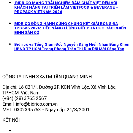
BIDRICO MANG TRẢI NGHIỆM ĐẬM CHẤT VIỆT ĐẾN VỚI
KHÁCH HÀNG TẠI TRIỂN LÃM VIETFOOD & BEVERAGE –
PROPACK VIETNAM 2026
BIDRICO ĐỒNG HÀNH CÙNG CHUNG KẾT GIẢI BÓNG ĐÁ
TPG6V6 2026: TIẾP NĂNG LƯỢNG BỨT PHÁ CHO CÁC CHIẾN
BINH SÂN CỎ
Bidrico và Tổng Giám Đốc Nguyễn Đặng Hiến Nhận Bằng Khen
UBND TP.HCM Trong Phong Trào Thi Đua Đổi Mới Sáng Tạo
CÔNG TY TNHH SX&TM TÂN QUANG MINH
Địa chỉ: Lô C21/I, Đường 2F, KCN Vĩnh Lộc, Xã Vĩnh Lộc,
TP.HCM, Việt Nam.
(+84) (28) 3765 2567
Email: info@bidrico.com.vn
MST: 0302395763 - Ngày cấp: 21/8/2001
KẾT NỐI