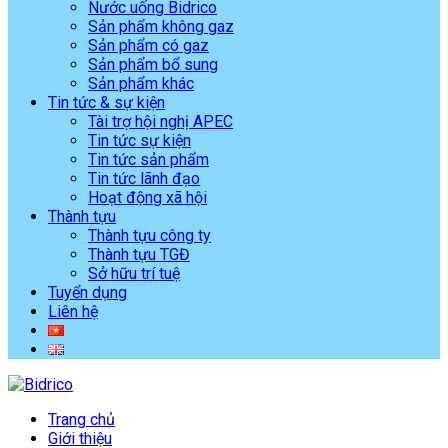
Nước uống Bidrico
Sản phẩm không gaz
Sản phẩm có gaz
Sản phẩm bổ sung
Sản phẩm khác
Tin tức & sự kiện
Tài trợ hội nghị APEC
Tin tức sự kiện
Tin tức sản phẩm
Tin tức lãnh đạo
Hoạt động xã hội
Thành tựu
Thành tựu công ty
Thành tựu TGĐ
Sở hữu trí tuệ
Tuyển dụng
Liên hệ
Trang chủ
Giới thiệu