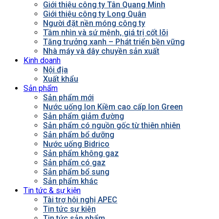
Giới thiệu công ty Tân Quang Minh
Giới thiệu công ty Long Quân
Người đặt nền móng công ty
Tầm nhìn và sứ mệnh, giá trị cốt lõi
Tăng trưởng xanh – Phát triển bền vững
Nhà máy và dây chuyền sản xuất
Kinh doanh
Nội địa
Xuất khẩu
Sản phẩm
Sản phẩm mới
Nước uống Ion Kiềm cao cấp Ion Green
Sản phẩm giảm đường
Sản phẩm có nguồn gốc từ thiên nhiên
Sản phẩm bổ dưỡng
Nước uống Bidrico
Sản phẩm không gaz
Sản phẩm có gaz
Sản phẩm bổ sung
Sản phẩm khác
Tin tức & sự kiện
Tài trợ hội nghị APEC
Tin tức sự kiện
Tin tức sản phẩm