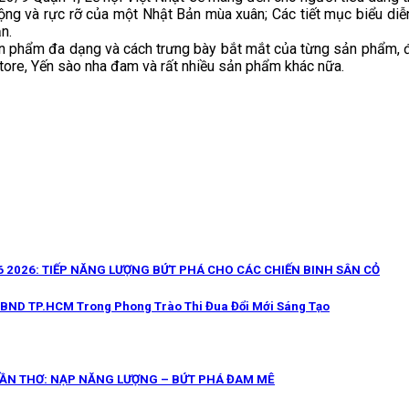
mộng và rực rỡ của một Nhật Bản mùa xuân; Các tiết mục biểu diễ
n.
n phẩm đa dạng và cách trưng bày bắt mắt của từng sản phẩm, đặ
tore, Yến sào nha đam và rất nhiều sản phẩm khác nữa.
 2026: TIẾP NĂNG LƯỢNG BỨT PHÁ CHO CÁC CHIẾN BINH SÂN CỎ
UBND TP.HCM Trong Phong Trào Thi Đua Đổi Mới Sáng Tạo
CẦN THƠ: NẠP NĂNG LƯỢNG – BỨT PHÁ ĐAM MÊ