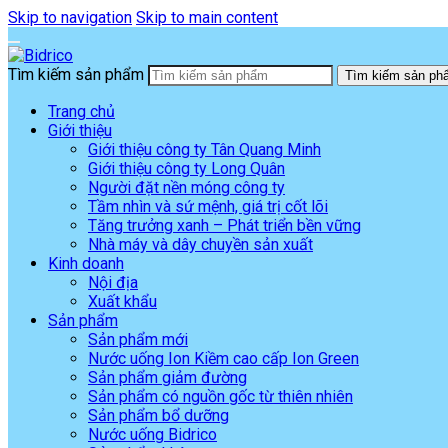
Skip to navigation
Skip to main content
Tìm kiếm sản phẩm
Tìm kiếm sản ph
Trang chủ
Giới thiệu
Giới thiệu công ty Tân Quang Minh
Giới thiệu công ty Long Quân
Người đặt nền móng công ty
Tầm nhìn và sứ mệnh, giá trị cốt lõi
Tăng trưởng xanh – Phát triển bền vững
Nhà máy và dây chuyền sản xuất
Kinh doanh
Nội địa
Xuất khẩu
Sản phẩm
Sản phẩm mới
Nước uống Ion Kiềm cao cấp Ion Green
Sản phẩm giảm đường
Sản phẩm có nguồn gốc từ thiên nhiên
Sản phẩm bổ dưỡng
Nước uống Bidrico