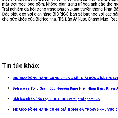
mặt trời mọc, bao gồm: Không gian trang trí hoa anh đào thơ 
Trải nghiệm dạ hội trong trang phục yukata truyền thống Nhật Bả
Đặc biệt, đến với gian hàng BIDRICO bạn sẽ bất ngờ với các sả
cho sức khỏe của Bidrico như; Trà Đào A*Nuta, Chanh Muối Res
Tin tức khác:
BIDRICO ĐỒNG HÀNH CÙNG CHUNG KẾT GIẢI BÓNG ĐÁ TPG6V6
Bidrico và Tổng Giám Đốc Nguyễn Đặng Hiến Nhận Bằng Khen 
Bidrico Chào Đón Top 9 HUTECH Startup Wings 2026
BIDRICO ĐỒNG HÀNH CÙNG GIẢI BÓNG ĐÁ TPG6V6 KHU VỰC 