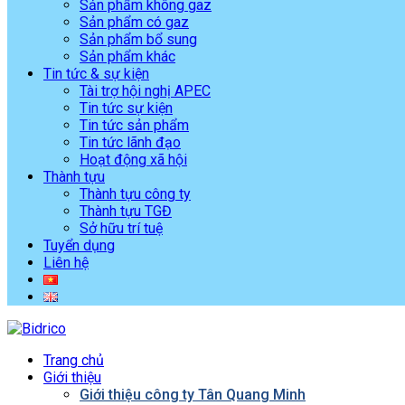
Sản phẩm không gaz
Sản phẩm có gaz
Sản phẩm bổ sung
Sản phẩm khác
Tin tức & sự kiện
Tài trợ hội nghị APEC
Tin tức sự kiện
Tin tức sản phẩm
Tin tức lãnh đạo
Hoạt động xã hội
Thành tựu
Thành tựu công ty
Thành tựu TGĐ
Sở hữu trí tuệ
Tuyển dụng
Liên hệ
Trang chủ
Giới thiệu
Giới thiệu công ty Tân Quang Minh