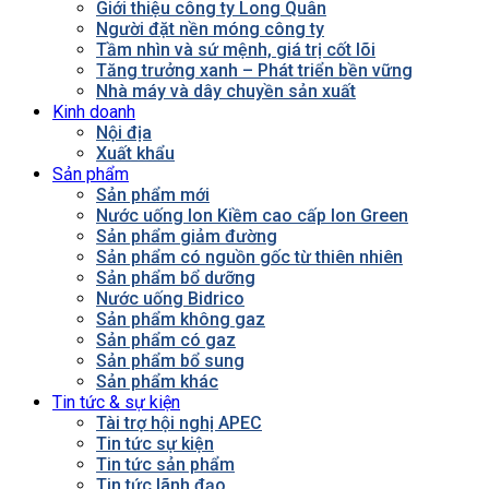
Giới thiệu công ty Long Quân
Người đặt nền móng công ty
Tầm nhìn và sứ mệnh, giá trị cốt lõi
Tăng trưởng xanh – Phát triển bền vững
Nhà máy và dây chuyền sản xuất
Kinh doanh
Nội địa
Xuất khẩu
Sản phẩm
Sản phẩm mới
Nước uống Ion Kiềm cao cấp Ion Green
Sản phẩm giảm đường
Sản phẩm có nguồn gốc từ thiên nhiên
Sản phẩm bổ dưỡng
Nước uống Bidrico
Sản phẩm không gaz
Sản phẩm có gaz
Sản phẩm bổ sung
Sản phẩm khác
Tin tức & sự kiện
Tài trợ hội nghị APEC
Tin tức sự kiện
Tin tức sản phẩm
Tin tức lãnh đạo