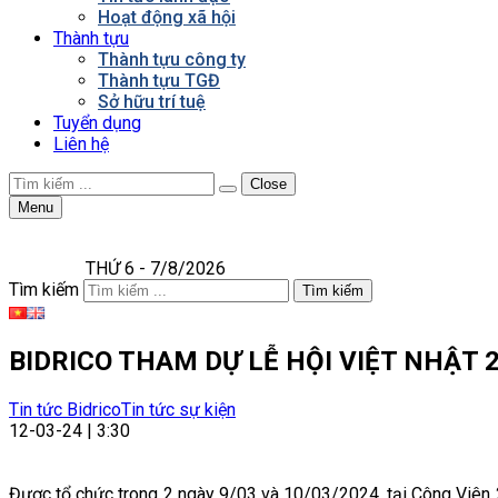
Hoạt động xã hội
Thành tựu
Thành tựu công ty
Thành tựu TGĐ
Sở hữu trí tuệ
Tuyển dụng
Liên hệ
Close
Menu
THỨ 6 - 7/8/2026
Tìm kiếm
Tìm kiếm
BIDRICO THAM DỰ LỄ HỘI VIỆT NHẬT 
Tin tức Bidrico
Tin tức sự kiện
12-03-24 | 3:30
Được tổ chức trong 2 ngày 9/03 và 10/03/2024, tại Công Viên 