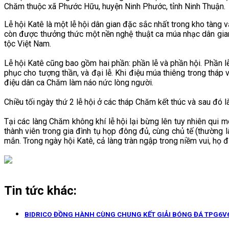
Chăm thuộc xã Phước Hữu, huyện Ninh Phước, tỉnh Ninh Thuận.
Lễ hội Katê là một lễ hội dân gian đặc sắc nhất trong kho tàn
còn được thưởng thức một nền nghệ thuật ca múa nhạc dân gian
tộc Việt Nam.
Lễ hội Katê cũng bao gồm hai phần: phần lễ và phần hội. Phần lễ
phục cho tượng thần, và đại lễ. Khi điệu múa thiêng trong tháp
điệu dân ca Chăm làm náo nức lòng người.
Chiều tối ngày thứ 2 lễ hội ở các tháp Chăm kết thúc và sau đó là
Tại các làng Chăm không khí lễ hội lại bừng lên tuy nhiên qui m
thành viên trong gia đình tụ họp đông đủ, cùng chủ tế (thường l
mắn. Trong ngày hội Katê, cả làng tràn ngập trong niềm vui, họ 
Tin tức khác:
BIDRICO ĐỒNG HÀNH CÙNG CHUNG KẾT GIẢI BÓNG ĐÁ TPG6V6