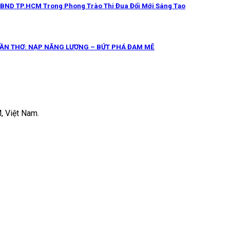
UBND TP.HCM Trong Phong Trào Thi Đua Đổi Mới Sáng Tạo
CẦN THƠ: NẠP NĂNG LƯỢNG – BỨT PHÁ ĐAM MÊ
, Việt Nam.