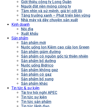
Giới thiệu công ty Long Quân
Người đặt nền móng công ty
Tầm nhìn và sứ mệnh, giá trị cốt lõi
Tăng trưởng xanh – Phát triển bền vững
Nhà máy và dây chuyền sản xuất
Kinh doanh
Nội địa
Xuất khẩu
Sản phẩm
Sản phẩm mới
Nước uống Ion Kiềm cao cấp Ion Green
Sản phẩm giảm đường
Sản phẩm có nguồn gốc từ thiên nhiên
Sản phẩm bổ dưỡng
Nước uống Bidrico
Sản phẩm không gaz
Sản phẩm có gaz
Sản phẩm bổ sung
Sản phẩm khác
Tin tức & sự kiện
Tài trợ hội nghị APEC
Tin tức sự kiện
Tin tức sản phẩm
Tin tức lãnh đạo