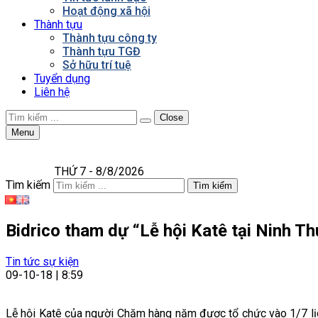
Hoạt động xã hội
Thành tựu
Thành tựu công ty
Thành tựu TGĐ
Sở hữu trí tuệ
Tuyển dụng
Liên hệ
Close
Menu
THỨ 7 - 8/8/2026
Tìm kiếm
Tìm kiếm
Bidrico tham dự “Lễ hội Katê tại Ninh T
Tin tức sự kiện
09-10-18 | 8:59
Lễ hội Katê của người Chăm hàng năm được tổ chức vào 1/7 lịch