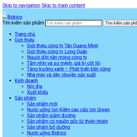
Skip to navigation
Skip to main content
Tìm kiếm sản phẩm
Tìm kiếm sản ph
Trang chủ
Giới thiệu
Giới thiệu công ty Tân Quang Minh
Giới thiệu công ty Long Quân
Người đặt nền móng công ty
Tầm nhìn và sứ mệnh, giá trị cốt lõi
Tăng trưởng xanh – Phát triển bền vững
Nhà máy và dây chuyền sản xuất
Kinh doanh
Nội địa
Xuất khẩu
Sản phẩm
Sản phẩm mới
Nước uống Ion Kiềm cao cấp Ion Green
Sản phẩm giảm đường
Sản phẩm có nguồn gốc từ thiên nhiên
Sản phẩm bổ dưỡng
Nước uống Bidrico