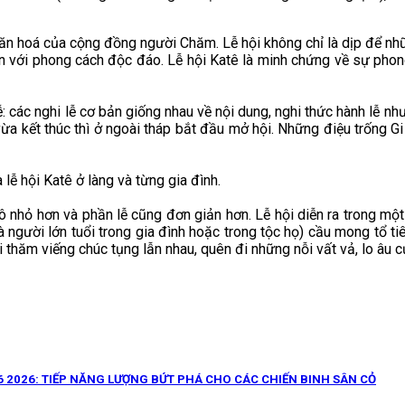
g văn hoá của cộng đồng người Chăm. Lễ hội không chỉ là dịp để
 với phong cách độc đáo. Lễ hội Katê là minh chứng về sự phong
: các nghi lễ cơ bản giống nhau về nội dung, nghi thức hành lễ như
 vừa kết thúc thì ở ngoài tháp bắt đầu mở hội. Những điệu trống G
 lễ hội Katê ở làng và từng gia đình.
ô nhỏ hơn và phần lễ cũng đơn giản hơn. Lễ hội diễn ra trong một 
à người lớn tuổi trong gia đình hoặc trong tộc họ) cầu mong tổ t
đi thăm viếng chúc tụng lẫn nhau, quên đi những nỗi vất vả, lo âu
 2026: TIẾP NĂNG LƯỢNG BỨT PHÁ CHO CÁC CHIẾN BINH SÂN CỎ