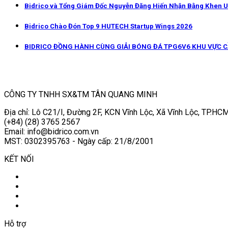
Bidrico và Tổng Giám Đốc Nguyễn Đặng Hiến Nhận Bằng Khen 
Bidrico Chào Đón Top 9 HUTECH Startup Wings 2026
BIDRICO ĐỒNG HÀNH CÙNG GIẢI BÓNG ĐÁ TPG6V6 KHU VỰC 
CÔNG TY TNHH SX&TM TÂN QUANG MINH
Địa chỉ: Lô C21/I, Đường 2F, KCN Vĩnh Lộc, Xã Vĩnh Lộc, TP.HCM
(+84) (28) 3765 2567
Email: info@bidrico.com.vn
MST: 0302395763 - Ngày cấp: 21/8/2001
KẾT NỐI
Hỗ trợ