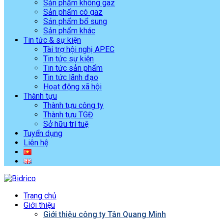
Sản phẩm không gaz
Sản phẩm có gaz
Sản phẩm bổ sung
Sản phẩm khác
Tin tức & sự kiện
Tài trợ hội nghị APEC
Tin tức sự kiện
Tin tức sản phẩm
Tin tức lãnh đạo
Hoạt động xã hội
Thành tựu
Thành tựu công ty
Thành tựu TGĐ
Sở hữu trí tuệ
Tuyển dụng
Liên hệ
Trang chủ
Giới thiệu
Giới thiệu công ty Tân Quang Minh