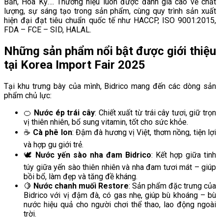
Bản, Hoa Kỳ…. Thương hiệu luôn được đánh giá cao về chất
lượng, sự sáng tạo trong sản phẩm, cùng quy trình sản xuất
hiện đại đạt tiêu chuẩn quốc tế như HACCP, ISO 9001:2015,
FDA – FCE – SID, HALAL.
Những sản phẩm nổi bật được giới thiệu
tại Korea Import Fair 2025
Tại khu trưng bày của mình, Bidrico mang đến các dòng sản
phẩm chủ lực:
🍊
Nước ép trái cây
: Chiết xuất từ trái cây tươi, giữ trọn
vị thiên nhiên, bổ sung vitamin, tốt cho sức khỏe.
☕
Cà phê lon
: Đậm đà hương vị Việt, thơm nồng, tiện lợi
và hợp gu giới trẻ.
🕊
Nước yến sào nha đam Bidrico
: Kết hợp giữa tinh
túy giữa yến sào thiên nhiên và nha đam tươi mát – giúp
bồi bổ, làm đẹp và tăng đề kháng.
🍋
Nước chanh muối Restore
: Sản phẩm đặc trưng của
Bidrico với vị đậm đà, có gas nhẹ, giúp bù khoáng – bù
nước hiệu quả cho người chơi thể thao, lao động ngoài
trời.