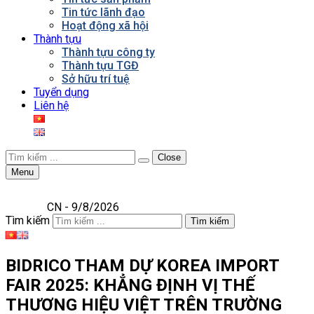
Tin tức lãnh đạo
Hoạt động xã hội
Thành tựu
Thành tựu công ty
Thành tựu TGĐ
Sở hữu trí tuệ
Tuyển dụng
Liên hệ
Close
Menu
CN - 9/8/2026
Tìm kiếm
Tìm kiếm
BIDRICO THAM DỰ KOREA IMPORT
FAIR 2025: KHẲNG ĐỊNH VỊ THẾ
THƯƠNG HIỆU VIỆT TRÊN TRƯỜNG