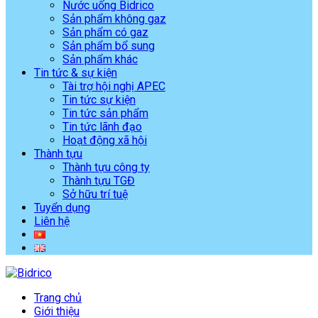
Nước uống Bidrico
Sản phẩm không gaz
Sản phẩm có gaz
Sản phẩm bổ sung
Sản phẩm khác
Tin tức & sự kiện
Tài trợ hội nghị APEC
Tin tức sự kiện
Tin tức sản phẩm
Tin tức lãnh đạo
Hoạt động xã hội
Thành tựu
Thành tựu công ty
Thành tựu TGĐ
Sở hữu trí tuệ
Tuyển dụng
Liên hệ
Trang chủ
Giới thiệu