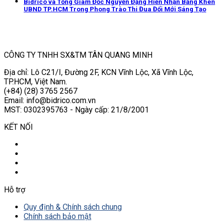
Bidrico và Tổng Giám Đốc Nguyễn Đặng Hiến Nhận Bằng Khen
UBND TP.HCM Trong Phong Trào Thi Đua Đổi Mới Sáng Tạo
CÔNG TY TNHH SX&TM TÂN QUANG MINH
Địa chỉ: Lô C21/I, Đường 2F, KCN Vĩnh Lộc, Xã Vĩnh Lộc,
TP.HCM, Việt Nam.
(+84) (28) 3765 2567
Email: info@bidrico.com.vn
MST: 0302395763 - Ngày cấp: 21/8/2001
KẾT NỐI
Hỗ trợ
Quy định & Chính sách chung
Chính sách bảo mật