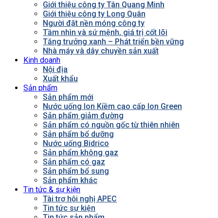
Giới thiệu công ty Tân Quang Minh
Giới thiệu công ty Long Quân
Người đặt nền móng công ty
Tầm nhìn và sứ mệnh, giá trị cốt lõi
Tăng trưởng xanh – Phát triển bền vững
Nhà máy và dây chuyền sản xuất
Kinh doanh
Nội địa
Xuất khẩu
Sản phẩm
Sản phẩm mới
Nước uống Ion Kiềm cao cấp Ion Green
Sản phẩm giảm đường
Sản phẩm có nguồn gốc từ thiên nhiên
Sản phẩm bổ dưỡng
Nước uống Bidrico
Sản phẩm không gaz
Sản phẩm có gaz
Sản phẩm bổ sung
Sản phẩm khác
Tin tức & sự kiện
Tài trợ hội nghị APEC
Tin tức sự kiện
Tin tức sản phẩm