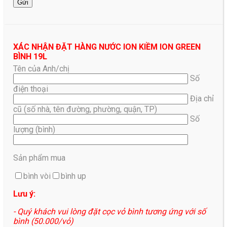
XÁC NHẬN ĐẶT HÀNG NƯỚC ION KIỀM ION GREEN
BÌNH 19L
Tên của Anh/chị
Số
điện thoại
Địa chỉ
cũ (số nhà, tên đường, phường, quận, TP)
Số
lượng (bình)
Sản phẩm mua
bình vòi
bình up
Lưu ý:
- Quý khách vui lòng đặt cọc vỏ bình tương ứng với số
bình (50.000/vỏ)