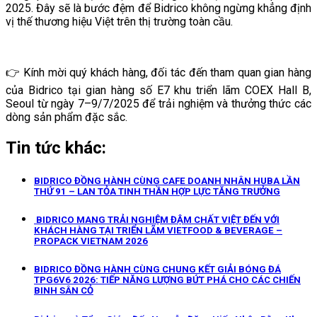
2025. Đây sẽ là bước đệm để Bidrico không ngừng khẳng định
vị thế thương hiệu Việt trên thị trường toàn cầu.
👉 Kính mời quý khách hàng, đối tác đến tham quan gian hàng
của Bidrico tại gian hàng số E7 khu triển lãm COEX Hall B,
Seoul từ ngày 7–9/7/2025 để trải nghiệm và thưởng thức các
dòng sản phẩm đặc sắc.
Tin tức khác:
BIDRICO ĐỒNG HÀNH CÙNG CAFE DOANH NHÂN HUBA LẦN
THỨ 91 – LAN TỎA TINH THẦN HỢP LỰC TĂNG TRƯỞNG
BIDRICO MANG TRẢI NGHIỆM ĐẬM CHẤT VIỆT ĐẾN VỚI
KHÁCH HÀNG TẠI TRIỂN LÃM VIETFOOD & BEVERAGE –
PROPACK VIETNAM 2026
BIDRICO ĐỒNG HÀNH CÙNG CHUNG KẾT GIẢI BÓNG ĐÁ
TPG6V6 2026: TIẾP NĂNG LƯỢNG BỨT PHÁ CHO CÁC CHIẾN
BINH SÂN CỎ