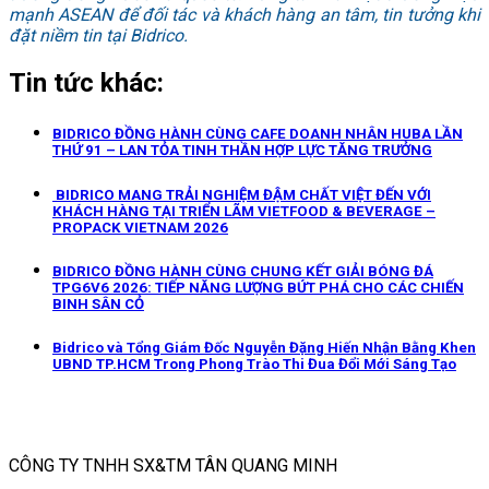
mạnh ASEAN để đối tác và khách hàng an tâm, tin tưởng khi
đặt niềm tin tại Bidrico.
Tin tức khác:
BIDRICO ĐỒNG HÀNH CÙNG CAFE DOANH NHÂN HUBA LẦN
THỨ 91 – LAN TỎA TINH THẦN HỢP LỰC TĂNG TRƯỞNG
BIDRICO MANG TRẢI NGHIỆM ĐẬM CHẤT VIỆT ĐẾN VỚI
KHÁCH HÀNG TẠI TRIỂN LÃM VIETFOOD & BEVERAGE –
PROPACK VIETNAM 2026
BIDRICO ĐỒNG HÀNH CÙNG CHUNG KẾT GIẢI BÓNG ĐÁ
TPG6V6 2026: TIẾP NĂNG LƯỢNG BỨT PHÁ CHO CÁC CHIẾN
BINH SÂN CỎ
Bidrico và Tổng Giám Đốc Nguyễn Đặng Hiến Nhận Bằng Khen
UBND TP.HCM Trong Phong Trào Thi Đua Đổi Mới Sáng Tạo
CÔNG TY TNHH SX&TM TÂN QUANG MINH