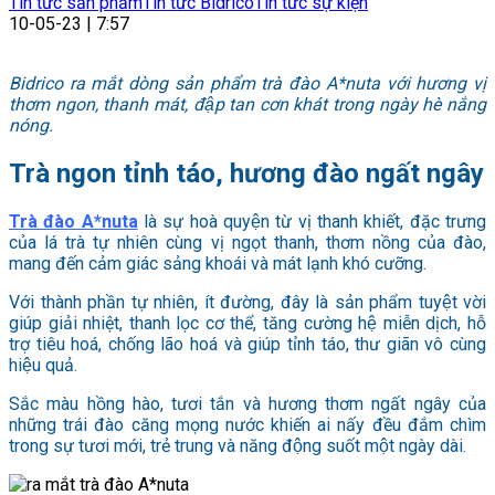
Tin tức sản phẩm
Tin tức Bidrico
Tin tức sự kiện
10-05-23 | 7:57
Bidrico ra mắt dòng sản phẩm trà đào A*nuta với hương vị
thơm ngon, thanh mát, đập tan cơn khát trong ngày hè nắng
nóng.
Trà ngon tỉnh táo, hương đào ngất ngây
Trà đào A*nuta
là sự hoà quyện từ vị thanh khiết, đặc trưng
của lá trà tự nhiên cùng vị ngọt thanh, thơm nồng của đào,
mang đến cảm giác sảng khoái và mát lạnh khó cưỡng.
Với thành phần tự nhiên, ít đường, đây là sản phẩm tuyệt vời
giúp giải nhiệt, thanh lọc cơ thể, tăng cường hệ miễn dịch, hỗ
trợ tiêu hoá, chống lão hoá và giúp tỉnh táo, thư giãn vô cùng
hiệu quả.
Sắc màu hồng hào, tươi tắn và hương thơm ngất ngây của
những trái đào căng mọng nước khiến ai nấy đều đắm chìm
trong sự tươi mới, trẻ trung và năng động suốt một ngày dài.