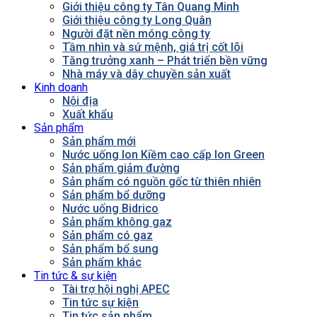
Giới thiệu công ty Tân Quang Minh
Giới thiệu công ty Long Quân
Người đặt nền móng công ty
Tầm nhìn và sứ mệnh, giá trị cốt lõi
Tăng trưởng xanh – Phát triển bền vững
Nhà máy và dây chuyền sản xuất
Kinh doanh
Nội địa
Xuất khẩu
Sản phẩm
Sản phẩm mới
Nước uống Ion Kiềm cao cấp Ion Green
Sản phẩm giảm đường
Sản phẩm có nguồn gốc từ thiên nhiên
Sản phẩm bổ dưỡng
Nước uống Bidrico
Sản phẩm không gaz
Sản phẩm có gaz
Sản phẩm bổ sung
Sản phẩm khác
Tin tức & sự kiện
Tài trợ hội nghị APEC
Tin tức sự kiện
Tin tức sản phẩm