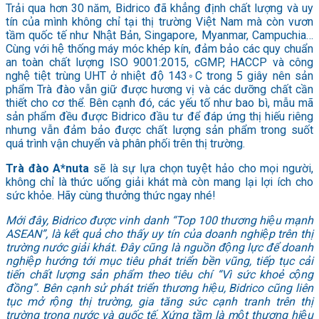
Trải qua hơn 30 năm, Bidrico đã khẳng định chất lượng và uy
tín của mình không chỉ tại thị trường Việt Nam mà còn vươn
tầm quốc tế như Nhật Bản, Singapore, Myanmar, Campuchia…
Cùng với hệ thống máy móc khép kín, đảm bảo các quy chuẩn
an toàn chất lượng ISO 9001:2015, cGMP, HACCP và công
nghệ tiệt trùng UHT ở nhiệt độ 143◦C trong 5 giây nên sản
phẩm Trà đào vẫn giữ được hương vị và các dưỡng chất cần
thiết cho cơ thể. Bên cạnh đó, các yếu tố như bao bì, mẫu mã
sản phẩm đều được Bidrico đầu tư để đáp ứng thị hiếu riêng
nhưng vẫn đảm bảo được chất lượng sản phẩm trong suốt
quá trình vận chuyển và phân phối trên thị trường.
Trà đào A*nuta
sẽ là sự lựa chọn tuyệt hảo cho mọi người,
không chỉ là thức uống giải khát mà còn mang lại lợi ích cho
sức khỏe. Hãy cùng thưởng thức ngay nhé!
Mới đây, Bidrico được vinh danh “Top 100 thương hiệu mạnh
ASEAN”, là kết quả cho thấy uy tín của doanh nghiệp trên thị
trường nước giải khát. Đây cũng là nguồn động lực để doanh
nghiệp hướng tới mục tiêu phát triển bền vũng, tiếp tục cải
tiến chất lượng sản phẩm theo tiêu chí “Vì sức khoẻ cộng
đồng”. Bên cạnh sử phát triển thương hiệu, Bidrico cũng liên
tục mở rộng thị trường, gia tăng sức cạnh tranh trên thị
trường trong nước và quốc tế. Xứng tầm là một thương hiệu