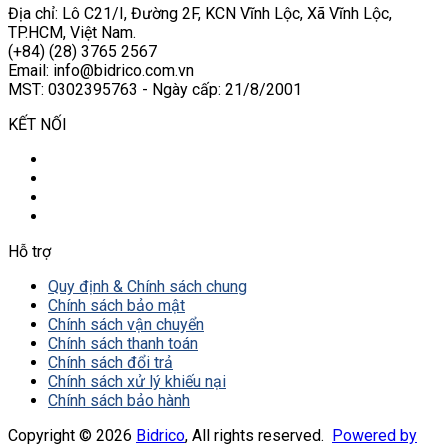
Địa chỉ: Lô C21/I, Đường 2F, KCN Vĩnh Lộc, Xã Vĩnh Lộc,
TP.HCM, Việt Nam.
(+84) (28) 3765 2567
Email: info@bidrico.com.vn
MST: 0302395763 - Ngày cấp: 21/8/2001
KẾT NỐI
Hỗ trợ
Quy định & Chính sách chung
Chính sách bảo mật
Chính sách vận chuyển
Chính sách thanh toán
Chính sách đổi trả
Chính sách xử lý khiếu nại
Chính sách bảo hành
Copyright © 2026
Bidrico
, All rights reserved.
Powered by