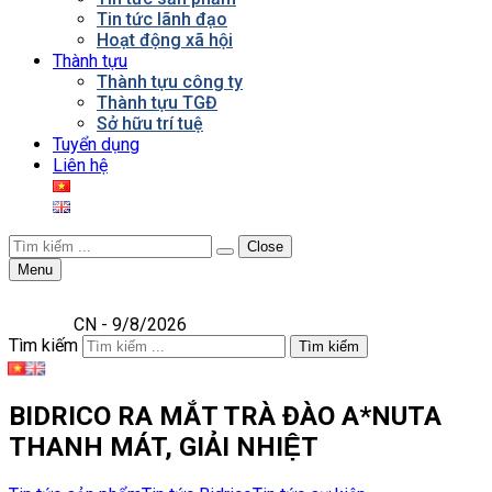
Tin tức lãnh đạo
Hoạt động xã hội
Thành tựu
Thành tựu công ty
Thành tựu TGĐ
Sở hữu trí tuệ
Tuyển dụng
Liên hệ
Close
Menu
CN - 9/8/2026
Tìm kiếm
Tìm kiếm
BIDRICO RA MẮT TRÀ ĐÀO A*NUTA
THANH MÁT, GIẢI NHIỆT