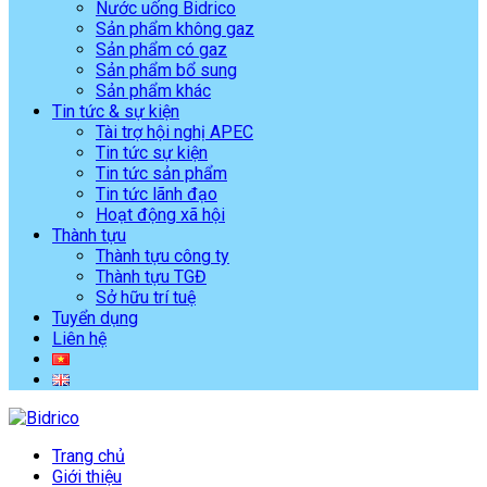
Nước uống Bidrico
Sản phẩm không gaz
Sản phẩm có gaz
Sản phẩm bổ sung
Sản phẩm khác
Tin tức & sự kiện
Tài trợ hội nghị APEC
Tin tức sự kiện
Tin tức sản phẩm
Tin tức lãnh đạo
Hoạt động xã hội
Thành tựu
Thành tựu công ty
Thành tựu TGĐ
Sở hữu trí tuệ
Tuyển dụng
Liên hệ
Trang chủ
Giới thiệu