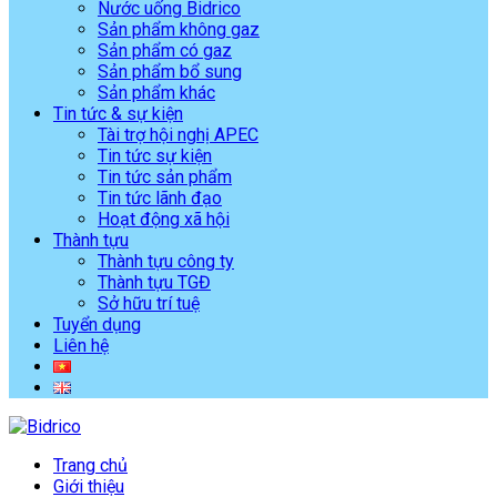
Nước uống Bidrico
Sản phẩm không gaz
Sản phẩm có gaz
Sản phẩm bổ sung
Sản phẩm khác
Tin tức & sự kiện
Tài trợ hội nghị APEC
Tin tức sự kiện
Tin tức sản phẩm
Tin tức lãnh đạo
Hoạt động xã hội
Thành tựu
Thành tựu công ty
Thành tựu TGĐ
Sở hữu trí tuệ
Tuyển dụng
Liên hệ
Trang chủ
Giới thiệu