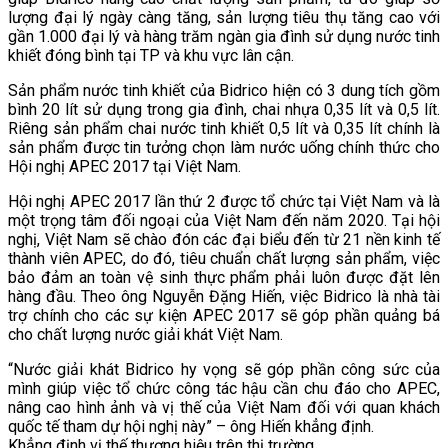
lượng đại lý ngày càng tăng, sản lượng tiêu thụ tăng cao với
gần 1.000 đại lý và hàng trăm ngàn gia đình sử dụng nước tinh
khiết đóng bình tại TP và khu vực lân cận.
Sản phẩm nước tinh khiết của Bidrico hiện có 3 dung tích gồm
bình 20 lít sử dụng trong gia đình, chai nhựa 0,35 lít và 0,5 lít.
Riêng sản phẩm chai nước tinh khiết 0,5 lít và 0,35 lít chính là
sản phẩm được tin tưởng chọn làm nước uống chính thức cho
Hội nghị APEC 2017 tại Việt Nam.
Hội nghị APEC 2017 lần thứ 2 được tổ chức tại Việt Nam và là
một trọng tâm đối ngoại của Việt Nam đến năm 2020. Tại hội
nghị, Việt Nam sẽ chào đón các đại biểu đến từ 21 nền kinh tế
thành viên APEC, do đó, tiêu chuẩn chất lượng sản phẩm, việc
bảo đảm an toàn vệ sinh thực phẩm phải luôn được đặt lên
hàng đầu. Theo ông Nguyễn Đặng Hiến, việc Bidrico là nhà tài
trợ chính cho các sự kiện APEC 2017 sẽ góp phần quảng bá
cho chất lượng nước giải khát Việt Nam.
“Nước giải khát Bidrico hy vọng sẽ góp phần công sức của
mình giúp việc tổ chức công tác hậu cần chu đáo cho APEC,
nâng cao hình ảnh và vị thế của Việt Nam đối với quan khách
quốc tế tham dự hội nghị này” – ông Hiến khẳng định.
Khẳng định vị thế thương hiệu trên thị trường