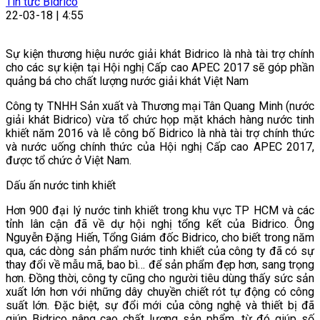
Tin tức Bidrico
22-03-18 | 4:55
Sự kiện thương hiệu nước giải khát Bidrico là nhà tài trợ chính
cho các sự kiện tại Hội nghị Cấp cao APEC 2017 sẽ góp phần
quảng bá cho chất lượng nước giải khát Việt Nam
Công ty TNHH Sản xuất và Thương mại Tân Quang Minh (nước
giải khát Bidrico) vừa tổ chức họp mặt khách hàng nước tinh
khiết năm 2016 và lễ công bố Bidrico là nhà tài trợ chính thức
và nước uống chính thức của Hội nghị Cấp cao APEC 2017,
được tổ chức ở Việt Nam.
Dấu ấn nước tinh khiết
Hơn 900 đại lý nước tinh khiết trong khu vực TP HCM và các
tỉnh lân cận đã về dự hội nghị tổng kết của Bidrico. Ông
Nguyễn Đặng Hiến, Tổng Giám đốc Bidrico, cho biết trong năm
qua, các dòng sản phẩm nước tinh khiết của công ty đã có sự
thay đổi về mẫu mã, bao bì… để sản phẩm đẹp hơn, sang trọng
hơn. Đồng thời, công ty cũng cho người tiêu dùng thấy sức sản
xuất lớn hơn với những dây chuyền chiết rót tự động có công
suất lớn. Đặc biệt, sự đổi mới của công nghệ và thiết bị đã
giúp Bidrico nâng cao chất lượng sản phẩm, từ đó giúp số