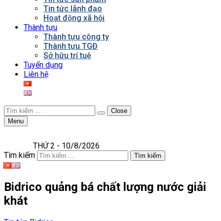
Tin tức lãnh đạo
Hoạt động xã hội
Thành tựu
Thành tựu công ty
Thành tựu TGĐ
Sở hữu trí tuệ
Tuyển dụng
Liên hệ
Close
Menu
THỨ 2 - 10/8/2026
Tìm kiếm
Tìm kiếm
Bidrico quảng bá chất lượng nước giải
khát