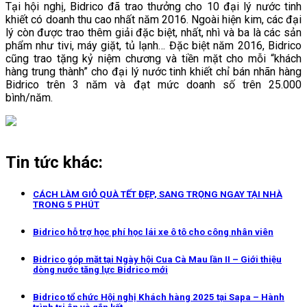
Tại hội nghị, Bidrico đã trao thưởng cho 10 đại lý nước tinh
khiết có doanh thu cao nhất năm 2016. Ngoài hiện kim, các đại
lý còn được trao thêm giải đặc biệt, nhất, nhì và ba là các sản
phẩm như tivi, máy giặt, tủ lạnh… Đặc biệt năm 2016, Bidrico
cũng trao tặng kỷ niệm chương và tiền mặt cho mỗi “khách
hàng trung thành” cho đại lý nước tinh khiết chỉ bán nhãn hàng
Bidrico trên 3 năm và đạt mức doanh số trên 25.000
bình/năm.
Tin tức khác:
CÁCH LÀM GIỎ QUÀ TẾT ĐẸP, SANG TRỌNG NGAY TẠI NHÀ
TRONG 5 PHÚT
Bidrico hỗ trợ học phí học lái xe ô tô cho công nhân viên
Bidrico góp mặt tại Ngày hội Cua Cà Mau lần II – Giới thiệu
dòng nước tăng lực Bidrico mới
Bidrico tổ chức Hội nghị Khách hàng 2025 tại Sapa – Hành