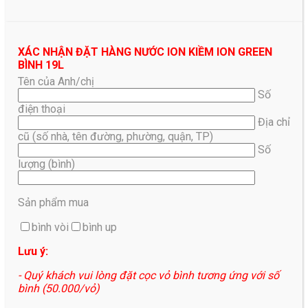
XÁC NHẬN ĐẶT HÀNG NƯỚC ION KIỀM ION GREEN
BÌNH 19L
Tên của Anh/chị
Số
điện thoại
Địa chỉ
cũ (số nhà, tên đường, phường, quận, TP)
Số
lượng (bình)
Sản phẩm mua
bình vòi
bình up
Lưu ý:
- Quý khách vui lòng đặt cọc vỏ bình tương ứng với số
bình (50.000/vỏ)