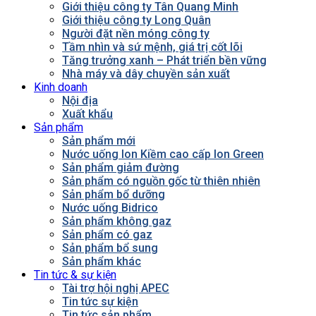
Giới thiệu công ty Tân Quang Minh
Giới thiệu công ty Long Quân
Người đặt nền móng công ty
Tầm nhìn và sứ mệnh, giá trị cốt lõi
Tăng trưởng xanh – Phát triển bền vững
Nhà máy và dây chuyền sản xuất
Kinh doanh
Nội địa
Xuất khẩu
Sản phẩm
Sản phẩm mới
Nước uống Ion Kiềm cao cấp Ion Green
Sản phẩm giảm đường
Sản phẩm có nguồn gốc từ thiên nhiên
Sản phẩm bổ dưỡng
Nước uống Bidrico
Sản phẩm không gaz
Sản phẩm có gaz
Sản phẩm bổ sung
Sản phẩm khác
Tin tức & sự kiện
Tài trợ hội nghị APEC
Tin tức sự kiện
Tin tức sản phẩm