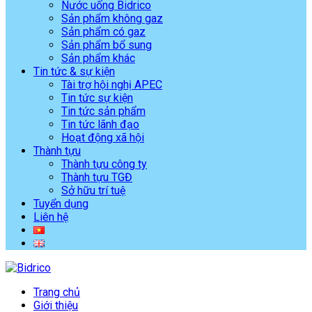
Nước uống Bidrico
Sản phẩm không gaz
Sản phẩm có gaz
Sản phẩm bổ sung
Sản phẩm khác
Tin tức & sự kiện
Tài trợ hội nghị APEC
Tin tức sự kiện
Tin tức sản phẩm
Tin tức lãnh đạo
Hoạt động xã hội
Thành tựu
Thành tựu công ty
Thành tựu TGĐ
Sở hữu trí tuệ
Tuyển dụng
Liên hệ
Trang chủ
Giới thiệu