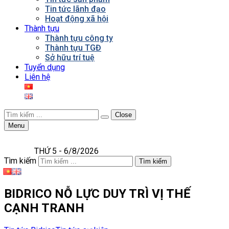
Tin tức lãnh đạo
Hoạt động xã hội
Thành tựu
Thành tựu công ty
Thành tựu TGĐ
Sở hữu trí tuệ
Tuyển dụng
Liên hệ
Close
Menu
THỨ 5 - 6/8/2026
Tìm kiếm
Tìm kiếm
BIDRICO NỖ LỰC DUY TRÌ VỊ THẾ
CẠNH TRANH