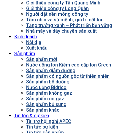
Giới thiệu công ty Tân Quang Minh
Giới thiệu công ty Long Quân
Người đặt nền móng công ty
Tầm nhìn và sứ mệnh, giá trị cốt lõi
Tăng trưởng xanh – Phát triển bền vững
Nhà máy và dây chuyền sản xuất
Kinh doanh
Nội địa
Xuất khẩu
Sản phẩm
Sản phẩm mới
Nước uống Ion Kiềm cao cấp Ion Green
Sản phẩm giảm đường
Sản phẩm có nguồn gốc từ thiên nhiên
Sản phẩm bổ dưỡng
Nước uống Bidrico
Sản phẩm không gaz
Sản phẩm có gaz
Sản phẩm bổ sung
Sản phẩm khác
Tin tức & sự kiện
Tài trợ hội nghị APEC
Tin tức sự kiện
Tin tức sản phẩm