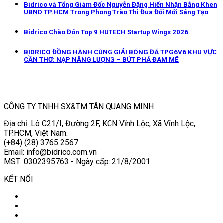
Bidrico và Tổng Giám Đốc Nguyễn Đặng Hiến Nhận Bằng Khen
UBND TP.HCM Trong Phong Trào Thi Đua Đổi Mới Sáng Tạo
Bidrico Chào Đón Top 9 HUTECH Startup Wings 2026
BIDRICO ĐỒNG HÀNH CÙNG GIẢI BÓNG ĐÁ TPG6V6 KHU VỰC
CẦN THƠ: NẠP NĂNG LƯỢNG – BỨT PHÁ ĐAM MÊ
CÔNG TY TNHH SX&TM TÂN QUANG MINH
Địa chỉ: Lô C21/I, Đường 2F, KCN Vĩnh Lộc, Xã Vĩnh Lộc,
TP.HCM, Việt Nam.
(+84) (28) 3765 2567
Email: info@bidrico.com.vn
MST: 0302395763 - Ngày cấp: 21/8/2001
KẾT NỐI