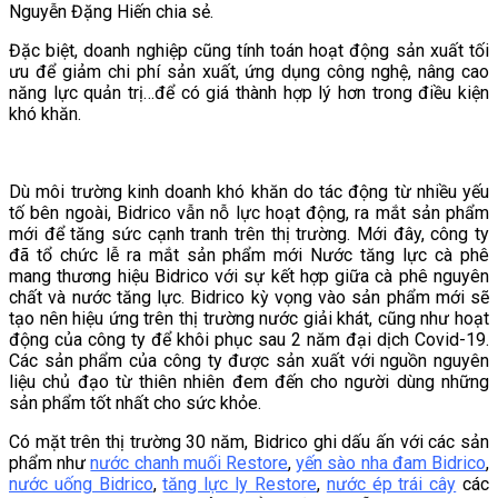
Nguyễn Đặng Hiến chia sẻ.
Đặc biệt, doanh nghiệp cũng tính toán hoạt động sản xuất tối
ưu để giảm chi phí sản xuất, ứng dụng công nghệ, nâng cao
năng lực quản trị…để có giá thành hợp lý hơn trong điều kiện
khó khăn.
Dù môi trường kinh doanh khó khăn do tác động từ nhiều yếu
tố bên ngoài, Bidrico vẫn nỗ lực hoạt động, ra mắt sản phẩm
mới để tăng sức cạnh tranh trên thị trường. Mới đây, công ty
đã tổ chức lễ ra mắt sản phẩm mới Nước tăng lực cà phê
mang thương hiệu Bidrico với sự kết hợp giữa cà phê nguyên
chất và nước tăng lực. Bidrico kỳ vọng vào sản phẩm mới sẽ
tạo nên hiệu ứng trên thị trường nước giải khát, cũng như hoạt
động của công ty để khôi phục sau 2 năm đại dịch Covid-19.
Các sản phẩm của công ty được sản xuất với nguồn nguyên
liệu chủ đạo từ thiên nhiên đem đến cho người dùng những
sản phẩm tốt nhất cho sức khỏe.
Có mặt trên thị trường 30 năm, Bidrico ghi dấu ấn với các sản
phẩm như
nước chanh muối Restore
,
yến sào nha đam Bidrico
,
nước uống Bidrico
,
tăng lực ly Restore
,
nước ép trái cây
các