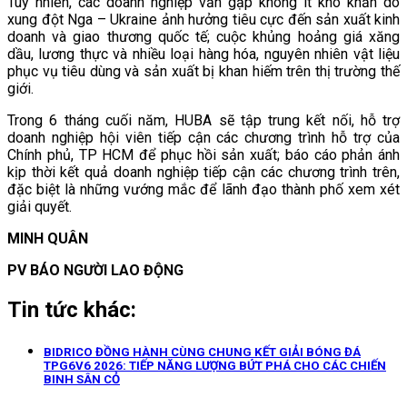
Tuy nhiên, các doanh nghiệp vẫn gặp không ít khó khăn do
xung đột Nga – Ukraine ảnh hưởng tiêu cực đến sản xuất kinh
doanh và giao thương quốc tế; cuộc khủng hoảng giá xăng
dầu, lương thực và nhiều loại hàng hóa, nguyên nhiên vật liệu
phục vụ tiêu dùng và sản xuất bị khan hiếm trên thị trường thế
giới.
Trong 6 tháng cuối năm, HUBA sẽ tập trung kết nối, hỗ trợ
doanh nghiệp hội viên tiếp cận các chương trình hỗ trợ của
Chính phủ, TP HCM để phục hồi sản xuất; báo cáo phản ánh
kịp thời kết quả doanh nghiệp tiếp cận các chương trình trên,
đặc biệt là những vướng mắc để lãnh đạo thành phố xem xét
giải quyết.
MINH QUÂN
PV BÁO NGƯỜI LAO ĐỘNG
Tin tức khác:
BIDRICO ĐỒNG HÀNH CÙNG CHUNG KẾT GIẢI BÓNG ĐÁ
TPG6V6 2026: TIẾP NĂNG LƯỢNG BỨT PHÁ CHO CÁC CHIẾN
BINH SÂN CỎ