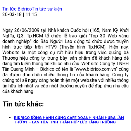
Tin tức Bidrico
Tin tức sự kiện
20-03-18 | 11:15
Ngày 26/06/2009 tại Nhà khách Quốc hội (165, Nam Kỳ Khởi
Nghĩa, Q.3, Tp.HCM tổ chức lễ trao giải “Top 30 Web vàng
doanh nghiệp” do Báo Người Lao động tổ chức được truyền
hình trực tiếp trên HTV9 (Truyền hình Tp.HCM). Hiện nay,
Website là một công cụ rất hữu hiệu trong việc quảng bá
Thương hiệu công ty, trưng bày sản phẩm để khách hàng dễ
dàng tìm kiếm thông tin khi có nhu cầu. Website Công ty TNHH
Tân Quang Minh – Bidrico có tên là “www.bidrico.com.vn” cũng
đã được đón nhận nhiều thông tin của khách hàng. Công ty
chúng tôi sẽ ngày càng hoàn thiện một website với nhiều thông
tin hữu ích nhất và cập nhật thường xuyên để đáp ứng nhu cầu
của khách hàng.
Tin tức khác:
BIDRICO ĐỒNG HÀNH CÙNG CAFE DOANH NHÂN HUBA LẦN
THỨ 91 – LAN TỎA TINH THẦN HỢP LỰC TĂNG TRƯỞNG