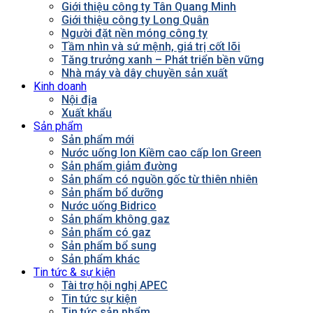
Giới thiệu công ty Tân Quang Minh
Giới thiệu công ty Long Quân
Người đặt nền móng công ty
Tầm nhìn và sứ mệnh, giá trị cốt lõi
Tăng trưởng xanh – Phát triển bền vững
Nhà máy và dây chuyền sản xuất
Kinh doanh
Nội địa
Xuất khẩu
Sản phẩm
Sản phẩm mới
Nước uống Ion Kiềm cao cấp Ion Green
Sản phẩm giảm đường
Sản phẩm có nguồn gốc từ thiên nhiên
Sản phẩm bổ dưỡng
Nước uống Bidrico
Sản phẩm không gaz
Sản phẩm có gaz
Sản phẩm bổ sung
Sản phẩm khác
Tin tức & sự kiện
Tài trợ hội nghị APEC
Tin tức sự kiện
Tin tức sản phẩm