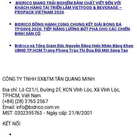
BIDRICO MANG TRẢI NGHIỆM ĐẬM CHẤT VIỆT ĐẾN VỚI
KHÁCH HÀNG TẠI TRIỂN LÃM VIETFOOD & BEVERAGE –
PROPACK VIETNAM 2026
BIDRICO ĐỒNG HÀNH CÙNG CHUNG KẾT GIẢI BÓNG ĐÁ
TPG6V6 2026: TIẾP NĂNG LƯỢNG BỨT PHÁ CHO CÁC CHIẾN
BINH SÂN CỎ
Bidrico và Tổng Giám Đốc Nguyễn Đặng Hiến Nhận Bằng Khen
UBND TP.HCM Trong Phong Trào Thi Đua Đổi Mới Sáng Tạo
CÔNG TY TNHH SX&TM TÂN QUANG MINH
Địa chỉ: Lô C21/I, Đường 2F, KCN Vĩnh Lộc, Xã Vĩnh Lộc,
TP.HCM, Việt Nam.
(+84) (28) 3765 2567
Email: info@bidrico.com.vn
MST: 0302395763 - Ngày cấp: 21/8/2001
KẾT NỐI