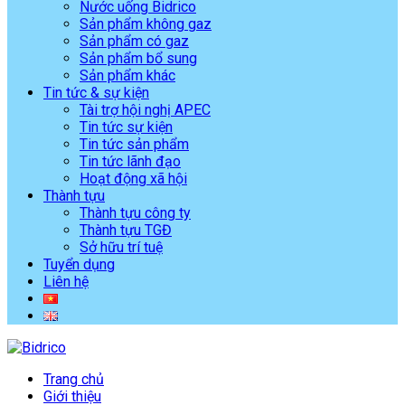
Nước uống Bidrico
Sản phẩm không gaz
Sản phẩm có gaz
Sản phẩm bổ sung
Sản phẩm khác
Tin tức & sự kiện
Tài trợ hội nghị APEC
Tin tức sự kiện
Tin tức sản phẩm
Tin tức lãnh đạo
Hoạt động xã hội
Thành tựu
Thành tựu công ty
Thành tựu TGĐ
Sở hữu trí tuệ
Tuyển dụng
Liên hệ
Trang chủ
Giới thiệu