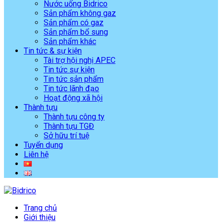
Nước uống Bidrico
Sản phẩm không gaz
Sản phẩm có gaz
Sản phẩm bổ sung
Sản phẩm khác
Tin tức & sự kiện
Tài trợ hội nghị APEC
Tin tức sự kiện
Tin tức sản phẩm
Tin tức lãnh đạo
Hoạt động xã hội
Thành tựu
Thành tựu công ty
Thành tựu TGĐ
Sở hữu trí tuệ
Tuyển dụng
Liên hệ
Trang chủ
Giới thiệu