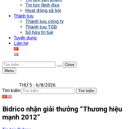
Tin tức lãnh đạo
Hoạt động xã hội
Thành tựu
Thành tựu công ty
Thành tựu TGĐ
Sở hữu trí tuệ
Tuyển dụng
Liên hệ
Close
Menu
THỨ 5 - 6/8/2026
Tìm kiếm
Tìm kiếm
Bidrico nhận giải thưởng “Thương hiệu
mạnh 2012”