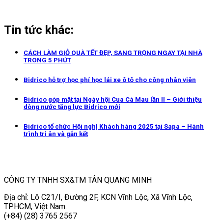
Tin tức khác:
CÁCH LÀM GIỎ QUÀ TẾT ĐẸP, SANG TRỌNG NGAY TẠI NHÀ
TRONG 5 PHÚT
Bidrico hỗ trợ học phí học lái xe ô tô cho công nhân viên
Bidrico góp mặt tại Ngày hội Cua Cà Mau lần II – Giới thiệu
dòng nước tăng lực Bidrico mới
Bidrico tổ chức Hội nghị Khách hàng 2025 tại Sapa – Hành
trình tri ân và gắn kết
CÔNG TY TNHH SX&TM TÂN QUANG MINH
Địa chỉ: Lô C21/I, Đường 2F, KCN Vĩnh Lộc, Xã Vĩnh Lộc,
TP.HCM, Việt Nam.
(+84) (28) 3765 2567