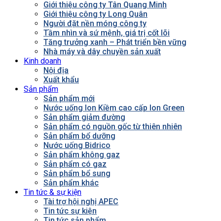
Giới thiệu công ty Tân Quang Minh
Giới thiệu công ty Long Quân
Người đặt nền móng công ty
Tầm nhìn và sứ mệnh, giá trị cốt lõi
Tăng trưởng xanh – Phát triển bền vững
Nhà máy và dây chuyền sản xuất
Kinh doanh
Nội địa
Xuất khẩu
Sản phẩm
Sản phẩm mới
Nước uống Ion Kiềm cao cấp Ion Green
Sản phẩm giảm đường
Sản phẩm có nguồn gốc từ thiên nhiên
Sản phẩm bổ dưỡng
Nước uống Bidrico
Sản phẩm không gaz
Sản phẩm có gaz
Sản phẩm bổ sung
Sản phẩm khác
Tin tức & sự kiện
Tài trợ hội nghị APEC
Tin tức sự kiện
Tin tức sản phẩm