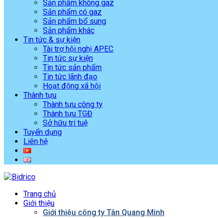
Sản phẩm không gaz
Sản phẩm có gaz
Sản phẩm bổ sung
Sản phẩm khác
Tin tức & sự kiện
Tài trợ hội nghị APEC
Tin tức sự kiện
Tin tức sản phẩm
Tin tức lãnh đạo
Hoạt động xã hội
Thành tựu
Thành tựu công ty
Thành tựu TGĐ
Sở hữu trí tuệ
Tuyển dụng
Liên hệ
Trang chủ
Giới thiệu
Giới thiệu công ty Tân Quang Minh