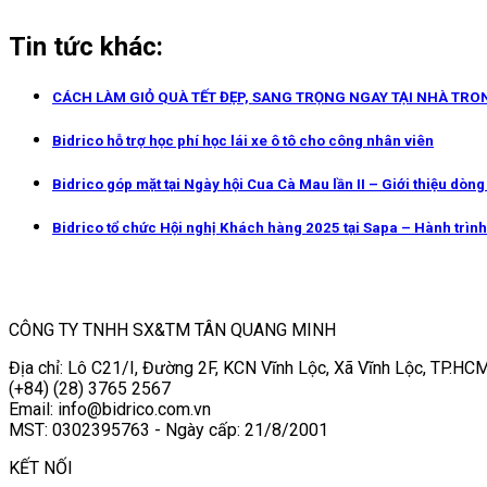
Tin tức khác:
CÁCH LÀM GIỎ QUÀ TẾT ĐẸP, SANG TRỌNG NGAY TẠI NHÀ TRO
Bidrico hỗ trợ học phí học lái xe ô tô cho công nhân viên
Bidrico góp mặt tại Ngày hội Cua Cà Mau lần II – Giới thiệu dòn
Bidrico tổ chức Hội nghị Khách hàng 2025 tại Sapa – Hành trình 
CÔNG TY TNHH SX&TM TÂN QUANG MINH
Địa chỉ: Lô C21/I, Đường 2F, KCN Vĩnh Lộc, Xã Vĩnh Lộc, TP.HCM
(+84) (28) 3765 2567
Email: info@bidrico.com.vn
MST: 0302395763 - Ngày cấp: 21/8/2001
KẾT NỐI