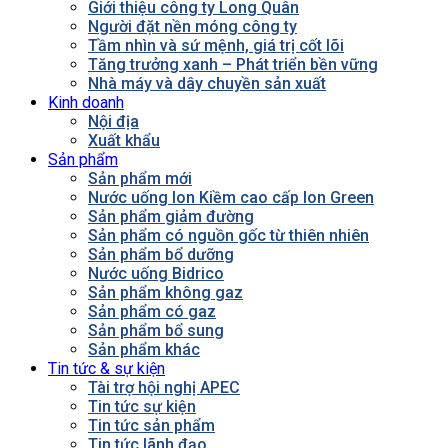
Giới thiệu công ty Long Quân
Người đặt nền móng công ty
Tầm nhìn và sứ mệnh, giá trị cốt lõi
Tăng trưởng xanh – Phát triển bền vững
Nhà máy và dây chuyền sản xuất
Kinh doanh
Nội địa
Xuất khẩu
Sản phẩm
Sản phẩm mới
Nước uống Ion Kiềm cao cấp Ion Green
Sản phẩm giảm đường
Sản phẩm có nguồn gốc từ thiên nhiên
Sản phẩm bổ dưỡng
Nước uống Bidrico
Sản phẩm không gaz
Sản phẩm có gaz
Sản phẩm bổ sung
Sản phẩm khác
Tin tức & sự kiện
Tài trợ hội nghị APEC
Tin tức sự kiện
Tin tức sản phẩm
Tin tức lãnh đạo