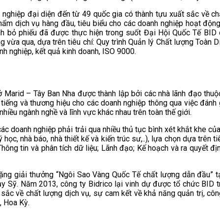
ghiệp đại diện đến từ 49 quốc gia có thành tựu xuất sắc về chất l
phẩm dịch vụ hàng đầu, tiêu biểu cho các doanh nghiệp hoạt động
rình bỏ phiếu đã được thực hiện trong suốt Đại Hội Quốc Tế BID d
g vừa qua, dựa trên tiêu chí: Quy trình Quản lý Chất lượng Toàn 
nh nghiệp, kết quả kinh doanh, ISO 9000.
Marid – Tây Ban Nha được thành lập bởi các nhà lãnh đạo thuộc 9
 tiếng và thương hiệu cho các doanh nghiệp thông qua việc đánh
hiều ngành nghề và lĩnh vực khác nhau trên toàn thế giới.
ác doanh nghiệp phải trải qua nhiều thủ tục bình xét khắt khe c
m lý học, nhà báo, nhà thiết kế và kiến trúc sư,..), lựa chọn dựa 
hông tin và phân tích dữ liệu; Lãnh đạo; Kế hoạch và ra quyết địn
ặng giải thưởng “Ngôi Sao Vàng Quốc Tế chất lượng dẫn đầu” tạ
y Sỹ. Năm 2013, công ty Bidrico lại vinh dự được tổ chức BID 
 sắc về chất lượng dịch vụ, sự cam kết về khả năng quản trị, c
, Hoa Kỳ.