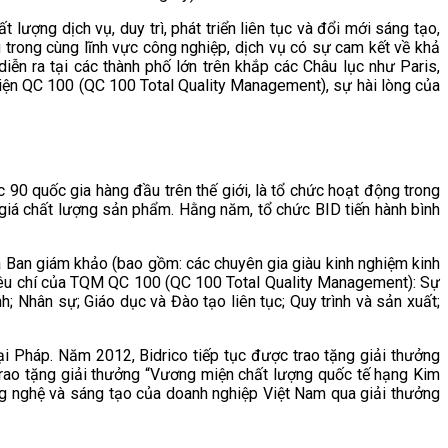
ượng dịch vụ, duy trì, phát triển liên tục và đổi mới sáng tạo,
 trong cùng lĩnh vực công nghiệp, dịch vụ có sự cam kết về khả
iễn ra tại các thành phố lớn trên khắp các Châu lục như Paris,
Diện QC 100 (QC 100 Total Quality Management), sự hài lòng của
0 quốc gia hàng đầu trên thế giới, là tổ chức hoạt động trong
 giá chất lượng sản phẩm. Hằng năm, tổ chức BID tiến hành bình
ủa Ban giám khảo (bao gồm: các chuyên gia giàu kinh nghiệm kinh
trên tiêu chí của TQM QC 100 (QC 100 Total Quality Management): Sự
h; Nhân sự; Giáo dục và Đào tạo liên tục; Quy trình và sản xuất;
i Pháp. Năm 2012, Bidrico tiếp tục được trao tặng giải thưởng
trao tặng giải thưởng “Vương miện chất lượng quốc tế hạng Kim
ông nghệ và sáng tạo của doanh nghiệp Việt Nam qua giải thưởng