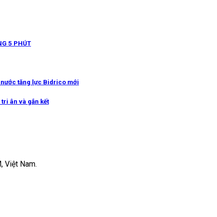
NG 5 PHÚT
g nước tăng lực Bidrico mới
tri ân và gắn kết
, Việt Nam.