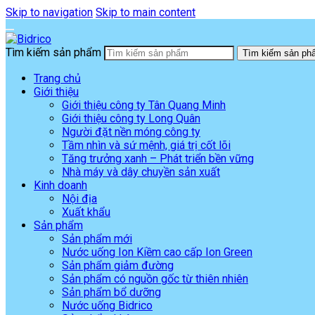
Skip to navigation
Skip to main content
Tìm kiếm sản phẩm
Tìm kiếm sản ph
Trang chủ
Giới thiệu
Giới thiệu công ty Tân Quang Minh
Giới thiệu công ty Long Quân
Người đặt nền móng công ty
Tầm nhìn và sứ mệnh, giá trị cốt lõi
Tăng trưởng xanh – Phát triển bền vững
Nhà máy và dây chuyền sản xuất
Kinh doanh
Nội địa
Xuất khẩu
Sản phẩm
Sản phẩm mới
Nước uống Ion Kiềm cao cấp Ion Green
Sản phẩm giảm đường
Sản phẩm có nguồn gốc từ thiên nhiên
Sản phẩm bổ dưỡng
Nước uống Bidrico