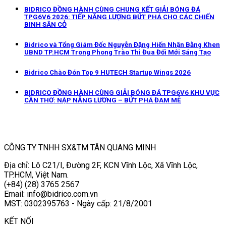
BIDRICO ĐỒNG HÀNH CÙNG CHUNG KẾT GIẢI BÓNG ĐÁ
TPG6V6 2026: TIẾP NĂNG LƯỢNG BỨT PHÁ CHO CÁC CHIẾN
BINH SÂN CỎ
Bidrico và Tổng Giám Đốc Nguyễn Đặng Hiến Nhận Bằng Khen
UBND TP.HCM Trong Phong Trào Thi Đua Đổi Mới Sáng Tạo
Bidrico Chào Đón Top 9 HUTECH Startup Wings 2026
BIDRICO ĐỒNG HÀNH CÙNG GIẢI BÓNG ĐÁ TPG6V6 KHU VỰC
CẦN THƠ: NẠP NĂNG LƯỢNG – BỨT PHÁ ĐAM MÊ
CÔNG TY TNHH SX&TM TÂN QUANG MINH
Địa chỉ: Lô C21/I, Đường 2F, KCN Vĩnh Lộc, Xã Vĩnh Lộc,
TP.HCM, Việt Nam.
(+84) (28) 3765 2567
Email: info@bidrico.com.vn
MST: 0302395763 - Ngày cấp: 21/8/2001
KẾT NỐI