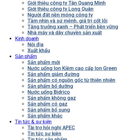
Giới thiệu công ty Tân Quang Minh
Giới thiệu công ty Long Quân
Người đặt nền móng công ty
Tầm nhìn và sứ mệnh, giá trị cốt lõi
Tăng trưởng xanh – Phát triển bền vững
Nhà máy và dây chuyền sản xuất
Kinh doanh
Nội địa
Xuất khẩu
Sản phẩm
Sản phẩm mới
Nước uống Ion Kiềm cao cấp Ion Green
Sản phẩm giảm đường
Sản phẩm có nguồn gốc từ thiên nhiên
Sản phẩm bổ dưỡng
Nước uống Bidrico
Sản phẩm không gaz
Sản phẩm có gaz
Sản phẩm bổ sung
Sản phẩm khác
Tin tức & sự kiện
Tài trợ hội nghị APEC
Tin tức sự kiện
Tin tức sản phẩm