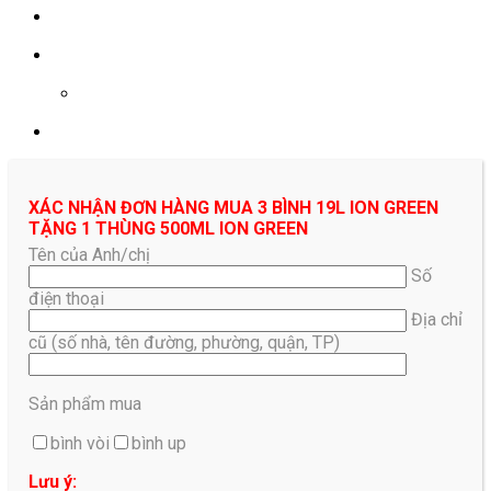
0961687478
XÁC NHẬN ĐƠN HÀNG MUA 3 BÌNH 19L ION GREEN
TẶNG 1 THÙNG 500ML ION GREEN
Tên của Anh/chị
Số
điện thoại
Địa chỉ
cũ (số nhà, tên đường, phường, quận, TP)
Sản phẩm mua
bình vòi
bình up
Lưu ý: