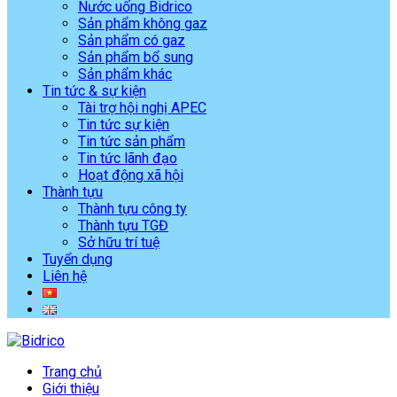
Nước uống Bidrico
Sản phẩm không gaz
Sản phẩm có gaz
Sản phẩm bổ sung
Sản phẩm khác
Tin tức & sự kiện
Tài trợ hội nghị APEC
Tin tức sự kiện
Tin tức sản phẩm
Tin tức lãnh đạo
Hoạt động xã hội
Thành tựu
Thành tựu công ty
Thành tựu TGĐ
Sở hữu trí tuệ
Tuyển dụng
Liên hệ
Trang chủ
Giới thiệu