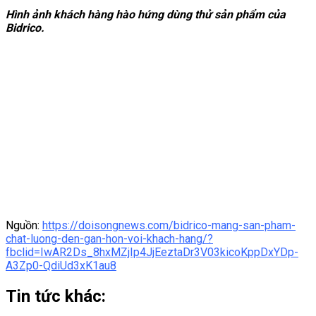
Hình ảnh khách hàng hào hứng dùng thử sản phẩm của
Bidrico.
Nguồn:
https://doisongnews.com/bidrico-mang-san-pham-
chat-luong-den-gan-hon-voi-khach-hang/?
fbclid=IwAR2Ds_8hxMZjIp4JjEeztaDr3V03kicoKppDxYDp-
A3Zp0-QdiUd3xK1au8
Tin tức khác: