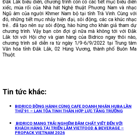
Đắk Lắk biểu diễn, chương trình còn có các tiết mục biểu diễn
xiếc, múa rối của Nhà hát Nghệ thuật Phương Nam và nhạc
Ngũ âm của người Khmer Nam bộ tại tỉnh Trà Vinh. Cùng với
đó, những tiết mục nhảy hiện đại, sôi động, các ca khúc nhạc
trẻ… đã tạo nên sự sôi động, hào hứng cho khán giả tham dự
chương trình. Vậy bạn còn đợi gì nữa mà không tới với Đắk
Lắk tới với Hội chợ và gian hàng của Bidrico ngay thôi nào,
chương trình sẽ diễn ra từ ngày 1/9-6/9/2022 tại Trung tâm
Văn hóa tỉnh Đắk Lắk, 02 Hùng Vương, thành phố Buôn Ma
Thuột.
Tin tức khác:
BIDRICO ĐỒNG HÀNH CÙNG CAFE DOANH NHÂN HUBA LẦN
THỨ 91 – LAN TỎA TINH THẦN HỢP LỰC TĂNG TRƯỞNG
BIDRICO MANG TRẢI NGHIỆM ĐẬM CHẤT VIỆT ĐẾN VỚI
KHÁCH HÀNG TẠI TRIỂN LÃM VIETFOOD & BEVERAGE –
PROPACK VIETNAM 2026