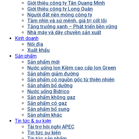
Giới thiệu công ty Tân Quang Minh
Giới thiệu công ty Long Quân
Người đặt nền móng công ty
Tầm nhìn và sứ mệnh, giá trị cốt lõi
Tăng trưởng xanh – Phát triển bền vững
Nhà máy và dây chuyền sản xuất
Kinh doanh
Nội địa
Xuất khẩu
Sản phẩm
Sản phẩm mới
Nước uống Ion Kiềm cao cấp Ion Green
Sản phẩm giảm đường
Sản phẩm có nguồn gốc từ thiên nhiên
Sản phẩm bổ dưỡng
Nước uống Bidrico
Sản phẩm không gaz
Sản phẩm có gaz
Sản phẩm bổ sung
Sản phẩm khác
Tin tức & sự kiện
Tài trợ hội nghị APEC
Tin tức sự kiện
Tin tức sản phẩm