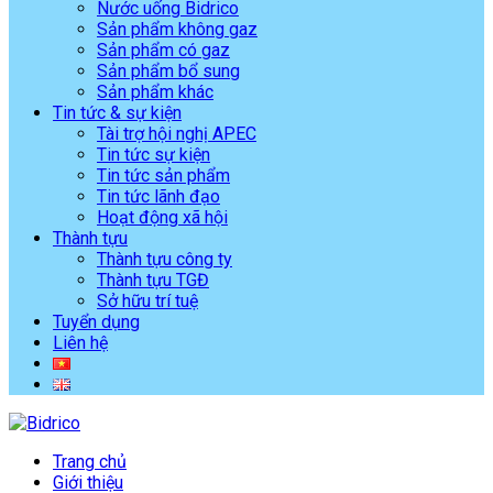
Nước uống Bidrico
Sản phẩm không gaz
Sản phẩm có gaz
Sản phẩm bổ sung
Sản phẩm khác
Tin tức & sự kiện
Tài trợ hội nghị APEC
Tin tức sự kiện
Tin tức sản phẩm
Tin tức lãnh đạo
Hoạt động xã hội
Thành tựu
Thành tựu công ty
Thành tựu TGĐ
Sở hữu trí tuệ
Tuyển dụng
Liên hệ
Trang chủ
Giới thiệu