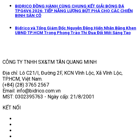
BIDRICO ĐỒNG HÀNH CÙNG CHUNG KẾT GIẢI BÓNG ĐÁ
TPG6V6 2026: TIẾP NĂNG LƯỢNG BỨT PHÁ CHO CÁC CHIẾN
BINH SÂN CỎ
Bidrico và Tổng Giám Đốc Nguyễn Đặng Hiến Nhận Bằng Khen
UBND TP.HCM Trong Phong Trào Thi Đua Đổi Mới Sáng Tạo
CÔNG TY TNHH SX&TM TÂN QUANG MINH
Địa chỉ: Lô C21/I, Đường 2F, KCN Vĩnh Lộc, Xã Vĩnh Lộc,
TP.HCM, Việt Nam.
(+84) (28) 3765 2567
Email: info@bidrico.com.vn
MST: 0302395763 - Ngày cấp: 21/8/2001
KẾT NỐI