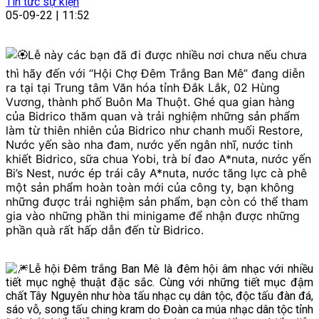
Tin tức sự kiện
05-09-22 | 11:52
Lễ này các bạn đã đi được nhiều nơi chưa nếu chưa
thì hãy đến với “Hội Chợ Đêm Trắng Ban Mê” đang diễn
ra tại tại Trung tâm Văn hóa tỉnh Đắk Lắk, 02 Hùng
Vương, thành phố Buôn Ma Thuột. Ghé qua gian hàng
của Bidrico thăm quan và trải nghiệm những sản phẩm
làm từ thiên nhiên của Bidrico như chanh muối Restore,
Nước yến sào nha đam, nước yến ngân nhĩ, nước tinh
khiết Bidrico, sữa chua Yobi, trà bí đao A*nuta, nước yến
Bi’s Nest, nước ép trái cây A*nuta, nước tăng lực cà phê
một sản phẩm hoàn toàn mới của công ty, bạn không
những được trải nghiệm sản phẩm, bạn còn có thể tham
gia vào những phần thi minigame để nhận được những
phần quà rất hấp dẫn đến từ Bidrico.
Lễ hội Đêm trắng Ban Mê là đêm hội âm nhạc với nhiều
tiết mục nghệ thuật đặc sắc. Cùng với những tiết mục đậm
chất Tây Nguyên như hòa tấu nhạc cụ dân tộc, độc tấu đàn đá,
sáo vỗ, song tấu ching kram do Đoàn ca múa nhạc dân tộc tỉnh