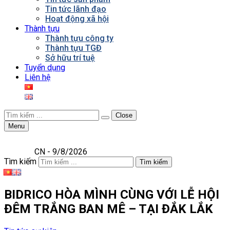
Tin tức lãnh đạo
Hoạt động xã hội
Thành tựu
Thành tựu công ty
Thành tựu TGĐ
Sở hữu trí tuệ
Tuyển dụng
Liên hệ
Close
Menu
CN - 9/8/2026
Tìm kiếm
Tìm kiếm
BIDRICO HÒA MÌNH CÙNG VỚI LỄ HỘI
ĐÊM TRẮNG BAN MÊ – TẠI ĐẮK LẮK