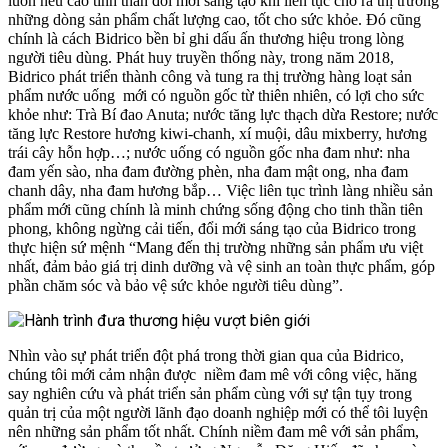
luôn nêu cao tinh thần đổi mới sáng tạo khi liên tục cho ra thị trường
những dòng sản phẩm chất lượng cao, tốt cho sức khỏe. Đó cũng
chính là cách Bidrico bền bỉ ghi dấu ấn thương hiệu trong lòng
người tiêu dùng. Phát huy truyền thống này, trong năm 2018,
Bidrico phát triển thành công và tung ra thị trường hàng loạt sản
phẩm nước uống mới có nguồn gốc từ thiên nhiên, có lợi cho sức
khỏe như: Trà Bí đao Anuta; nước tăng lực thạch dừa Restore; nước
tăng lực Restore hương kiwi-chanh, xí muội, dâu mixberry, hương
trái cây hỗn hợp…; nước uống có nguồn gốc nha đam như: nha
đam yến sào, nha đam đường phèn, nha đam mật ong, nha đam
chanh dây, nha đam hương bắp… Việc liên tục trình làng nhiều sản
phẩm mới cũng chính là minh chứng sống động cho tinh thần tiên
phong, không ngừng cải tiến, đổi mới sáng tạo của Bidrico trong
thực hiện sứ mệnh “Mang đến thị trường những sản phẩm ưu việt
nhất, đảm bảo giá trị dinh dưỡng và vệ sinh an toàn thực phẩm, góp
phần chăm sóc và bảo vệ sức khỏe người tiêu dùng”.
Nhìn vào sự phát triển đột phá trong thời gian qua của Bidrico,
chúng tôi mới cảm nhận được niềm đam mê với công việc, hăng
say nghiên cứu và phát triển sản phẩm cùng với sự tận tụy trong
quản trị của một người lãnh đạo doanh nghiệp mới có thể tôi luyện
nên những sản phẩm tốt nhất. Chính niềm đam mê với sản phẩm,