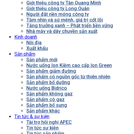
Giới thiệu công ty Tân Quang Minh
Giới thiệu công ty Long Quân
Người đặt nền móng công ty
Tầm nhìn và sứ mệnh, giá trị cốt lõi
Tăng trưởng xanh – Phát triển bền vững
Nhà máy và dây chuyền sản xuất
Kinh doanh
Nội địa
Xuất khẩu
Sản phẩm
Sản phẩm mới
Nước uống Ion Kiềm cao cấp Ion Green
Sản phẩm giảm đường
Sản phẩm có nguồn gốc từ thiên nhiên
Sản phẩm bổ dưỡng
Nước uống Bidrico
Sản phẩm không gaz
Sản phẩm có gaz
Sản phẩm bổ sung
Sản phẩm khác
Tin tức & sự kiện
Tài trợ hội nghị APEC
Tin tức sự kiện
Tin tức sản phẩm