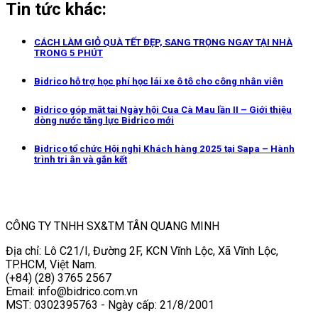
Tin tức khác:
CÁCH LÀM GIỎ QUÀ TẾT ĐẸP, SANG TRỌNG NGAY TẠI NHÀ
TRONG 5 PHÚT
Bidrico hỗ trợ học phí học lái xe ô tô cho công nhân viên
Bidrico góp mặt tại Ngày hội Cua Cà Mau lần II – Giới thiệu
dòng nước tăng lực Bidrico mới
Bidrico tổ chức Hội nghị Khách hàng 2025 tại Sapa – Hành
trình tri ân và gắn kết
CÔNG TY TNHH SX&TM TÂN QUANG MINH
Địa chỉ: Lô C21/I, Đường 2F, KCN Vĩnh Lộc, Xã Vĩnh Lộc,
TP.HCM, Việt Nam.
(+84) (28) 3765 2567
Email: info@bidrico.com.vn
MST: 0302395763 - Ngày cấp: 21/8/2001