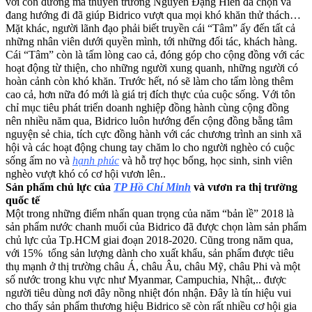
với con đường mà thuyền trưởng Nguyễn Đặng Hiến đã chọn và
đang hướng đi đã giúp Bidrico vượt qua mọi khó khăn thử thách…
Mặt khác, người lãnh đạo phải biết truyền cái “Tâm” ấy đến tất cả
những nhân viên dưới quyền mình, tới những đối tác, khách hàng.
Cái “Tâm” còn là tấm lòng cao cả, đóng góp cho cộng đồng với các
hoạt động từ thiện, cho những người xung quanh, những người có
hoàn cảnh còn khó khăn. Trước hết, nó sẽ làm cho tấm lòng thêm
cao cả, hơn nữa đó mới là giá trị đích thực của cuộc sống. Với tôn
chỉ mục tiêu phát triển doanh nghiệp đồng hành cùng cộng đồng
nên nhiều năm qua, Bidrico luôn hướng đến cộng đồng bằng tâm
nguyện sẻ chia, tích cực đồng hành với các chương trình an sinh xã
hội và các hoạt động chung tay chăm lo cho người nghèo có cuộc
sống ấm no và
hạnh phúc
và hỗ trợ học bổng, học sinh, sinh viên
nghèo vượt khó có cơ hội vươn lên..
Sản phẩm chủ lực của
TP Hồ Chí Minh
và vươn ra thị trường
quốc tế
Một trong những điểm nhấn quan trọng của năm “bản lề” 2018 là
sản phẩm nước chanh muối của Bidrico đã được chọn làm sản phẩm
chủ lực của Tp.HCM giai đoạn 2018-2020. Cũng trong năm qua,
với 15% tổng sản lượng dành cho xuất khẩu, sản phẩm được tiêu
thụ mạnh ở thị trường châu Á, châu Âu, châu Mỹ, châu Phi và một
số nước trong khu vực như Myanmar, Campuchia, Nhật,.. được
người tiêu dùng nơi đây nồng nhiệt đón nhận. Đây là tín hiệu vui
cho thấy sản phẩm thương hiệu Bidrico sẽ còn rất nhiều cơ hội gia