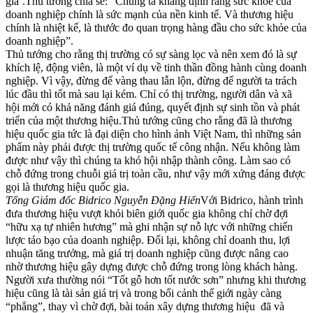
gia’.Thủ tướng chia sẻ: “Chúng ta khẳng định rằng sức khỏe của
doanh nghiệp chính là sức mạnh của nền kinh tế. Và thương hiệu
chính là nhiệt kế, là thước đo quan trọng hàng đầu cho sức khỏe của
doanh nghiệp”.
Thủ tướng cho rằng thị trường có sự sàng lọc và nên xem đó là sự
khích lệ, động viên, là một ví dụ về tinh thần đồng hành cùng doanh
nghiệp. Vì vậy, đừng để vàng thau lẫn lộn, đừng để người ta trách
lúc đầu thì tốt mà sau lại kém. Chỉ có thị trường, người dân và xã
hội mới có khả năng đánh giá đúng, quyết định sự sinh tồn và phát
triển của một thương hiệu.Thủ tướng cũng cho rằng đã là thương
hiệu quốc gia tức là đại diện cho hình ảnh Việt Nam, thì những sản
phẩm này phải được thị trường quốc tế công nhận. Nếu không làm
được như vậy thì chúng ta khó hội nhập thành công. Làm sao có
chỗ đứng trong chuỗi giá trị toàn cầu, như vậy mới xứng đáng được
gọi là thương hiệu quốc gia.
Tổng Giám đốc Bidrico Nguyễn Đặng Hiến
Với Bidrico, hành trình
đưa thương hiệu vượt khỏi biên giới quốc gia không chỉ chờ đợi
“hữu xạ tự nhiên hương” mà ghi nhận sự nỗ lực với những chiến
lược táo bạo của doanh nghiệp. Đổi lại, không chỉ doanh thu, lợi
nhuận tăng trưởng, mà giá trị doanh nghiệp cũng được nâng cao
nhờ thương hiệu gây dựng được chỗ đứng trong lòng khách hàng.
Người xưa thường nói “Tốt gỗ hơn tốt nước sơn” nhưng khi thương
hiệu cũng là tài sản giá trị và trong bối cảnh thế giới ngày càng
“phẳng”, thay vì chờ đợi, bài toán xây dựng thương hiệu đã và