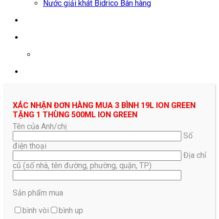
Nước giải khát Bidrico Bán hàng
0961687478
XÁC NHẬN ĐƠN HÀNG MUA 3 BÌNH 19L ION GREEN
TẶNG 1 THÙNG 500ML ION GREEN
Tên của Anh/chị
Số
điện thoại
Địa chỉ
cũ (số nhà, tên đường, phường, quận, TP)
Sản phẩm mua
bình vòi
bình up