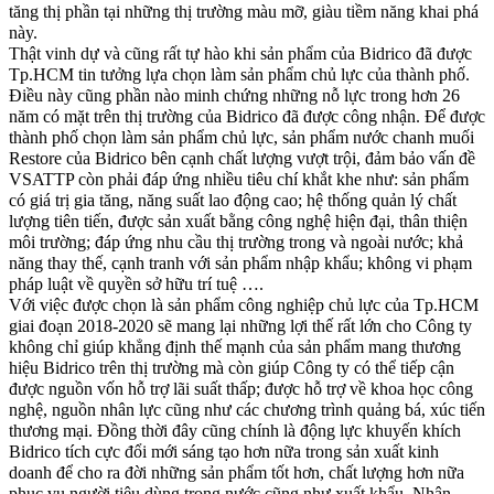
tăng thị phần tại những thị trường màu mỡ, giàu tiềm năng khai phá
này.
Thật vinh dự và cũng rất tự hào khi sản phẩm của Bidrico đã được
Tp.HCM tin tưởng lựa chọn làm sản phẩm chủ lực của thành phố.
Điều này cũng phần nào minh chứng những nỗ lực trong hơn 26
năm có mặt trên thị trường của Bidrico đã được công nhận. Để được
thành phố chọn làm sản phẩm chủ lực, sản phẩm nước chanh muối
Restore của Bidrico bên cạnh chất lượng vượt trội, đảm bảo vấn đề
VSATTP còn phải đáp ứng nhiều tiêu chí khắt khe như: sản phẩm
có giá trị gia tăng, năng suất lao động cao; hệ thống quản lý chất
lượng tiên tiến, được sản xuất bằng công nghệ hiện đại, thân thiện
môi trường; đáp ứng nhu cầu thị trường trong và ngoài nước; khả
năng thay thế, cạnh tranh với sản phẩm nhập khẩu; không vi phạm
pháp luật về quyền sở hữu trí tuệ ….
Với việc được chọn là sản phẩm công nghiệp chủ lực của Tp.HCM
giai đoạn 2018-2020 sẽ mang lại những lợi thế rất lớn cho Công ty
không chỉ giúp khẳng định thế mạnh của sản phẩm mang thương
hiệu Bidrico trên thị trường mà còn giúp Công ty có thể tiếp cận
được nguồn vốn hỗ trợ lãi suất thấp; được hỗ trợ về khoa học công
nghệ, nguồn nhân lực cũng như các chương trình quảng bá, xúc tiến
thương mại. Đồng thời đây cũng chính là động lực khuyến khích
Bidrico tích cực đổi mới sáng tạo hơn nữa trong sản xuất kinh
doanh để cho ra đời những sản phẩm tốt hơn, chất lượng hơn nữa
phục vụ người tiêu dùng trong nước cũng như xuất khẩu. Nhận