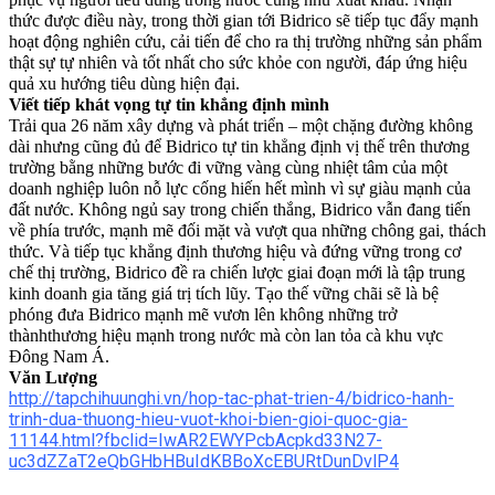
thức được điều này, trong thời gian tới Bidrico sẽ tiếp tục đẩy mạnh
hoạt động nghiên cứu, cải tiến để cho ra thị trường những sản phẩm
thật sự tự nhiên và tốt nhất cho sức khỏe con người, đáp ứng hiệu
quả xu hướng tiêu dùng hiện đại.
Viết tiếp khát vọng tự tin khẳng định mình
Trải qua 26 năm xây dựng và phát triển – một chặng đường không
dài nhưng cũng đủ để Bidrico tự tin khẳng định vị thế trên thương
trường bằng những bước đi vững vàng cùng nhiệt tâm của một
doanh nghiệp luôn nỗ lực cống hiến hết mình vì sự giàu mạnh của
đất nước. Không ngủ say trong chiến thắng, Bidrico vẫn đang tiến
về phía trước, mạnh mẽ đối mặt và vượt qua những chông gai, thách
thức. Và tiếp tục khẳng định thương hiệu và đứng vững trong cơ
chế thị trường, Bidrico đề ra chiến lược giai đoạn mới là tập trung
kinh doanh gia tăng giá trị tích lũy. Tạo thế vững chãi sẽ là bệ
phóng đưa Bidrico mạnh mẽ vươn lên không những trở
thànhthương hiệu mạnh trong nước mà còn lan tỏa cà khu vực
Đông Nam Á.
Văn Lượng
http://tapchihuunghi.vn/hop-tac-phat-trien-4/bidrico-hanh-
trinh-dua-thuong-hieu-vuot-khoi-bien-gioi-quoc-gia-
11144.html?fbclid=IwAR2EWYPcbAcpkd33N27-
uc3dZZaT2eQbGHbHBuIdKBBoXcEBURtDunDvlP4