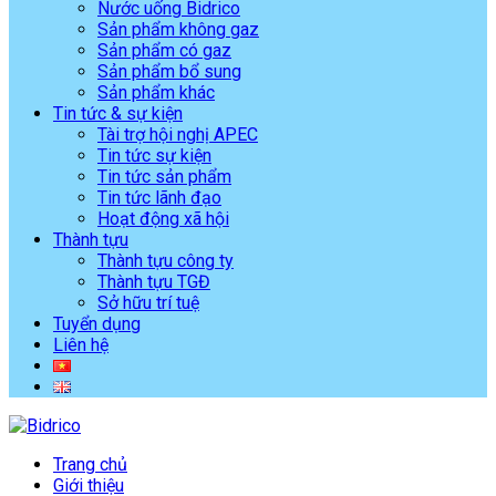
Nước uống Bidrico
Sản phẩm không gaz
Sản phẩm có gaz
Sản phẩm bổ sung
Sản phẩm khác
Tin tức & sự kiện
Tài trợ hội nghị APEC
Tin tức sự kiện
Tin tức sản phẩm
Tin tức lãnh đạo
Hoạt động xã hội
Thành tựu
Thành tựu công ty
Thành tựu TGĐ
Sở hữu trí tuệ
Tuyển dụng
Liên hệ
Trang chủ
Giới thiệu