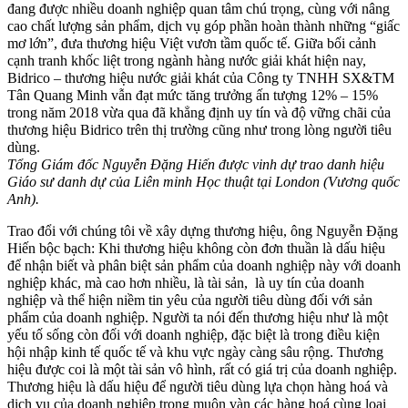
đang được nhiều doanh nghiệp quan tâm chú trọng, cùng với nâng
cao chất lượng sản phẩm, dịch vụ góp phần hoàn thành những “giấc
mơ lớn”, đưa thương hiệu Việt vươn tầm quốc tế. Giữa bối cảnh
cạnh tranh khốc liệt trong ngành hàng nước giải khát hiện nay,
Bidrico – thương hiệu nước giải khát của Công ty TNHH SX&TM
Tân Quang Minh vẫn đạt mức tăng trưởng ấn tượng 12% – 15%
trong năm 2018 vừa qua đã khẳng định uy tín và độ vững chãi của
thương hiệu Bidrico trên thị trường cũng như trong lòng người tiêu
dùng.
Tổng Giám đốc Nguyễn Đặng Hiến được vinh dự trao danh hiệu
Giáo sư danh dự của Liên minh Học thuật tại London (Vương quốc
Anh).
Trao đổi với chúng tôi về xây dựng thương hiệu, ông Nguyễn Đặng
Hiến bộc bạch: Khi thương hiệu không còn đơn thuần là dấu hiệu
để nhận biết và phân biệt sản phẩm của doanh nghiệp này với doanh
nghiệp khác, mà cao hơn nhiều, là tài sản, là uy tín của doanh
nghiệp và thể hiện niềm tin yêu của người tiêu dùng đối với sản
phẩm của doanh nghiệp. Người ta nói đến thương hiệu như là một
yếu tố sống còn đối với doanh nghiệp, đặc biệt là trong điều kiện
hội nhập kinh tế quốc tế và khu vực ngày càng sâu rộng. Thương
hiệu được coi là một tài sản vô hình, rất có giá trị của doanh nghiệp.
Thương hiệu là dấu hiệu để người tiêu dùng lựa chọn hàng hoá và
dịch vụ của doanh nghiệp trong muôn vàn các hàng hoá cùng loại