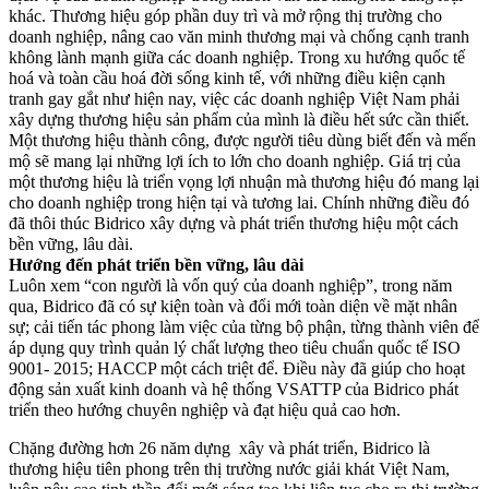
khác. Thương hiệu góp phần duy trì và mở rộng thị trường cho
doanh nghiệp, nâng cao văn minh thương mại và chống cạnh tranh
không lành mạnh giữa các doanh nghiệp. Trong xu hướng quốc tế
hoá và toàn cầu hoá đời sống kinh tế, với những điều kiện cạnh
tranh gay gắt như hiện nay, việc các doanh nghiệp Việt Nam phải
xây dựng thương hiệu sản phẩm của mình là điều hết sức cần thiết.
Một thương hiệu thành công, được người tiêu dùng biết đến và mến
mộ sẽ mang lại những lợi ích to lớn cho doanh nghiệp. Giá trị của
một thương hiệu là triển vọng lợi nhuận mà thương hiệu đó mang lại
cho doanh nghiệp trong hiện tại và tương lai. Chính những điều đó
đã thôi thúc Bidrico xây dựng và phát triển thương hiệu một cách
bền vững, lâu dài.
Hướng đến phát triển bền vững, lâu dài
Luôn xem “con người là vốn quý của doanh nghiệp”, trong năm
qua, Bidrico đã có sự kiện toàn và đổi mới toàn diện về mặt nhân
sự; cải tiến tác phong làm việc của từng bộ phận, từng thành viên để
áp dụng quy trình quản lý chất lượng theo tiêu chuẩn quốc tế ISO
9001- 2015; HACCP một cách triệt để. Điều này đã giúp cho hoạt
động sản xuất kinh doanh và hệ thống VSATTP của Bidrico phát
triển theo hướng chuyên nghiệp và đạt hiệu quả cao hơn.
Chặng đường hơn 26 năm dựng xây và phát triển, Bidrico là
thương hiệu tiên phong trên thị trường nước giải khát Việt Nam,