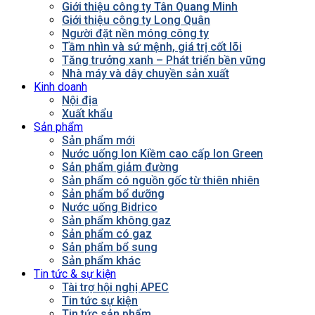
Giới thiệu công ty Tân Quang Minh
Giới thiệu công ty Long Quân
Người đặt nền móng công ty
Tầm nhìn và sứ mệnh, giá trị cốt lõi
Tăng trưởng xanh – Phát triển bền vững
Nhà máy và dây chuyền sản xuất
Kinh doanh
Nội địa
Xuất khẩu
Sản phẩm
Sản phẩm mới
Nước uống Ion Kiềm cao cấp Ion Green
Sản phẩm giảm đường
Sản phẩm có nguồn gốc từ thiên nhiên
Sản phẩm bổ dưỡng
Nước uống Bidrico
Sản phẩm không gaz
Sản phẩm có gaz
Sản phẩm bổ sung
Sản phẩm khác
Tin tức & sự kiện
Tài trợ hội nghị APEC
Tin tức sự kiện
Tin tức sản phẩm