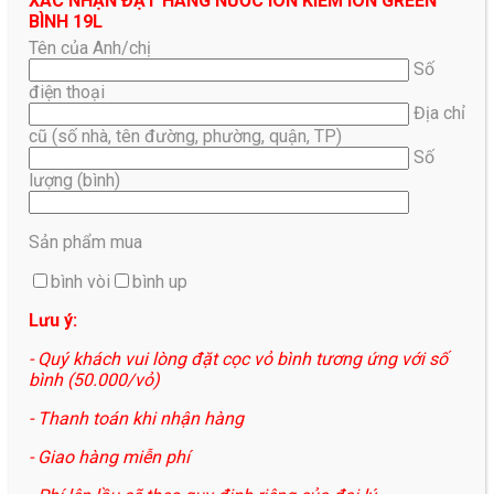
XÁC NHẬN ĐẶT HÀNG NƯỚC ION KIỀM ION GREEN
BÌNH 19L
Tên của Anh/chị
Số
điện thoại
Địa chỉ
cũ (số nhà, tên đường, phường, quận, TP)
Số
lượng (bình)
Sản phẩm mua
bình vòi
bình up
Lưu ý:
- Quý khách vui lòng đặt cọc vỏ bình tương ứng với số
bình (50.000/vỏ)
- Thanh toán khi nhận hàng
- Giao hàng miễn phí