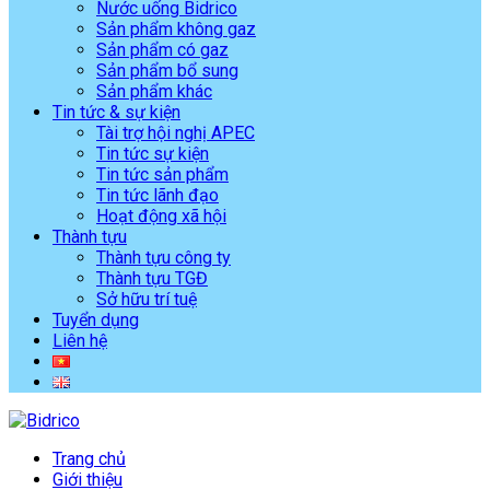
Nước uống Bidrico
Sản phẩm không gaz
Sản phẩm có gaz
Sản phẩm bổ sung
Sản phẩm khác
Tin tức & sự kiện
Tài trợ hội nghị APEC
Tin tức sự kiện
Tin tức sản phẩm
Tin tức lãnh đạo
Hoạt động xã hội
Thành tựu
Thành tựu công ty
Thành tựu TGĐ
Sở hữu trí tuệ
Tuyển dụng
Liên hệ
Trang chủ
Giới thiệu