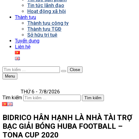
Tin tức lãnh đạo
Hoạt động xã hội
Thành tựu
Thành tựu công ty
Thành tựu TGĐ
Sở hữu trí tuệ
Tuyển dụng
Liên hệ
Close
Menu
THỨ 6 - 7/8/2026
Tìm kiếm
Tìm kiếm
BIDRICO HÂN HẠNH LÀ NHÀ TÀI TRỢ
BẠC GIẢI BÓNG HUBA FOOTBALL –
TONA CUP 2020