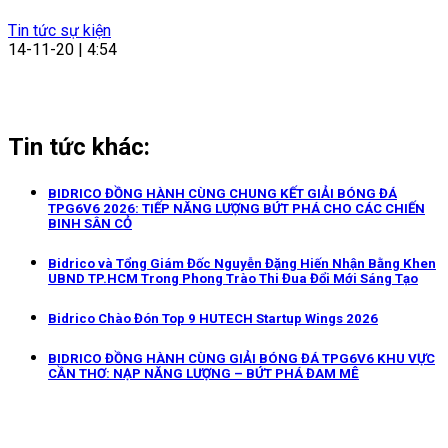
Tin tức sự kiện
14-11-20 | 4:54
Tin tức khác:
BIDRICO ĐỒNG HÀNH CÙNG CHUNG KẾT GIẢI BÓNG ĐÁ
TPG6V6 2026: TIẾP NĂNG LƯỢNG BỨT PHÁ CHO CÁC CHIẾN
BINH SÂN CỎ
Bidrico và Tổng Giám Đốc Nguyễn Đặng Hiến Nhận Bằng Khen
UBND TP.HCM Trong Phong Trào Thi Đua Đổi Mới Sáng Tạo
Bidrico Chào Đón Top 9 HUTECH Startup Wings 2026
BIDRICO ĐỒNG HÀNH CÙNG GIẢI BÓNG ĐÁ TPG6V6 KHU VỰC
CẦN THƠ: NẠP NĂNG LƯỢNG – BỨT PHÁ ĐAM MÊ