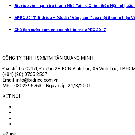
Bidrico vinh hạnh trở thành Nhà Tài trợ Chính thức Hội nghị cấ
APEC 2017: Bidrico – Dấu ấn “Vàng son ”của một thương hiệu Vi
Chủ tịch nước cám ơn các nhà tài trợ APEC 2017
CÔNG TY TNHH SX&TM TÂN QUANG MINH
Địa chỉ: Lô C21/I, Đường 2F, KCN Vĩnh Lộc, Xã Vĩnh Lộc, TP.HCM
(+84) (28) 3765 2567
Email: info@bidrico.com.vn
MST: 0302395763 - Ngày cấp: 21/8/2001
KẾT NỐI
Hỗ trợ