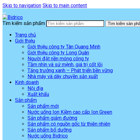
Skip to navigation
Skip to main content
Tìm kiếm sản phẩm
Tìm kiếm sản ph
Trang chủ
Giới thiệu
Giới thiệu công ty Tân Quang Minh
Giới thiệu công ty Long Quân
Người đặt nền móng công ty
Tầm nhìn và sứ mệnh, giá trị cốt lõi
Tăng trưởng xanh – Phát triển bền vững
Nhà máy và dây chuyền sản xuất
Kinh doanh
Nội địa
Xuất khẩu
Sản phẩm
Sản phẩm mới
Nước uống Ion Kiềm cao cấp Ion Green
Sản phẩm giảm đường
Sản phẩm có nguồn gốc từ thiên nhiên
Sản phẩm bổ dưỡng
Nước uống Bidrico