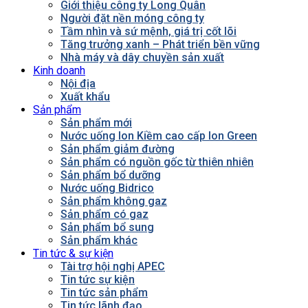
Giới thiệu công ty Long Quân
Người đặt nền móng công ty
Tầm nhìn và sứ mệnh, giá trị cốt lõi
Tăng trưởng xanh – Phát triển bền vững
Nhà máy và dây chuyền sản xuất
Kinh doanh
Nội địa
Xuất khẩu
Sản phẩm
Sản phẩm mới
Nước uống Ion Kiềm cao cấp Ion Green
Sản phẩm giảm đường
Sản phẩm có nguồn gốc từ thiên nhiên
Sản phẩm bổ dưỡng
Nước uống Bidrico
Sản phẩm không gaz
Sản phẩm có gaz
Sản phẩm bổ sung
Sản phẩm khác
Tin tức & sự kiện
Tài trợ hội nghị APEC
Tin tức sự kiện
Tin tức sản phẩm
Tin tức lãnh đạo