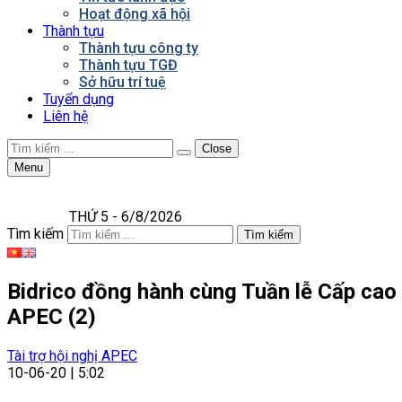
Hoạt động xã hội
Thành tựu
Thành tựu công ty
Thành tựu TGĐ
Sở hữu trí tuệ
Tuyển dụng
Liên hệ
Close
Menu
THỨ 5 - 6/8/2026
Tìm kiếm
Tìm kiếm
Bidrico đồng hành cùng Tuần lễ Cấp cao 
APEC (2)
Tài trợ hội nghị APEC
10-06-20 | 5:02