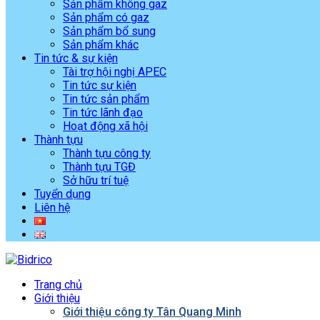
Sản phẩm không gaz
Sản phẩm có gaz
Sản phẩm bổ sung
Sản phẩm khác
Tin tức & sự kiện
Tài trợ hội nghị APEC
Tin tức sự kiện
Tin tức sản phẩm
Tin tức lãnh đạo
Hoạt động xã hội
Thành tựu
Thành tựu công ty
Thành tựu TGĐ
Sở hữu trí tuệ
Tuyển dụng
Liên hệ
Trang chủ
Giới thiệu
Giới thiệu công ty Tân Quang Minh