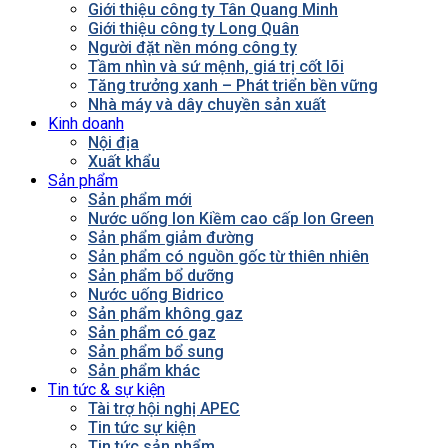
Giới thiệu công ty Tân Quang Minh
Giới thiệu công ty Long Quân
Người đặt nền móng công ty
Tầm nhìn và sứ mệnh, giá trị cốt lõi
Tăng trưởng xanh – Phát triển bền vững
Nhà máy và dây chuyền sản xuất
Kinh doanh
Nội địa
Xuất khẩu
Sản phẩm
Sản phẩm mới
Nước uống Ion Kiềm cao cấp Ion Green
Sản phẩm giảm đường
Sản phẩm có nguồn gốc từ thiên nhiên
Sản phẩm bổ dưỡng
Nước uống Bidrico
Sản phẩm không gaz
Sản phẩm có gaz
Sản phẩm bổ sung
Sản phẩm khác
Tin tức & sự kiện
Tài trợ hội nghị APEC
Tin tức sự kiện
Tin tức sản phẩm