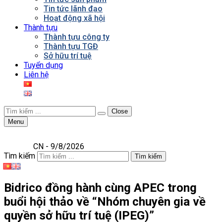
Tin tức lãnh đạo
Hoạt động xã hội
Thành tựu
Thành tựu công ty
Thành tựu TGĐ
Sở hữu trí tuệ
Tuyển dụng
Liên hệ
Close
Menu
CN - 9/8/2026
Tìm kiếm
Tìm kiếm
Bidrico đồng hành cùng APEC trong
buổi hội thảo về “Nhóm chuyên gia về
quyền sở hữu trí tuệ (IPEG)”