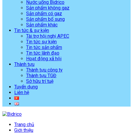
Nước uống Bidrico
Sản phẩm không gaz
Sản phẩm có gaz
Sản phẩm bổ sung
Sản phẩm khác
Tin tức & sự kiện
Tài trợ hội nghị APEC
Tin tức sự kiện
Tin tức sản phẩm
Tin tức lãnh đạo
Hoạt động xã hội
Thành tựu
Thành tựu công ty
Thành tựu TGĐ
Sở hữu trí tuệ
Tuyển dụng
Liên hệ
Trang chủ
Giới thiệu