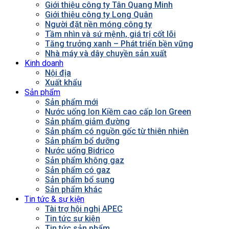
Giới thiệu công ty Tân Quang Minh
Giới thiệu công ty Long Quân
Người đặt nền móng công ty
Tầm nhìn và sứ mệnh, giá trị cốt lõi
Tăng trưởng xanh – Phát triển bền vững
Nhà máy và dây chuyền sản xuất
Kinh doanh
Nội địa
Xuất khẩu
Sản phẩm
Sản phẩm mới
Nước uống Ion Kiềm cao cấp Ion Green
Sản phẩm giảm đường
Sản phẩm có nguồn gốc từ thiên nhiên
Sản phẩm bổ dưỡng
Nước uống Bidrico
Sản phẩm không gaz
Sản phẩm có gaz
Sản phẩm bổ sung
Sản phẩm khác
Tin tức & sự kiện
Tài trợ hội nghị APEC
Tin tức sự kiện
Tin tức sản phẩm