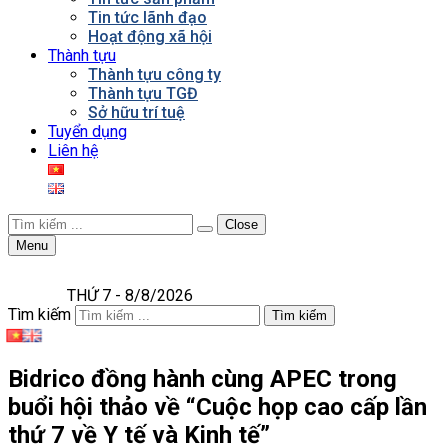
Tin tức lãnh đạo
Hoạt động xã hội
Thành tựu
Thành tựu công ty
Thành tựu TGĐ
Sở hữu trí tuệ
Tuyển dụng
Liên hệ
Close
Menu
THỨ 7 - 8/8/2026
Tìm kiếm
Tìm kiếm
Bidrico đồng hành cùng APEC trong
buổi hội thảo về “Cuộc họp cao cấp lần
thứ 7 về Y tế và Kinh tế”