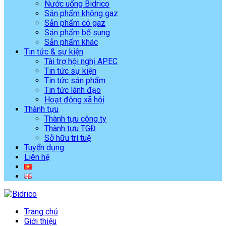
Nước uống Bidrico
Sản phẩm không gaz
Sản phẩm có gaz
Sản phẩm bổ sung
Sản phẩm khác
Tin tức & sự kiện
Tài trợ hội nghị APEC
Tin tức sự kiện
Tin tức sản phẩm
Tin tức lãnh đạo
Hoạt động xã hội
Thành tựu
Thành tựu công ty
Thành tựu TGĐ
Sở hữu trí tuệ
Tuyển dụng
Liên hệ
Trang chủ
Giới thiệu