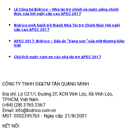
Lễ Công bố Bidrico – Nhà tài trợ chính và nước uống chính
thức của hội nghị cấp cao APEC 2017
Bidrico vinh hạnh trở thành Nhà Tài trợ Chính thức Hội nghị
cấp cao APEC 2017
APEC 2017: Bidrico – Dấu ấn “Vàng son ”của một thương hiệu
Việt
Chủ tịch nước cám ơn các nhà tài trợ APEC 2017
CÔNG TY TNHH SX&TM TÂN QUANG MINH
Địa chỉ: Lô C21/I, Đường 2F, KCN Vĩnh Lộc, Xã Vĩnh Lộc,
TP.HCM, Việt Nam.
(+84) (28) 3765 2567
Email: info@bidrico.com.vn
MST: 0302395763 - Ngày cấp: 21/8/2001
KẾT NỐI