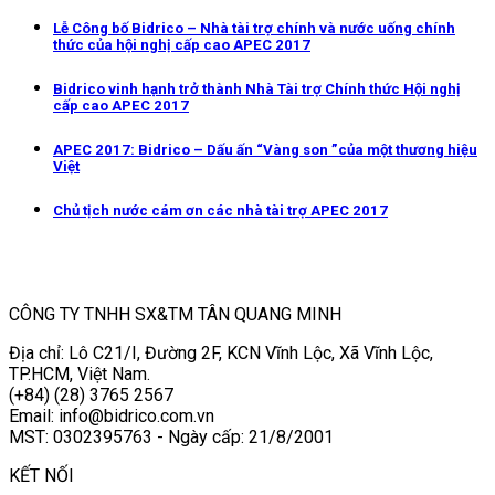
Lễ Công bố Bidrico – Nhà tài trợ chính và nước uống chính
thức của hội nghị cấp cao APEC 2017
Bidrico vinh hạnh trở thành Nhà Tài trợ Chính thức Hội nghị
cấp cao APEC 2017
APEC 2017: Bidrico – Dấu ấn “Vàng son ”của một thương hiệu
Việt
Chủ tịch nước cám ơn các nhà tài trợ APEC 2017
CÔNG TY TNHH SX&TM TÂN QUANG MINH
Địa chỉ: Lô C21/I, Đường 2F, KCN Vĩnh Lộc, Xã Vĩnh Lộc,
TP.HCM, Việt Nam.
(+84) (28) 3765 2567
Email: info@bidrico.com.vn
MST: 0302395763 - Ngày cấp: 21/8/2001
KẾT NỐI