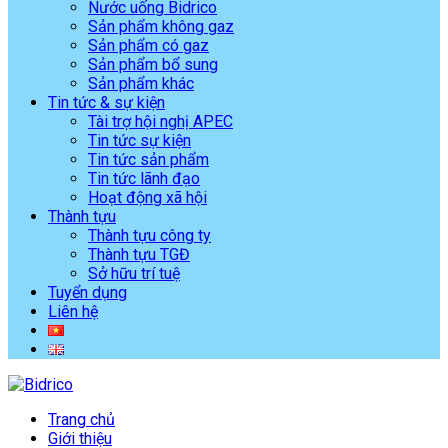
Nước uống Bidrico
Sản phẩm không gaz
Sản phẩm có gaz
Sản phẩm bổ sung
Sản phẩm khác
Tin tức & sự kiện
Tài trợ hội nghị APEC
Tin tức sự kiện
Tin tức sản phẩm
Tin tức lãnh đạo
Hoạt động xã hội
Thành tựu
Thành tựu công ty
Thành tựu TGĐ
Sở hữu trí tuệ
Tuyển dụng
Liên hệ
Trang chủ
Giới thiệu