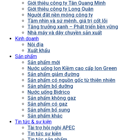
Giới thiệu công ty Tân Quang Minh
Giới thiệu công ty Long Quân
Người đặt nền móng công ty
Tầm nhìn và sứ mệnh, giá trị cốt lõi
Tăng trưởng xanh – Phát triển bền vững
Nhà máy và dây chuyền sản xuất
Kinh doanh
Nội địa
Xuất khẩu
Sản phẩm
Sản phẩm mới
Nước uống Ion Kiềm cao cấp Ion Green
Sản phẩm giảm đường
Sản phẩm có nguồn gốc từ thiên nhiên
Sản phẩm bổ dưỡng
Nước uống Bidrico
Sản phẩm không gaz
Sản phẩm có gaz
Sản phẩm bổ sung
Sản phẩm khác
Tin tức & sự kiện
Tài trợ hội nghị APEC
Tin tức sự kiện
Tin tức sản phẩm