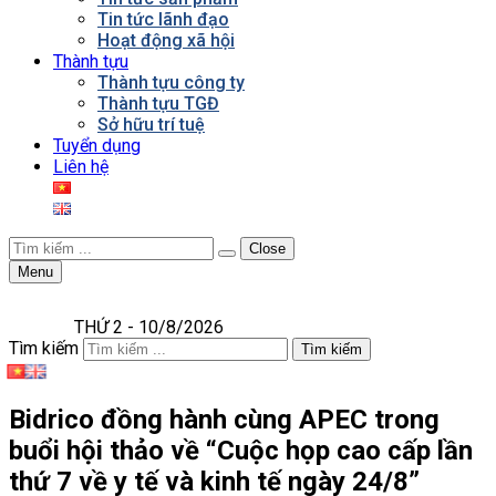
Tin tức lãnh đạo
Hoạt động xã hội
Thành tựu
Thành tựu công ty
Thành tựu TGĐ
Sở hữu trí tuệ
Tuyển dụng
Liên hệ
Close
Menu
THỨ 2 - 10/8/2026
Tìm kiếm
Tìm kiếm
Bidrico đồng hành cùng APEC trong
buổi hội thảo về “Cuộc họp cao cấp lần
thứ 7 về y tế và kinh tế ngày 24/8”