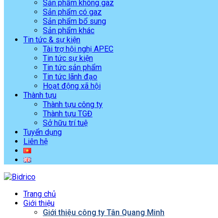
Sản phẩm không gaz
Sản phẩm có gaz
Sản phẩm bổ sung
Sản phẩm khác
Tin tức & sự kiện
Tài trợ hội nghị APEC
Tin tức sự kiện
Tin tức sản phẩm
Tin tức lãnh đạo
Hoạt động xã hội
Thành tựu
Thành tựu công ty
Thành tựu TGĐ
Sở hữu trí tuệ
Tuyển dụng
Liên hệ
Trang chủ
Giới thiệu
Giới thiệu công ty Tân Quang Minh