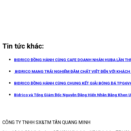
Tin tức khác:
BIDRICO ĐỒNG HÀNH CÙNG CAFE DOANH NHÂN HUBA LẦN THỨ
BIDRICO MANG TRẢI NGHIỆM ĐẬM CHẤT VIỆT ĐẾN VỚI KHÁCH
BIDRICO ĐỒNG HÀNH CÙNG CHUNG KẾT GIẢI BÓNG ĐÁ TPG6V6
Bidrico và Tổng Giám Đốc Nguyễn Đặng Hiến Nhận Bằng Khen 
CÔNG TY TNHH SX&TM TÂN QUANG MINH