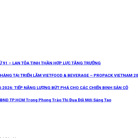
 91 – LAN TỎA TINH THẦN HỢP LỰC TĂNG TRƯỞNG
 HÀNG TẠI TRIỂN LÃM VIETFOOD & BEVERAGE – PROPACK VIETNAM 2
 2026: TIẾP NĂNG LƯỢNG BỨT PHÁ CHO CÁC CHIẾN BINH SÂN CỎ
UBND TP.HCM Trong Phong Trào Thi Đua Đổi Mới Sáng Tạo