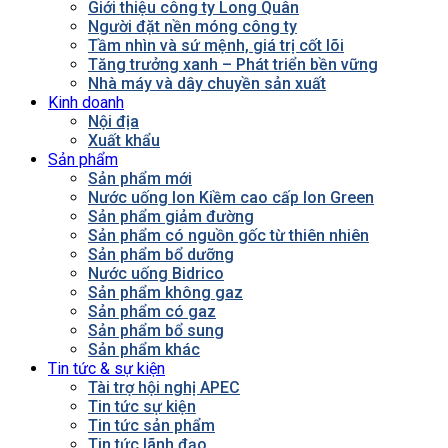
Giới thiệu công ty Long Quân
Người đặt nền móng công ty
Tầm nhìn và sứ mệnh, giá trị cốt lõi
Tăng trưởng xanh – Phát triển bền vững
Nhà máy và dây chuyền sản xuất
Kinh doanh
Nội địa
Xuất khẩu
Sản phẩm
Sản phẩm mới
Nước uống Ion Kiềm cao cấp Ion Green
Sản phẩm giảm đường
Sản phẩm có nguồn gốc từ thiên nhiên
Sản phẩm bổ dưỡng
Nước uống Bidrico
Sản phẩm không gaz
Sản phẩm có gaz
Sản phẩm bổ sung
Sản phẩm khác
Tin tức & sự kiện
Tài trợ hội nghị APEC
Tin tức sự kiện
Tin tức sản phẩm
Tin tức lãnh đạo