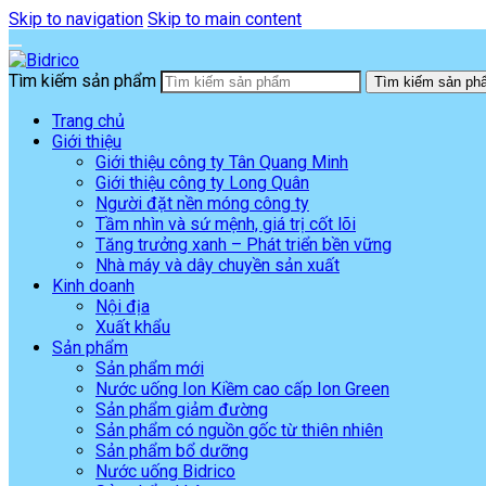
Skip to navigation
Skip to main content
Tìm kiếm sản phẩm
Tìm kiếm sản ph
Trang chủ
Giới thiệu
Giới thiệu công ty Tân Quang Minh
Giới thiệu công ty Long Quân
Người đặt nền móng công ty
Tầm nhìn và sứ mệnh, giá trị cốt lõi
Tăng trưởng xanh – Phát triển bền vững
Nhà máy và dây chuyền sản xuất
Kinh doanh
Nội địa
Xuất khẩu
Sản phẩm
Sản phẩm mới
Nước uống Ion Kiềm cao cấp Ion Green
Sản phẩm giảm đường
Sản phẩm có nguồn gốc từ thiên nhiên
Sản phẩm bổ dưỡng
Nước uống Bidrico