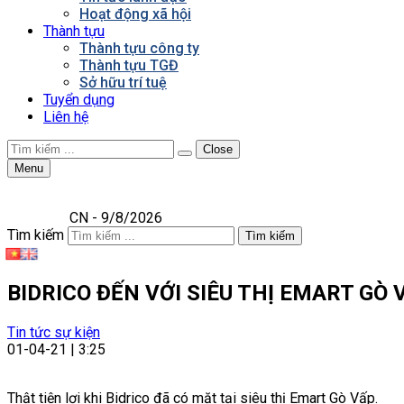
Hoạt động xã hội
Thành tựu
Thành tựu công ty
Thành tựu TGĐ
Sở hữu trí tuệ
Tuyển dụng
Liên hệ
Close
Menu
CN - 9/8/2026
Tìm kiếm
Tìm kiếm
BIDRICO ĐẾN VỚI SIÊU THỊ EMART GÒ 
Tin tức sự kiện
01-04-21 | 3:25
Thật tiện lợi khi Bidrico đã có mặt tại siêu thị Emart Gò Vấp.