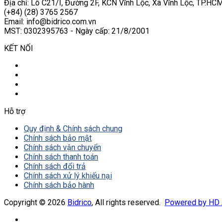
Địa chỉ: Lô C21/I, Đường 2F, KCN Vĩnh Lộc, Xã Vĩnh Lộc, TP.HCM
(+84) (28) 3765 2567
Email: info@bidrico.com.vn
MST: 0302395763 - Ngày cấp: 21/8/2001
KẾT NỐI
Hỗ trợ
Quy định & Chính sách chung
Chính sách bảo mật
Chính sách vận chuyển
Chính sách thanh toán
Chính sách đổi trả
Chính sách xử lý khiếu nại
Chính sách bảo hành
Copyright © 2026
Bidrico
, All rights reserved.
Powered by HD