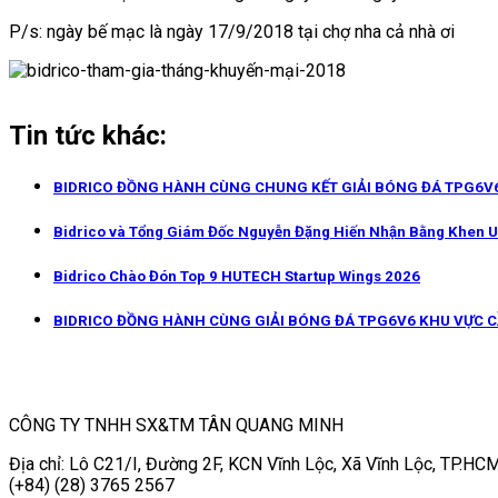
P/s: ngày bế mạc là ngày 17/9/2018 tại chợ nha cả nhà ơi
Tin tức khác:
BIDRICO ĐỒNG HÀNH CÙNG CHUNG KẾT GIẢI BÓNG ĐÁ TPG6V6
Bidrico và Tổng Giám Đốc Nguyễn Đặng Hiến Nhận Bằng Khen 
Bidrico Chào Đón Top 9 HUTECH Startup Wings 2026
BIDRICO ĐỒNG HÀNH CÙNG GIẢI BÓNG ĐÁ TPG6V6 KHU VỰC 
CÔNG TY TNHH SX&TM TÂN QUANG MINH
Địa chỉ: Lô C21/I, Đường 2F, KCN Vĩnh Lộc, Xã Vĩnh Lộc, TP.HCM
(+84) (28) 3765 2567