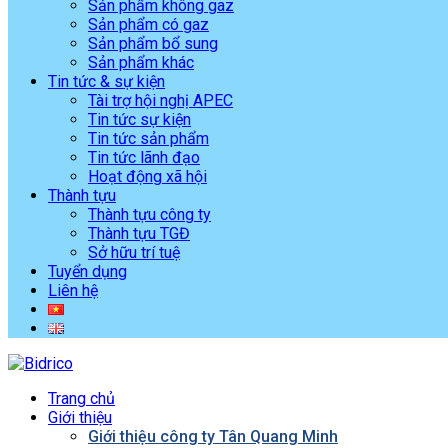
Sản phẩm không gaz
Sản phẩm có gaz
Sản phẩm bổ sung
Sản phẩm khác
Tin tức & sự kiện
Tài trợ hội nghị APEC
Tin tức sự kiện
Tin tức sản phẩm
Tin tức lãnh đạo
Hoạt động xã hội
Thành tựu
Thành tựu công ty
Thành tựu TGĐ
Sở hữu trí tuệ
Tuyển dụng
Liên hệ
Trang chủ
Giới thiệu
Giới thiệu công ty Tân Quang Minh