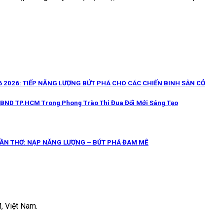
 2026: TIẾP NĂNG LƯỢNG BỨT PHÁ CHO CÁC CHIẾN BINH SÂN CỎ
UBND TP.HCM Trong Phong Trào Thi Đua Đổi Mới Sáng Tạo
CẦN THƠ: NẠP NĂNG LƯỢNG – BỨT PHÁ ĐAM MÊ
, Việt Nam.