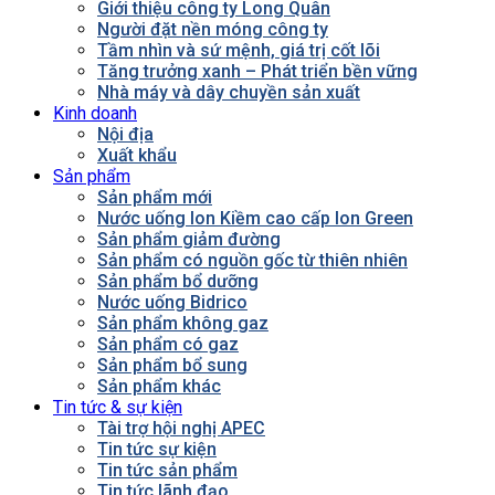
Giới thiệu công ty Long Quân
Người đặt nền móng công ty
Tầm nhìn và sứ mệnh, giá trị cốt lõi
Tăng trưởng xanh – Phát triển bền vững
Nhà máy và dây chuyền sản xuất
Kinh doanh
Nội địa
Xuất khẩu
Sản phẩm
Sản phẩm mới
Nước uống Ion Kiềm cao cấp Ion Green
Sản phẩm giảm đường
Sản phẩm có nguồn gốc từ thiên nhiên
Sản phẩm bổ dưỡng
Nước uống Bidrico
Sản phẩm không gaz
Sản phẩm có gaz
Sản phẩm bổ sung
Sản phẩm khác
Tin tức & sự kiện
Tài trợ hội nghị APEC
Tin tức sự kiện
Tin tức sản phẩm
Tin tức lãnh đạo