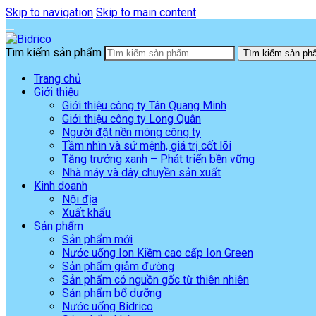
Skip to navigation
Skip to main content
Tìm kiếm sản phẩm
Tìm kiếm sản ph
Trang chủ
Giới thiệu
Giới thiệu công ty Tân Quang Minh
Giới thiệu công ty Long Quân
Người đặt nền móng công ty
Tầm nhìn và sứ mệnh, giá trị cốt lõi
Tăng trưởng xanh – Phát triển bền vững
Nhà máy và dây chuyền sản xuất
Kinh doanh
Nội địa
Xuất khẩu
Sản phẩm
Sản phẩm mới
Nước uống Ion Kiềm cao cấp Ion Green
Sản phẩm giảm đường
Sản phẩm có nguồn gốc từ thiên nhiên
Sản phẩm bổ dưỡng
Nước uống Bidrico