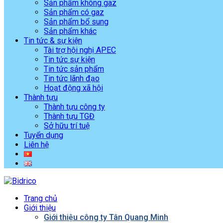
Sản phẩm không gaz
Sản phẩm có gaz
Sản phẩm bổ sung
Sản phẩm khác
Tin tức & sự kiện
Tài trợ hội nghị APEC
Tin tức sự kiện
Tin tức sản phẩm
Tin tức lãnh đạo
Hoạt động xã hội
Thành tựu
Thành tựu công ty
Thành tựu TGĐ
Sở hữu trí tuệ
Tuyển dụng
Liên hệ
Trang chủ
Giới thiệu
Giới thiệu công ty Tân Quang Minh