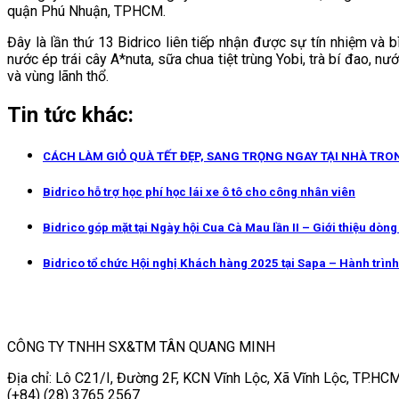
quận Phú Nhuận, TPHCM.
Đây là lần thứ 13 Bidrico liên tiếp nhận được sự tín nhiệm và 
nước ép trái cây A*nuta, sữa chua tiệt trùng Yobi, trà bí đao
và vùng lãnh thổ.
Tin tức khác:
CÁCH LÀM GIỎ QUÀ TẾT ĐẸP, SANG TRỌNG NGAY TẠI NHÀ TRO
Bidrico hỗ trợ học phí học lái xe ô tô cho công nhân viên
Bidrico góp mặt tại Ngày hội Cua Cà Mau lần II – Giới thiệu dòn
Bidrico tổ chức Hội nghị Khách hàng 2025 tại Sapa – Hành trình 
CÔNG TY TNHH SX&TM TÂN QUANG MINH
Địa chỉ: Lô C21/I, Đường 2F, KCN Vĩnh Lộc, Xã Vĩnh Lộc, TP.HCM
(+84) (28) 3765 2567