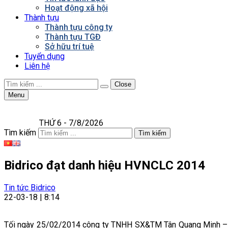
Hoạt động xã hội
Thành tựu
Thành tựu công ty
Thành tựu TGĐ
Sở hữu trí tuệ
Tuyển dụng
Liên hệ
Close
Menu
THỨ 6 - 7/8/2026
Tìm kiếm
Tìm kiếm
Bidrico đạt danh hiệu HVNCLC 2014
Tin tức Bidrico
22-03-18 | 8:14
Tối ngày 25/02/2014 công ty TNHH SX&TM Tân Quang Minh – thư