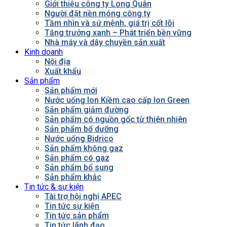
Giới thiệu công ty Long Quân
Người đặt nền móng công ty
Tầm nhìn và sứ mệnh, giá trị cốt lõi
Tăng trưởng xanh – Phát triển bền vững
Nhà máy và dây chuyền sản xuất
Kinh doanh
Nội địa
Xuất khẩu
Sản phẩm
Sản phẩm mới
Nước uống Ion Kiềm cao cấp Ion Green
Sản phẩm giảm đường
Sản phẩm có nguồn gốc từ thiên nhiên
Sản phẩm bổ dưỡng
Nước uống Bidrico
Sản phẩm không gaz
Sản phẩm có gaz
Sản phẩm bổ sung
Sản phẩm khác
Tin tức & sự kiện
Tài trợ hội nghị APEC
Tin tức sự kiện
Tin tức sản phẩm
Tin tức lãnh đạo