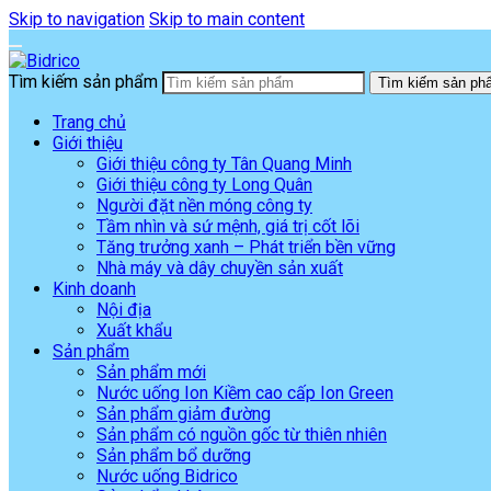
Skip to navigation
Skip to main content
Tìm kiếm sản phẩm
Tìm kiếm sản ph
Trang chủ
Giới thiệu
Giới thiệu công ty Tân Quang Minh
Giới thiệu công ty Long Quân
Người đặt nền móng công ty
Tầm nhìn và sứ mệnh, giá trị cốt lõi
Tăng trưởng xanh – Phát triển bền vững
Nhà máy và dây chuyền sản xuất
Kinh doanh
Nội địa
Xuất khẩu
Sản phẩm
Sản phẩm mới
Nước uống Ion Kiềm cao cấp Ion Green
Sản phẩm giảm đường
Sản phẩm có nguồn gốc từ thiên nhiên
Sản phẩm bổ dưỡng
Nước uống Bidrico